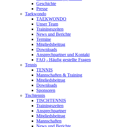
Geschichte
Presse
Taekwondo
TAEKWONDO
Unser Team
Trainingszeiten
News und Berichte
Termine
Mitgliedsbeitrag
Downloads
Ansprechpartner und Kontakt
FAQ - Häufig gestellte Fragen
Tennis
TENNIS
Mannschaften & Training
Mitgliedsbeitrag
Downloads
Sponsoren
Tischtennis
TISCHTENNIS
Trainingszeiten
Ansprechpartner
Mitgliedsbeitrag
Mannschaften
News und Berichte