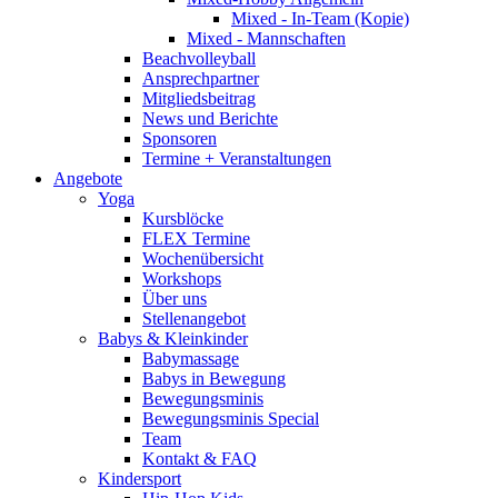
Mixed - In-Team (Kopie)
Mixed - Mannschaften
Beachvolleyball
Ansprechpartner
Mitgliedsbeitrag
News und Berichte
Sponsoren
Termine + Veranstaltungen
Angebote
Yoga
Kursblöcke
FLEX Termine
Wochenübersicht
Workshops
Über uns
Stellenangebot
Babys & Kleinkinder
Babymassage
Babys in Bewegung
Bewegungsminis
Bewegungsminis Special
Team
Kontakt & FAQ
Kindersport