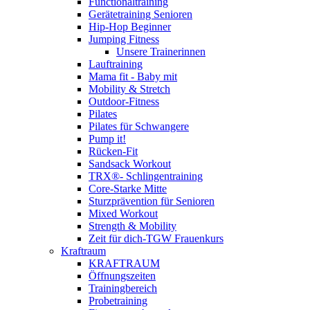
Functionaltraining
Gerätetraining Senioren
Hip-Hop Beginner
Jumping Fitness
Unsere Trainerinnen
Lauftraining
Mama fit - Baby mit
Mobility & Stretch
Outdoor-Fitness
Pilates
Pilates für Schwangere
Pump it!
Rücken-Fit
Sandsack Workout
TRX®- Schlingentraining
Core-Starke Mitte
Sturzprävention für Senioren
Mixed Workout
Strength & Mobility
Zeit für dich-TGW Frauenkurs
Kraftraum
KRAFTRAUM
Öffnungszeiten
Trainingbereich
Probetraining