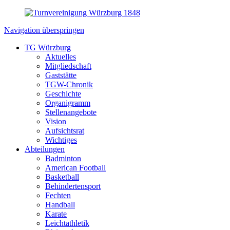
Navigation überspringen
TG Würzburg
Aktuelles
Mitgliedschaft
Gaststätte
TGW-Chronik
Geschichte
Organigramm
Stellenangebote
Vision
Aufsichtsrat
Wichtiges
Abteilungen
Badminton
American Football
Basketball
Behindertensport
Fechten
Handball
Karate
Leichtathletik