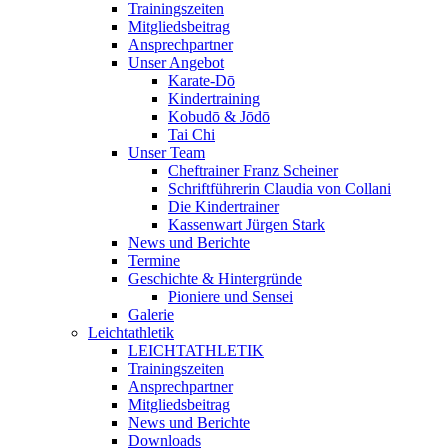
Trainingszeiten
Mitgliedsbeitrag
Ansprechpartner
Unser Angebot
Karate-Dō
Kindertraining
Kobudō & Jōdō
Tai Chi
Unser Team
Cheftrainer Franz Scheiner
Schriftführerin Claudia von Collani
Die Kindertrainer
Kassenwart Jürgen Stark
News und Berichte
Termine
Geschichte & Hintergründe
Pioniere und Sensei
Galerie
Leichtathletik
LEICHTATHLETIK
Trainingszeiten
Ansprechpartner
Mitgliedsbeitrag
News und Berichte
Downloads