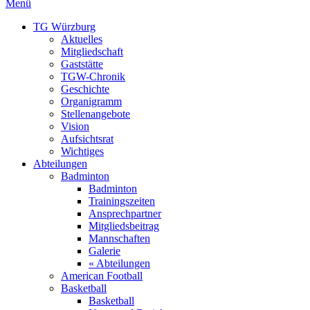
Menü
TG Würzburg
Aktuelles
Mitgliedschaft
Gaststätte
TGW-Chronik
Geschichte
Organigramm
Stellenangebote
Vision
Aufsichtsrat
Wichtiges
Abteilungen
Badminton
Badminton
Trainingszeiten
Ansprechpartner
Mitgliedsbeitrag
Mannschaften
Galerie
« Abteilungen
American Football
Basketball
Basketball