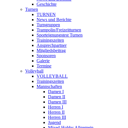
Geschichte
Turnen
TURNEN
News und Berichte
Turngruppen
Trampolin/Freizeitturnen
Sporteignungstest Turnen
Trainingszeiten
Ansprechpartner
Mitgliedsbeitrag
Sponsoren
Galerie
Termine
Volleyball
VOLLEYBALL
Trainingszeiten
Mannschaften
Damen I
Damen II
Damen III
Herren I
Herren II
Herren III
Jugend
Mixed-Hobby Allgemein