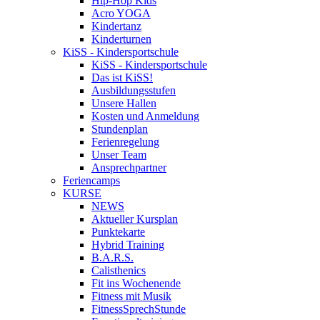
Hip-Hop Kids
Acro YOGA
Kindertanz
Kinderturnen
KiSS - Kindersportschule
KiSS - Kindersportschule
Das ist KiSS!
Ausbildungsstufen
Unsere Hallen
Kosten und Anmeldung
Stundenplan
Ferienregelung
Unser Team
Ansprechpartner
Feriencamps
KURSE
NEWS
Aktueller Kursplan
Punktekarte
Hybrid Training
B.A.R.S.
Calisthenics
Fit ins Wochenende
Fitness mit Musik
FitnessSprechStunde