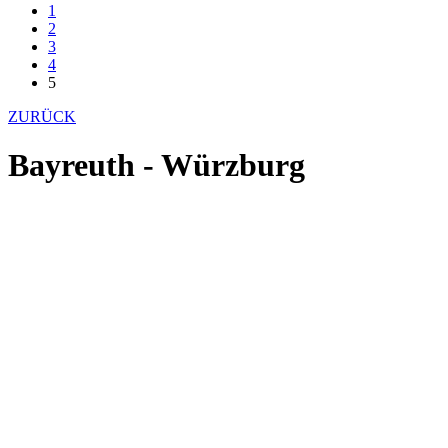
1
2
3
4
5
ZURÜCK
Bayreuth - Würzburg