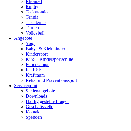
Rhönrad
Rugby
Taekwondo
Tennis
Tischtennis
Turnen
Volleyball
Angebote
Yoga
Babys & Kleinkinder
Kindersport
KiSS - Kindersportschule
Feriencamps
KURSE
Kraftraum
Reha- und Präventionssport
Servicepoint
Stellenangebote
Downloads
Häufig gestellte Fragen
Geschäftsstelle
Kontakt
Spenden