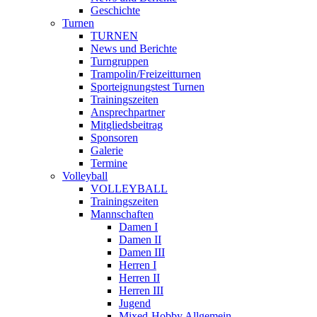
Geschichte
Turnen
TURNEN
News und Berichte
Turngruppen
Trampolin/Freizeitturnen
Sporteignungstest Turnen
Trainingszeiten
Ansprechpartner
Mitgliedsbeitrag
Sponsoren
Galerie
Termine
Volleyball
VOLLEYBALL
Trainingszeiten
Mannschaften
Damen I
Damen II
Damen III
Herren I
Herren II
Herren III
Jugend
Mixed-Hobby Allgemein