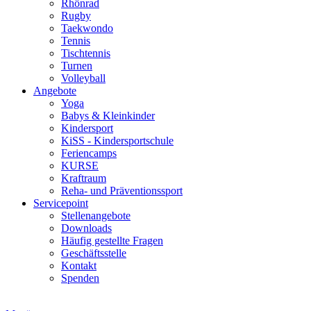
Rhönrad
Rugby
Taekwondo
Tennis
Tischtennis
Turnen
Volleyball
Angebote
Yoga
Babys & Kleinkinder
Kindersport
KiSS - Kindersportschule
Feriencamps
KURSE
Kraftraum
Reha- und Präventionssport
Servicepoint
Stellenangebote
Downloads
Häufig gestellte Fragen
Geschäftsstelle
Kontakt
Spenden