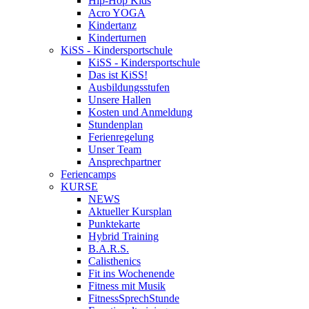
Hip-Hop Kids
Acro YOGA
Kindertanz
Kinderturnen
KiSS - Kindersportschule
KiSS - Kindersportschule
Das ist KiSS!
Ausbildungsstufen
Unsere Hallen
Kosten und Anmeldung
Stundenplan
Ferienregelung
Unser Team
Ansprechpartner
Feriencamps
KURSE
NEWS
Aktueller Kursplan
Punktekarte
Hybrid Training
B.A.R.S.
Calisthenics
Fit ins Wochenende
Fitness mit Musik
FitnessSprechStunde