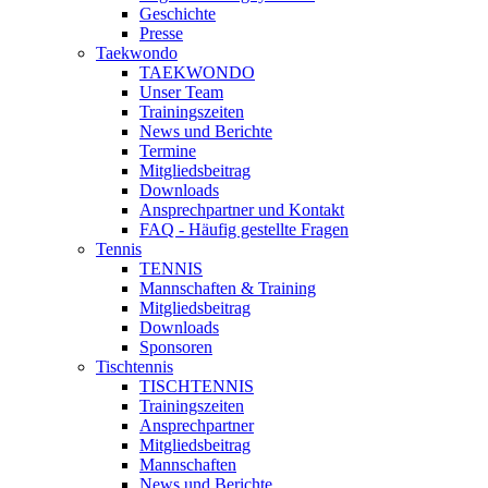
Geschichte
Presse
Taekwondo
TAEKWONDO
Unser Team
Trainingszeiten
News und Berichte
Termine
Mitgliedsbeitrag
Downloads
Ansprechpartner und Kontakt
FAQ - Häufig gestellte Fragen
Tennis
TENNIS
Mannschaften & Training
Mitgliedsbeitrag
Downloads
Sponsoren
Tischtennis
TISCHTENNIS
Trainingszeiten
Ansprechpartner
Mitgliedsbeitrag
Mannschaften
News und Berichte