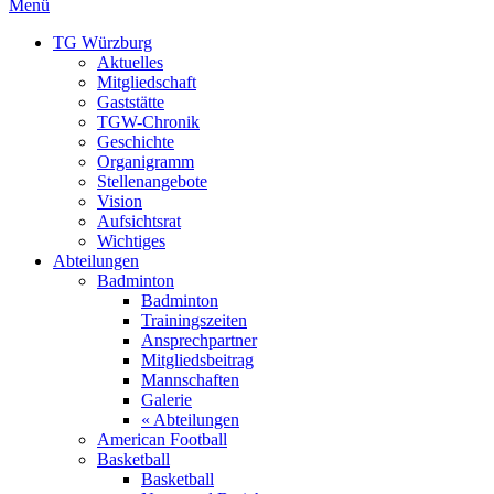
Menü
TG Würzburg
Aktuelles
Mitgliedschaft
Gaststätte
TGW-Chronik
Geschichte
Organigramm
Stellenangebote
Vision
Aufsichtsrat
Wichtiges
Abteilungen
Badminton
Badminton
Trainingszeiten
Ansprechpartner
Mitgliedsbeitrag
Mannschaften
Galerie
« Abteilungen
American Football
Basketball
Basketball