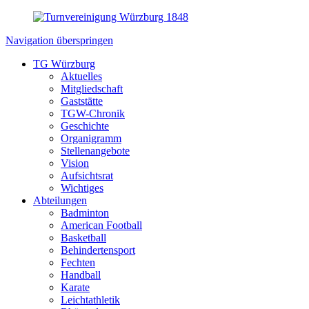
Navigation überspringen
TG Würzburg
Aktuelles
Mitgliedschaft
Gaststätte
TGW-Chronik
Geschichte
Organigramm
Stellenangebote
Vision
Aufsichtsrat
Wichtiges
Abteilungen
Badminton
American Football
Basketball
Behindertensport
Fechten
Handball
Karate
Leichtathletik