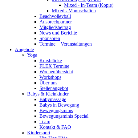
Mixed - In-Team (Kopie)
Mixed - Mannschaften
Beachvolleyball
Ansprechpartner
Mitgliedsbeitrag
News und Berichte
Sponsoren
Termine + Veranstaltungen
Angebote
Yoga
Kursblöcke
FLEX Termine
Wochenübersicht
Workshops
Über uns
Stellenangebot
Babys & Kleinkinder
Babymassage
Babys in Bewegung
Bewegungsminis
Bewegungsminis Special
Team
Kontakt & FAQ
Kindersport