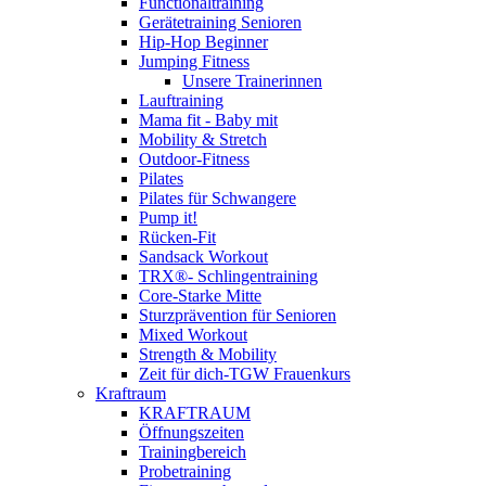
Functionaltraining
Gerätetraining Senioren
Hip-Hop Beginner
Jumping Fitness
Unsere Trainerinnen
Lauftraining
Mama fit - Baby mit
Mobility & Stretch
Outdoor-Fitness
Pilates
Pilates für Schwangere
Pump it!
Rücken-Fit
Sandsack Workout
TRX®- Schlingentraining
Core-Starke Mitte
Sturzprävention für Senioren
Mixed Workout
Strength & Mobility
Zeit für dich-TGW Frauenkurs
Kraftraum
KRAFTRAUM
Öffnungszeiten
Trainingbereich
Probetraining