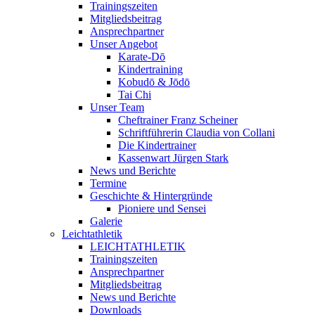
Trainingszeiten
Mitgliedsbeitrag
Ansprechpartner
Unser Angebot
Karate-Dō
Kindertraining
Kobudō & Jōdō
Tai Chi
Unser Team
Cheftrainer Franz Scheiner
Schriftführerin Claudia von Collani
Die Kindertrainer
Kassenwart Jürgen Stark
News und Berichte
Termine
Geschichte & Hintergründe
Pioniere und Sensei
Galerie
Leichtathletik
LEICHTATHLETIK
Trainingszeiten
Ansprechpartner
Mitgliedsbeitrag
News und Berichte
Downloads