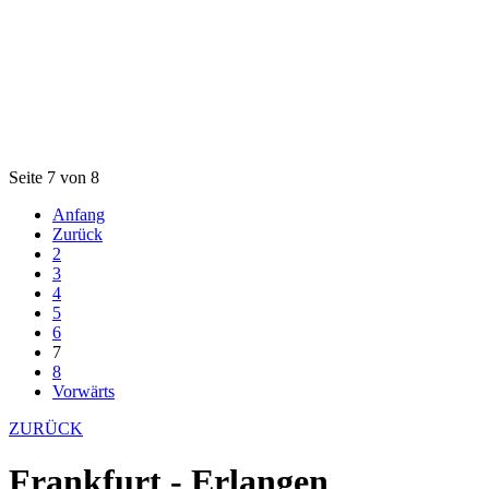
Seite 7 von 8
Anfang
Zurück
2
3
4
5
6
7
8
Vorwärts
ZURÜCK
Frankfurt - Erlangen