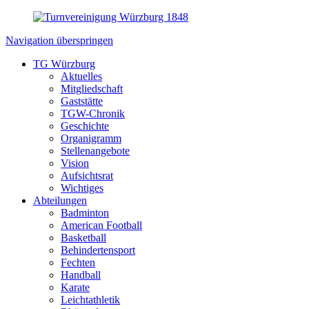
Navigation überspringen
TG Würzburg
Aktuelles
Mitgliedschaft
Gaststätte
TGW-Chronik
Geschichte
Organigramm
Stellenangebote
Vision
Aufsichtsrat
Wichtiges
Abteilungen
Badminton
American Football
Basketball
Behindertensport
Fechten
Handball
Karate
Leichtathletik