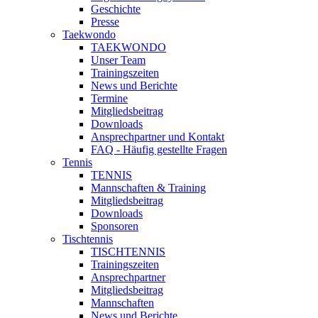
Geschichte
Presse
Taekwondo
TAEKWONDO
Unser Team
Trainingszeiten
News und Berichte
Termine
Mitgliedsbeitrag
Downloads
Ansprechpartner und Kontakt
FAQ - Häufig gestellte Fragen
Tennis
TENNIS
Mannschaften & Training
Mitgliedsbeitrag
Downloads
Sponsoren
Tischtennis
TISCHTENNIS
Trainingszeiten
Ansprechpartner
Mitgliedsbeitrag
Mannschaften
News und Berichte