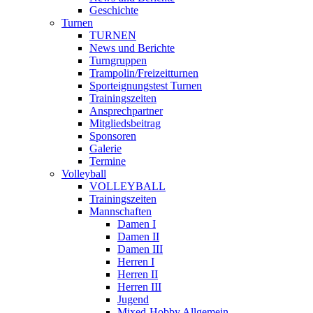
Geschichte
Turnen
TURNEN
News und Berichte
Turngruppen
Trampolin/Freizeitturnen
Sporteignungstest Turnen
Trainingszeiten
Ansprechpartner
Mitgliedsbeitrag
Sponsoren
Galerie
Termine
Volleyball
VOLLEYBALL
Trainingszeiten
Mannschaften
Damen I
Damen II
Damen III
Herren I
Herren II
Herren III
Jugend
Mixed-Hobby Allgemein