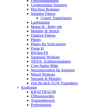
Functionaltraining
Gerätetraining Senioren
Hip-Hop Beginner
Jumping Fitness
Unsere Trainerinnen
Lauftraining
Mama fit - Baby mit
Mobility & Stretch
Outdoor-Fitness
Pilates
Pilates für Schwangere
Pump it!
Rücken-Fit
Sandsack Workout
TRX®- Schlingentraining
Core-Starke Mitte
Sturzprävention für Senioren
Mixed Workout
Strength & Mobility
Zeit für dich-TGW Frauenkurs
Kraftraum
KRAFTRAUM
Öffnungszeiten
Trainingbereich
Probetraining