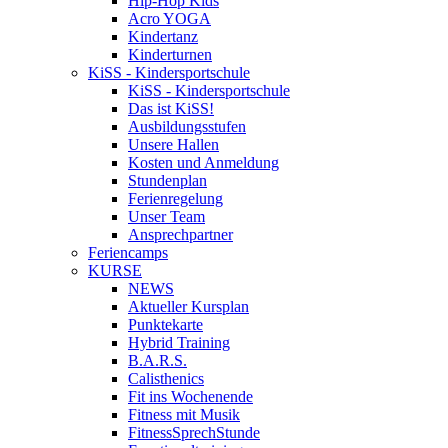
Hip-Hop Kids
Acro YOGA
Kindertanz
Kinderturnen
KiSS - Kindersportschule
KiSS - Kindersportschule
Das ist KiSS!
Ausbildungsstufen
Unsere Hallen
Kosten und Anmeldung
Stundenplan
Ferienregelung
Unser Team
Ansprechpartner
Feriencamps
KURSE
NEWS
Aktueller Kursplan
Punktekarte
Hybrid Training
B.A.R.S.
Calisthenics
Fit ins Wochenende
Fitness mit Musik
FitnessSprechStunde