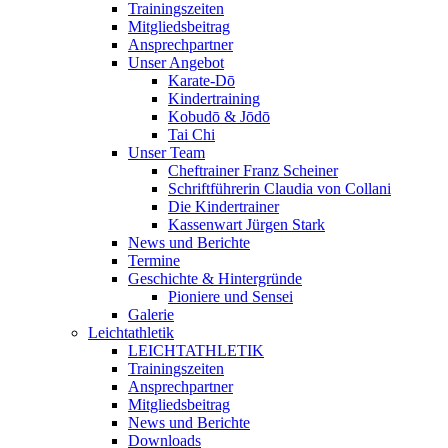
Trainingszeiten
Mitgliedsbeitrag
Ansprechpartner
Unser Angebot
Karate-Dō
Kindertraining
Kobudō & Jōdō
Tai Chi
Unser Team
Cheftrainer Franz Scheiner
Schriftführerin Claudia von Collani
Die Kindertrainer
Kassenwart Jürgen Stark
News und Berichte
Termine
Geschichte & Hintergründe
Pioniere und Sensei
Galerie
Leichtathletik
LEICHTATHLETIK
Trainingszeiten
Ansprechpartner
Mitgliedsbeitrag
News und Berichte
Downloads