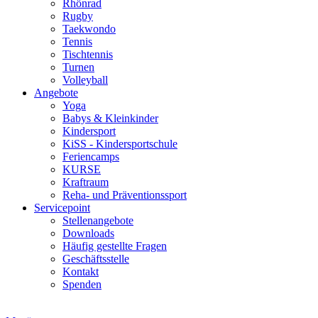
Rhönrad
Rugby
Taekwondo
Tennis
Tischtennis
Turnen
Volleyball
Angebote
Yoga
Babys & Kleinkinder
Kindersport
KiSS - Kindersportschule
Feriencamps
KURSE
Kraftraum
Reha- und Präventionssport
Servicepoint
Stellenangebote
Downloads
Häufig gestellte Fragen
Geschäftsstelle
Kontakt
Spenden