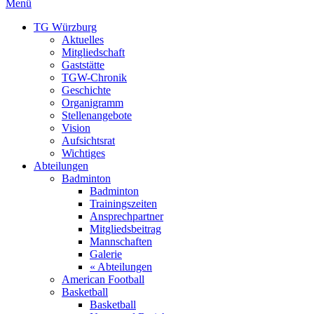
Menü
TG Würzburg
Aktuelles
Mitgliedschaft
Gaststätte
TGW-Chronik
Geschichte
Organigramm
Stellenangebote
Vision
Aufsichtsrat
Wichtiges
Abteilungen
Badminton
Badminton
Trainingszeiten
Ansprechpartner
Mitgliedsbeitrag
Mannschaften
Galerie
« Abteilungen
American Football
Basketball
Basketball