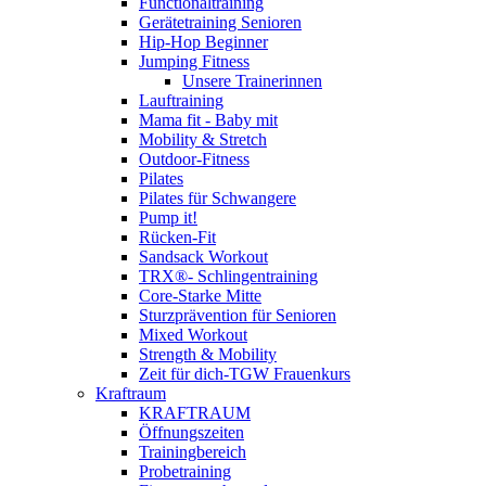
Functionaltraining
Gerätetraining Senioren
Hip-Hop Beginner
Jumping Fitness
Unsere Trainerinnen
Lauftraining
Mama fit - Baby mit
Mobility & Stretch
Outdoor-Fitness
Pilates
Pilates für Schwangere
Pump it!
Rücken-Fit
Sandsack Workout
TRX®- Schlingentraining
Core-Starke Mitte
Sturzprävention für Senioren
Mixed Workout
Strength & Mobility
Zeit für dich-TGW Frauenkurs
Kraftraum
KRAFTRAUM
Öffnungszeiten
Trainingbereich
Probetraining