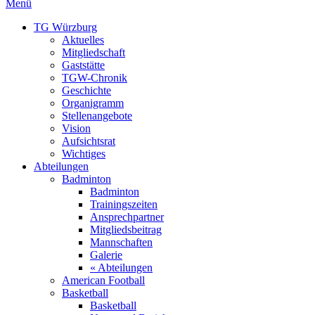
Menü
TG Würzburg
Aktuelles
Mitgliedschaft
Gaststätte
TGW-Chronik
Geschichte
Organigramm
Stellenangebote
Vision
Aufsichtsrat
Wichtiges
Abteilungen
Badminton
Badminton
Trainingszeiten
Ansprechpartner
Mitgliedsbeitrag
Mannschaften
Galerie
« Abteilungen
American Football
Basketball
Basketball