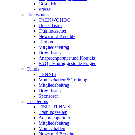
Geschichte
Presse
Taekwondo
TAEKWONDO
Unser Team
Trainingszeiten
News und Berichte
Termine
Mitgliedsbeitrag
Downloads
Ansprechpartner und Kontakt
FAQ - Häufig gestellte Fragen
Tennis
TENNIS
Mannschaften & Training
Mitgliedsbeitrag
Downloads
Sponsoren
Tischtennis
TISCHTENNIS
Trainingszeiten
Ansprechpartner
Mitgliedsbeitrag
Mannschaften
News und Berichte