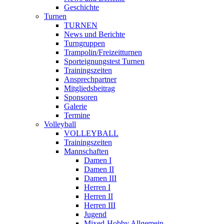
Geschichte
Turnen
TURNEN
News und Berichte
Turngruppen
Trampolin/Freizeitturnen
Sporteignungstest Turnen
Trainingszeiten
Ansprechpartner
Mitgliedsbeitrag
Sponsoren
Galerie
Termine
Volleyball
VOLLEYBALL
Trainingszeiten
Mannschaften
Damen I
Damen II
Damen III
Herren I
Herren II
Herren III
Jugend
Mixed-Hobby Allgemein