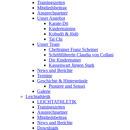
Trainingszeiten
Mitgliedsbeitrag
Ansprechpartner
Unser Angebot
Karate-Dō
Kindertraining
Kobudō & Jōdō
Tai Chi
Unser Team
Cheftrainer Franz Scheiner
Schriftführerin Claudia von Collani
Die Kindertrainer
Kassenwart Jürgen Stark
News und Berichte
Termine
Geschichte & Hintergründe
Pioniere und Sensei
Galerie
Leichtathletik
LEICHTATHLETIK
Trainingszeiten
Ansprechpartner
Mitgliedsbeitrag
News und Berichte
Downloads