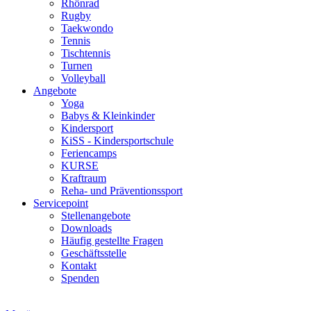
Rhönrad
Rugby
Taekwondo
Tennis
Tischtennis
Turnen
Volleyball
Angebote
Yoga
Babys & Kleinkinder
Kindersport
KiSS - Kindersportschule
Feriencamps
KURSE
Kraftraum
Reha- und Präventionssport
Servicepoint
Stellenangebote
Downloads
Häufig gestellte Fragen
Geschäftsstelle
Kontakt
Spenden