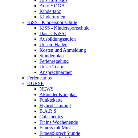
Hip-Hop Kids
Acro YOGA
Kindertanz
Kinderturnen
KiSS - Kindersportschule
KiSS - Kindersportschule
Das ist KiSS!
Ausbildungsstufen
Unsere Hallen
Kosten und Anmeldung
Stundenplan
Ferienregelung
Unser Team
Ansprechpartner
Feriencamps
KURSE
NEWS
Aktueller Kursplan
Punktekarte
Hybrid Training
B.A.R.S.
Calisthenics
Fit ins Wochenende
Fitness mit Musik
FitnessSprechStunde