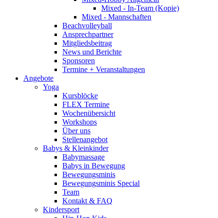
Mixed - In-Team (Kopie)
Mixed - Mannschaften
Beachvolleyball
Ansprechpartner
Mitgliedsbeitrag
News und Berichte
Sponsoren
Termine + Veranstaltungen
Angebote
Yoga
Kursblöcke
FLEX Termine
Wochenübersicht
Workshops
Über uns
Stellenangebot
Babys & Kleinkinder
Babymassage
Babys in Bewegung
Bewegungsminis
Bewegungsminis Special
Team
Kontakt & FAQ
Kindersport