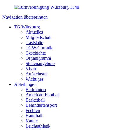
Navigation überspringen
TG Würzburg
Aktuelles
Mitgliedschaft
Gaststätte
TGW-Chronik
Geschichte
Organigramm
Stellenangebote
Vision
Aufsichtsrat
Wichtiges
Abteilungen
Badminton
American Football
Basketball
Behindertensport
Fechten
Handball
Karate
Leichtathletik