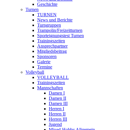
Geschichte
Turnen
TURNEN
News und Berichte
Turngruppen
Trampolin/Freizeitturnen
Sporteignungstest Turnen
Trainingszeiten
Ansprechpartner
Mitgliedsbeitrag
Sponsoren
Galerie
Termine
Volleyball
VOLLEYBALL
Trainingszeiten
Mannschaften
Damen I
Damen II
Damen III
Herren I
Herren II
Herren III
Jugend
Mixed-Hobby Allgemein