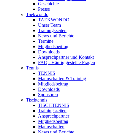
Geschichte
Presse
Taekwondo
TAEKWONDO
Unser Team
Trainingszeiten
News und Berichte
Termine
Mitgliedsbeitrag
Downloads
Ansprechpartner und Kontakt
FAQ - Häufig gestellte Fragen
Tennis
TENNIS
Mannschaften & Training
Mitgliedsbeitrag
Downloads
Sponsoren
Tischtennis
TISCHTENNIS
Trainingszeiten
Ansprechpartner
Mitgliedsbeitrag
Mannschaften
News und Berichte