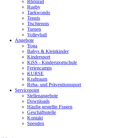
Rhönrad
Rugby
Taekwondo
Tennis
Tischtennis
Turnen
Volleyball
Angebote
Yoga
Babys & Kleinkinder
Kindersport
KiSS - Kindersportschule
Feriencamps
KURSE
Kraftraum
Reha- und Präventionssport
Servicepoint
Stellenangebote
Downloads
Häufig gestellte Fragen
Geschäftsstelle
Kontakt
Spenden