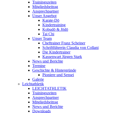
Trainingszeiten
Mitgliedsbeitrag
Ansprechpartner
Unser Angebot
Karate-Dō
Kindertraining
Kobudō & Jōdō
Tai Chi
Unser Team
Cheftrainer Franz Scheiner
Schriftführerin Claudia von Collani
Die Kindertrainer
Kassenwart Jürgen Stark
News und Berichte
Termine
Geschichte & Hintergründe
Pioniere und Sensei
Galerie
Leichtathletik
LEICHTATHLETIK
Trainingszeiten
Ansprechpartner
Mitgliedsbeitrag
News und Berichte
Downloads