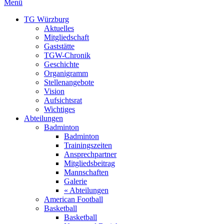
Menü
TG Würzburg
Aktuelles
Mitgliedschaft
Gaststätte
TGW-Chronik
Geschichte
Organigramm
Stellenangebote
Vision
Aufsichtsrat
Wichtiges
Abteilungen
Badminton
Badminton
Trainingszeiten
Ansprechpartner
Mitgliedsbeitrag
Mannschaften
Galerie
« Abteilungen
American Football
Basketball
Basketball