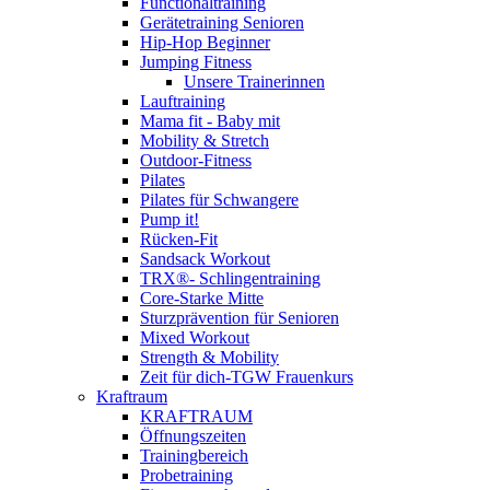
Functionaltraining
Gerätetraining Senioren
Hip-Hop Beginner
Jumping Fitness
Unsere Trainerinnen
Lauftraining
Mama fit - Baby mit
Mobility & Stretch
Outdoor-Fitness
Pilates
Pilates für Schwangere
Pump it!
Rücken-Fit
Sandsack Workout
TRX®- Schlingentraining
Core-Starke Mitte
Sturzprävention für Senioren
Mixed Workout
Strength & Mobility
Zeit für dich-TGW Frauenkurs
Kraftraum
KRAFTRAUM
Öffnungszeiten
Trainingbereich
Probetraining