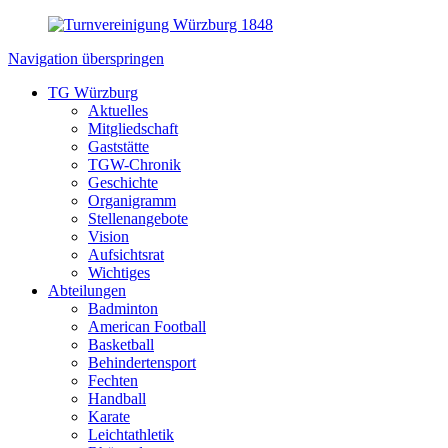
Navigation überspringen
TG Würzburg
Aktuelles
Mitgliedschaft
Gaststätte
TGW-Chronik
Geschichte
Organigramm
Stellenangebote
Vision
Aufsichtsrat
Wichtiges
Abteilungen
Badminton
American Football
Basketball
Behindertensport
Fechten
Handball
Karate
Leichtathletik