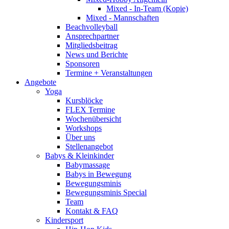
Mixed - In-Team (Kopie)
Mixed - Mannschaften
Beachvolleyball
Ansprechpartner
Mitgliedsbeitrag
News und Berichte
Sponsoren
Termine + Veranstaltungen
Angebote
Yoga
Kursblöcke
FLEX Termine
Wochenübersicht
Workshops
Über uns
Stellenangebot
Babys & Kleinkinder
Babymassage
Babys in Bewegung
Bewegungsminis
Bewegungsminis Special
Team
Kontakt & FAQ
Kindersport