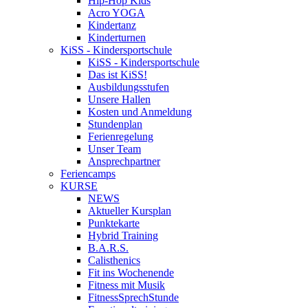
Hip-Hop Kids
Acro YOGA
Kindertanz
Kinderturnen
KiSS - Kindersportschule
KiSS - Kindersportschule
Das ist KiSS!
Ausbildungsstufen
Unsere Hallen
Kosten und Anmeldung
Stundenplan
Ferienregelung
Unser Team
Ansprechpartner
Feriencamps
KURSE
NEWS
Aktueller Kursplan
Punktekarte
Hybrid Training
B.A.R.S.
Calisthenics
Fit ins Wochenende
Fitness mit Musik
FitnessSprechStunde