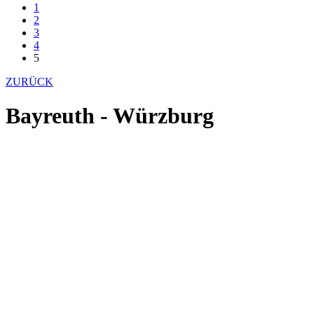
1
2
3
4
5
ZURÜCK
Bayreuth - Würzburg