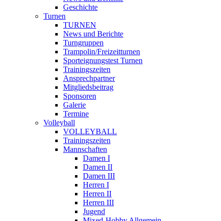
Geschichte
Turnen
TURNEN
News und Berichte
Turngruppen
Trampolin/Freizeitturnen
Sporteignungstest Turnen
Trainingszeiten
Ansprechpartner
Mitgliedsbeitrag
Sponsoren
Galerie
Termine
Volleyball
VOLLEYBALL
Trainingszeiten
Mannschaften
Damen I
Damen II
Damen III
Herren I
Herren II
Herren III
Jugend
Mixed-Hobby Allgemein