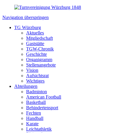
Navigation überspringen
TG Würzburg
Aktuelles
Mitgliedschaft
Gaststätte
TGW-Chronik
Geschichte
Organigramm
Stellenangebote
Vision
Aufsichtsrat
Wichtiges
Abteilungen
Badminton
American Football
Basketball
Behindertensport
Fechten
Handball
Karate
Leichtathletik