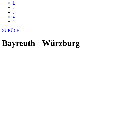
1
2
3
4
5
ZURÜCK
Bayreuth - Würzburg