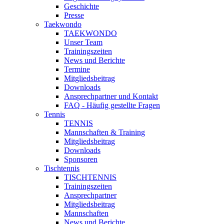
Geschichte
Presse
Taekwondo
TAEKWONDO
Unser Team
Trainingszeiten
News und Berichte
Termine
Mitgliedsbeitrag
Downloads
Ansprechpartner und Kontakt
FAQ - Häufig gestellte Fragen
Tennis
TENNIS
Mannschaften & Training
Mitgliedsbeitrag
Downloads
Sponsoren
Tischtennis
TISCHTENNIS
Trainingszeiten
Ansprechpartner
Mitgliedsbeitrag
Mannschaften
News und Berichte