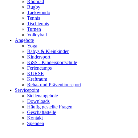
Rhönrad
Rugby
Taekwondo
Tennis
Tischtennis
Turnen
Volleyball
Angebote
Yoga
Babys & Kleinkinder
Kindersport
KiSS - Kindersportschule
Feriencamps
KURSE
Kraftraum
Reha- und Präventionssport
Servicepoint
Stellenangebote
Downloads
Häufig gestellte Fragen
Geschäftsstelle
Kontakt
Spenden