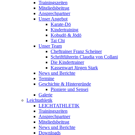
Trainingszeiten
Mitgliedsbeitrag
Ansprechpartner
Unser Angebot
Karate-Dō
Kindertraining
Kobudō & Jōdō
Tai Chi
Unser Team
Cheftrainer Franz Scheiner
Schriftführerin Claudia von Collani
Die Kindertrainer
Kassenwart Jürgen Stark
News und Berichte
Termine
Geschichte & Hintergründe
Pioniere und Sensei
Galerie
Leichtathletik
LEICHTATHLETIK
Trainingszeiten
Ansprechpartner
Mitgliedsbeitrag
News und Berichte
Downloads