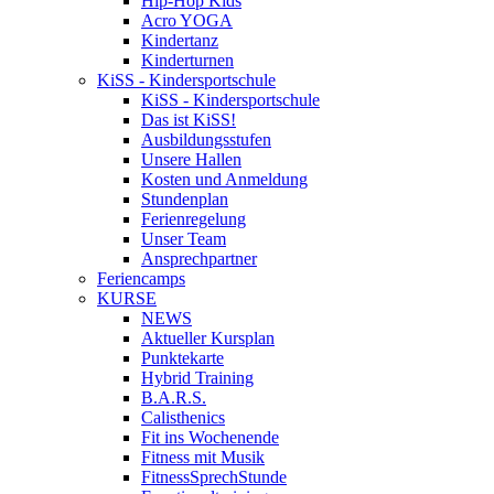
Hip-Hop Kids
Acro YOGA
Kindertanz
Kinderturnen
KiSS - Kindersportschule
KiSS - Kindersportschule
Das ist KiSS!
Ausbildungsstufen
Unsere Hallen
Kosten und Anmeldung
Stundenplan
Ferienregelung
Unser Team
Ansprechpartner
Feriencamps
KURSE
NEWS
Aktueller Kursplan
Punktekarte
Hybrid Training
B.A.R.S.
Calisthenics
Fit ins Wochenende
Fitness mit Musik
FitnessSprechStunde