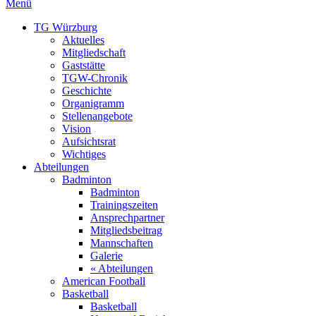
Menü
TG Würzburg
Aktuelles
Mitgliedschaft
Gaststätte
TGW-Chronik
Geschichte
Organigramm
Stellenangebote
Vision
Aufsichtsrat
Wichtiges
Abteilungen
Badminton
Badminton
Trainingszeiten
Ansprechpartner
Mitgliedsbeitrag
Mannschaften
Galerie
« Abteilungen
American Football
Basketball
Basketball