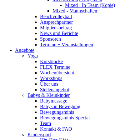
Mixed - In-Team (Kopie)
Mixed - Mannschaften
Beachvolleyball
Ansprechpartner
Mitgliedsbeitrag
News und Berichte
Sponsoren
Termine + Veranstaltungen
Angebote
Yoga
Kursblöcke
FLEX Termine
Wochenübersicht
Workshops
Über uns
Stellenangebot
Babys & Kleinkinder
Babymassage
Babys in Bewegung
Bewegungsminis
Bewegungsminis Special
Team
Kontakt & FAQ
Kindersport