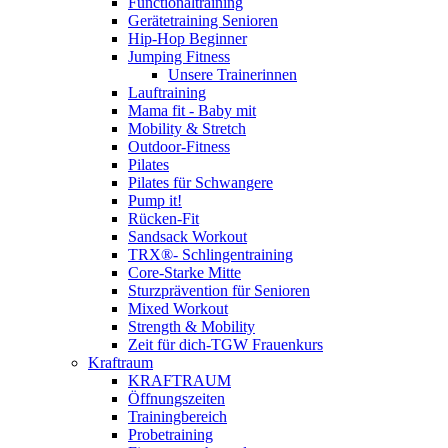
Functionaltraining
Gerätetraining Senioren
Hip-Hop Beginner
Jumping Fitness
Unsere Trainerinnen
Lauftraining
Mama fit - Baby mit
Mobility & Stretch
Outdoor-Fitness
Pilates
Pilates für Schwangere
Pump it!
Rücken-Fit
Sandsack Workout
TRX®- Schlingentraining
Core-Starke Mitte
Sturzprävention für Senioren
Mixed Workout
Strength & Mobility
Zeit für dich-TGW Frauenkurs
Kraftraum
KRAFTRAUM
Öffnungszeiten
Trainingbereich
Probetraining