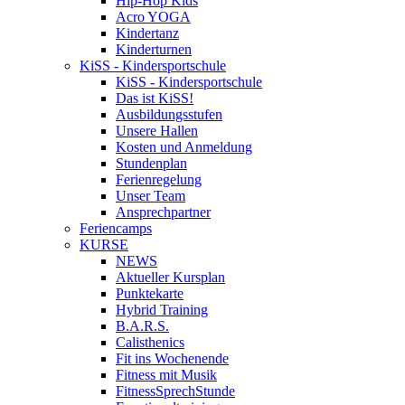
Hip-Hop Kids
Acro YOGA
Kindertanz
Kinderturnen
KiSS - Kindersportschule
KiSS - Kindersportschule
Das ist KiSS!
Ausbildungsstufen
Unsere Hallen
Kosten und Anmeldung
Stundenplan
Ferienregelung
Unser Team
Ansprechpartner
Feriencamps
KURSE
NEWS
Aktueller Kursplan
Punktekarte
Hybrid Training
B.A.R.S.
Calisthenics
Fit ins Wochenende
Fitness mit Musik
FitnessSprechStunde