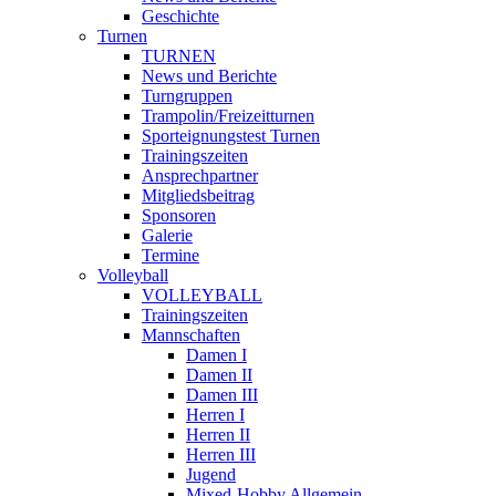
Geschichte
Turnen
TURNEN
News und Berichte
Turngruppen
Trampolin/Freizeitturnen
Sporteignungstest Turnen
Trainingszeiten
Ansprechpartner
Mitgliedsbeitrag
Sponsoren
Galerie
Termine
Volleyball
VOLLEYBALL
Trainingszeiten
Mannschaften
Damen I
Damen II
Damen III
Herren I
Herren II
Herren III
Jugend
Mixed-Hobby Allgemein