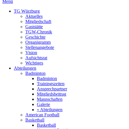
Menü
TG Würzburg
Aktuelles
Mitgliedschaft
Gaststätte
TGW-Chronik
Geschichte
Organigramm
Stellenangebote
Vision
Aufsichtsrat
Wichtiges
Abteilungen
Badminton
Badminton
Trainingszeiten
Ansprechpartner
Mitgliedsbeitrag
Mannschaften
Galerie
« Abteilungen
American Football
Basketball
Basketball