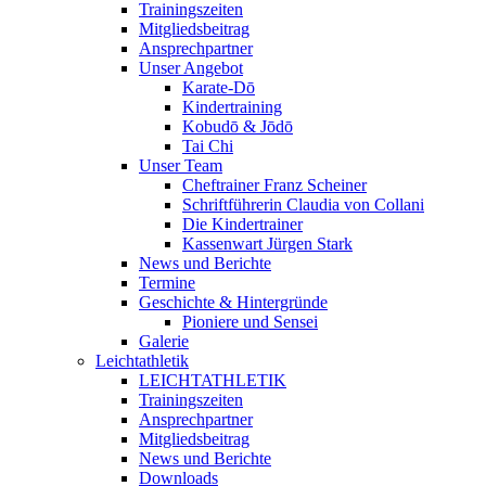
Trainingszeiten
Mitgliedsbeitrag
Ansprechpartner
Unser Angebot
Karate-Dō
Kindertraining
Kobudō & Jōdō
Tai Chi
Unser Team
Cheftrainer Franz Scheiner
Schriftführerin Claudia von Collani
Die Kindertrainer
Kassenwart Jürgen Stark
News und Berichte
Termine
Geschichte & Hintergründe
Pioniere und Sensei
Galerie
Leichtathletik
LEICHTATHLETIK
Trainingszeiten
Ansprechpartner
Mitgliedsbeitrag
News und Berichte
Downloads