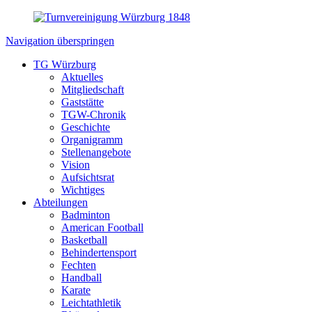
Navigation überspringen
TG Würzburg
Aktuelles
Mitgliedschaft
Gaststätte
TGW-Chronik
Geschichte
Organigramm
Stellenangebote
Vision
Aufsichtsrat
Wichtiges
Abteilungen
Badminton
American Football
Basketball
Behindertensport
Fechten
Handball
Karate
Leichtathletik