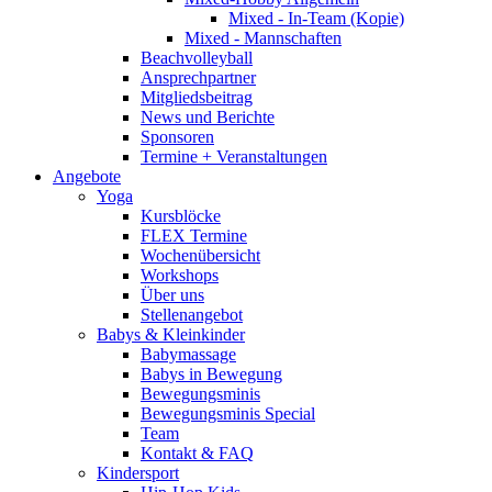
Mixed - In-Team (Kopie)
Mixed - Mannschaften
Beachvolleyball
Ansprechpartner
Mitgliedsbeitrag
News und Berichte
Sponsoren
Termine + Veranstaltungen
Angebote
Yoga
Kursblöcke
FLEX Termine
Wochenübersicht
Workshops
Über uns
Stellenangebot
Babys & Kleinkinder
Babymassage
Babys in Bewegung
Bewegungsminis
Bewegungsminis Special
Team
Kontakt & FAQ
Kindersport