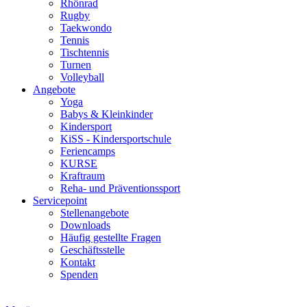
Rhönrad
Rugby
Taekwondo
Tennis
Tischtennis
Turnen
Volleyball
Angebote
Yoga
Babys & Kleinkinder
Kindersport
KiSS - Kindersportschule
Feriencamps
KURSE
Kraftraum
Reha- und Präventionssport
Servicepoint
Stellenangebote
Downloads
Häufig gestellte Fragen
Geschäftsstelle
Kontakt
Spenden