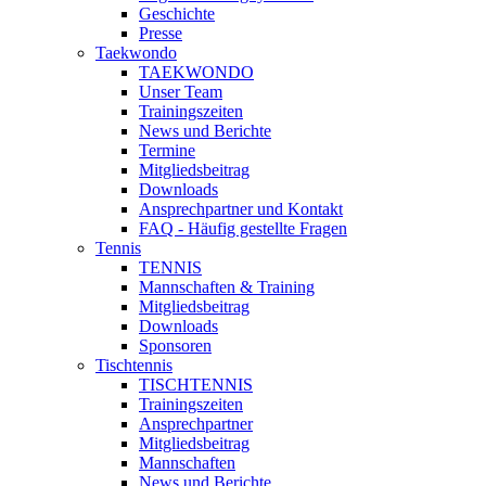
Geschichte
Presse
Taekwondo
TAEKWONDO
Unser Team
Trainingszeiten
News und Berichte
Termine
Mitgliedsbeitrag
Downloads
Ansprechpartner und Kontakt
FAQ - Häufig gestellte Fragen
Tennis
TENNIS
Mannschaften & Training
Mitgliedsbeitrag
Downloads
Sponsoren
Tischtennis
TISCHTENNIS
Trainingszeiten
Ansprechpartner
Mitgliedsbeitrag
Mannschaften
News und Berichte