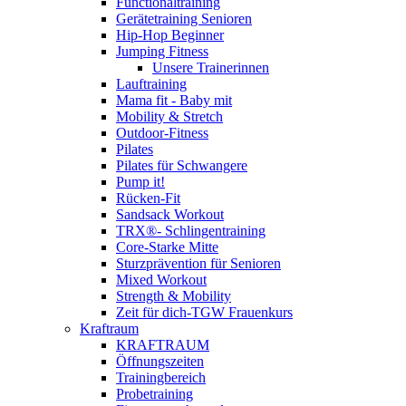
Functionaltraining
Gerätetraining Senioren
Hip-Hop Beginner
Jumping Fitness
Unsere Trainerinnen
Lauftraining
Mama fit - Baby mit
Mobility & Stretch
Outdoor-Fitness
Pilates
Pilates für Schwangere
Pump it!
Rücken-Fit
Sandsack Workout
TRX®- Schlingentraining
Core-Starke Mitte
Sturzprävention für Senioren
Mixed Workout
Strength & Mobility
Zeit für dich-TGW Frauenkurs
Kraftraum
KRAFTRAUM
Öffnungszeiten
Trainingbereich
Probetraining