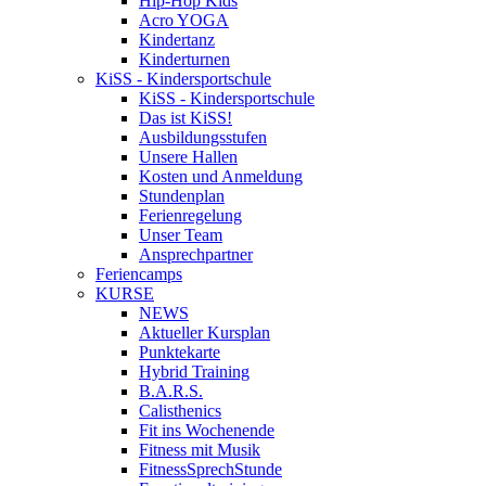
Hip-Hop Kids
Acro YOGA
Kindertanz
Kinderturnen
KiSS - Kindersportschule
KiSS - Kindersportschule
Das ist KiSS!
Ausbildungsstufen
Unsere Hallen
Kosten und Anmeldung
Stundenplan
Ferienregelung
Unser Team
Ansprechpartner
Feriencamps
KURSE
NEWS
Aktueller Kursplan
Punktekarte
Hybrid Training
B.A.R.S.
Calisthenics
Fit ins Wochenende
Fitness mit Musik
FitnessSprechStunde