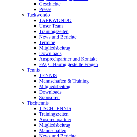
Geschichte
Presse
Taekwondo
TAEKWONDO
Unser Team
Trainingszeiten
News und Berichte
Termine
Mitgliedsbeitrag
Downloads
Ansprechpartner und Kontakt
FAQ - Häufig gestellte Fragen
Tennis
TENNIS
Mannschaften & Training
Mitgliedsbeitrag
Downloads
Sponsoren
Tischtennis
TISCHTENNIS
Trainingszeiten
Ansprechpartner
Mitgliedsbeitrag
Mannschaften
News und Berichte