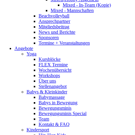
Mixed - In-Team (Kopie)
Mixed - Mannschaften
Beachvolleyball
Ansprechpartner
Mitgliedsbeitrag
News und Berichte
Sponsoren
Termine + Veranstaltungen
Angebote
Yoga
Kursblöcke
FLEX Termine
Wochenübersicht
Workshops
Über uns
Stellenangebot
Babys & Kleinkinder
Babymassage
Babys in Bewegung
Bewegungsminis
Bewegungsminis Special
Team
Kontakt & FAQ
Kindersport