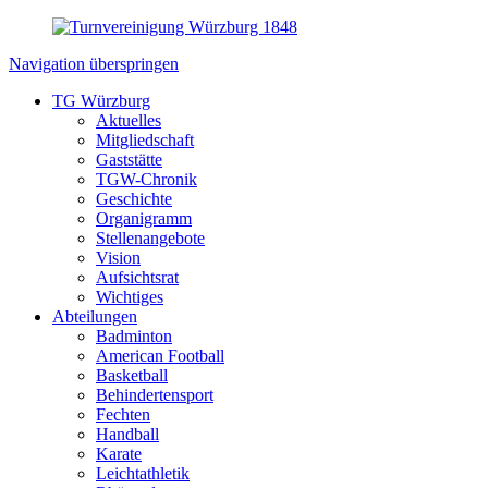
Navigation überspringen
TG Würzburg
Aktuelles
Mitgliedschaft
Gaststätte
TGW-Chronik
Geschichte
Organigramm
Stellenangebote
Vision
Aufsichtsrat
Wichtiges
Abteilungen
Badminton
American Football
Basketball
Behindertensport
Fechten
Handball
Karate
Leichtathletik