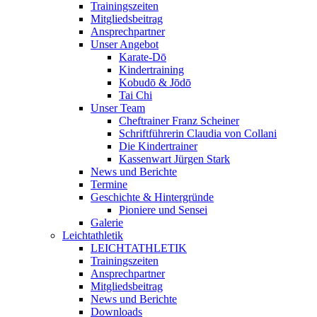
Trainingszeiten
Mitgliedsbeitrag
Ansprechpartner
Unser Angebot
Karate-Dō
Kindertraining
Kobudō & Jōdō
Tai Chi
Unser Team
Cheftrainer Franz Scheiner
Schriftführerin Claudia von Collani
Die Kindertrainer
Kassenwart Jürgen Stark
News und Berichte
Termine
Geschichte & Hintergründe
Pioniere und Sensei
Galerie
Leichtathletik
LEICHTATHLETIK
Trainingszeiten
Ansprechpartner
Mitgliedsbeitrag
News und Berichte
Downloads