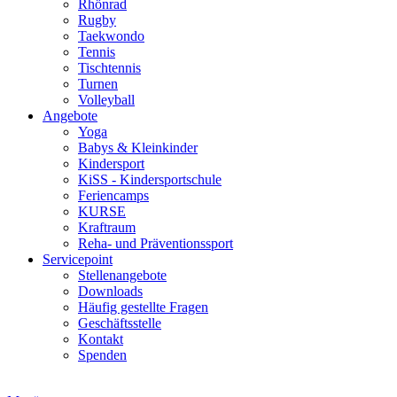
Rhönrad
Rugby
Taekwondo
Tennis
Tischtennis
Turnen
Volleyball
Angebote
Yoga
Babys & Kleinkinder
Kindersport
KiSS - Kindersportschule
Feriencamps
KURSE
Kraftraum
Reha- und Präventionssport
Servicepoint
Stellenangebote
Downloads
Häufig gestellte Fragen
Geschäftsstelle
Kontakt
Spenden