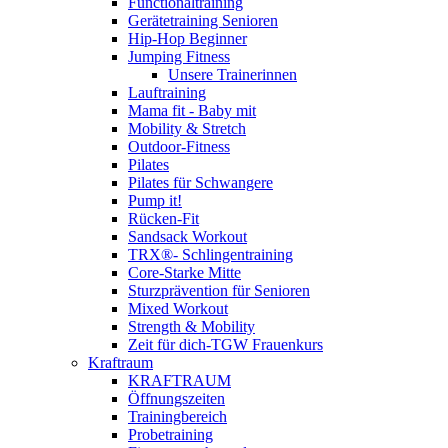
Functionaltraining
Gerätetraining Senioren
Hip-Hop Beginner
Jumping Fitness
Unsere Trainerinnen
Lauftraining
Mama fit - Baby mit
Mobility & Stretch
Outdoor-Fitness
Pilates
Pilates für Schwangere
Pump it!
Rücken-Fit
Sandsack Workout
TRX®- Schlingentraining
Core-Starke Mitte
Sturzprävention für Senioren
Mixed Workout
Strength & Mobility
Zeit für dich-TGW Frauenkurs
Kraftraum
KRAFTRAUM
Öffnungszeiten
Trainingbereich
Probetraining