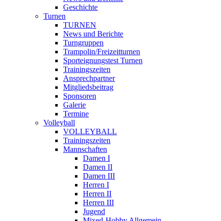
Geschichte
Turnen
TURNEN
News und Berichte
Turngruppen
Trampolin/Freizeitturnen
Sporteignungstest Turnen
Trainingszeiten
Ansprechpartner
Mitgliedsbeitrag
Sponsoren
Galerie
Termine
Volleyball
VOLLEYBALL
Trainingszeiten
Mannschaften
Damen I
Damen II
Damen III
Herren I
Herren II
Herren III
Jugend
Mixed-Hobby Allgemein