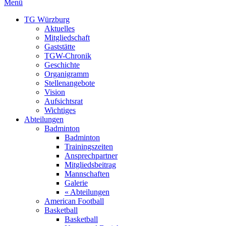
Menü
TG Würzburg
Aktuelles
Mitgliedschaft
Gaststätte
TGW-Chronik
Geschichte
Organigramm
Stellenangebote
Vision
Aufsichtsrat
Wichtiges
Abteilungen
Badminton
Badminton
Trainingszeiten
Ansprechpartner
Mitgliedsbeitrag
Mannschaften
Galerie
« Abteilungen
American Football
Basketball
Basketball