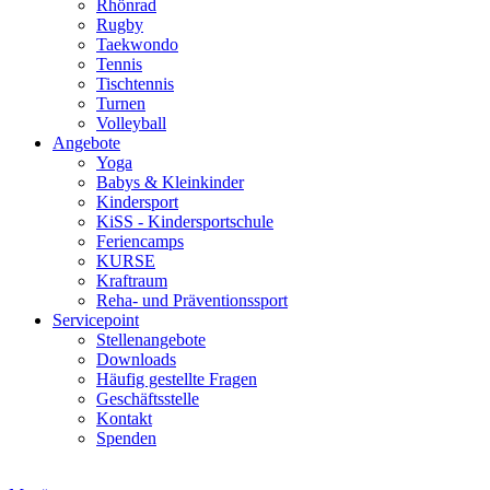
Rhönrad
Rugby
Taekwondo
Tennis
Tischtennis
Turnen
Volleyball
Angebote
Yoga
Babys & Kleinkinder
Kindersport
KiSS - Kindersportschule
Feriencamps
KURSE
Kraftraum
Reha- und Präventionssport
Servicepoint
Stellenangebote
Downloads
Häufig gestellte Fragen
Geschäftsstelle
Kontakt
Spenden