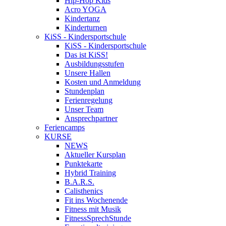
Hip-Hop Kids
Acro YOGA
Kindertanz
Kinderturnen
KiSS - Kindersportschule
KiSS - Kindersportschule
Das ist KiSS!
Ausbildungsstufen
Unsere Hallen
Kosten und Anmeldung
Stundenplan
Ferienregelung
Unser Team
Ansprechpartner
Feriencamps
KURSE
NEWS
Aktueller Kursplan
Punktekarte
Hybrid Training
B.A.R.S.
Calisthenics
Fit ins Wochenende
Fitness mit Musik
FitnessSprechStunde