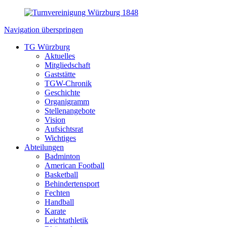
Navigation überspringen
TG Würzburg
Aktuelles
Mitgliedschaft
Gaststätte
TGW-Chronik
Geschichte
Organigramm
Stellenangebote
Vision
Aufsichtsrat
Wichtiges
Abteilungen
Badminton
American Football
Basketball
Behindertensport
Fechten
Handball
Karate
Leichtathletik