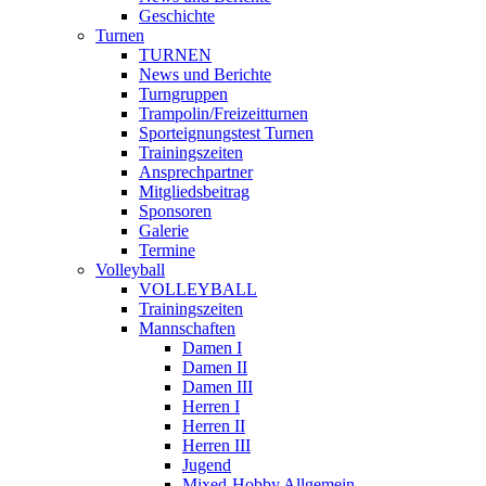
Geschichte
Turnen
TURNEN
News und Berichte
Turngruppen
Trampolin/Freizeitturnen
Sporteignungstest Turnen
Trainingszeiten
Ansprechpartner
Mitgliedsbeitrag
Sponsoren
Galerie
Termine
Volleyball
VOLLEYBALL
Trainingszeiten
Mannschaften
Damen I
Damen II
Damen III
Herren I
Herren II
Herren III
Jugend
Mixed-Hobby Allgemein