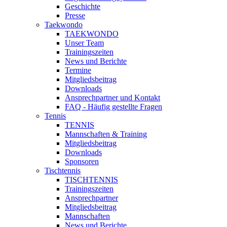
Geschichte
Presse
Taekwondo
TAEKWONDO
Unser Team
Trainingszeiten
News und Berichte
Termine
Mitgliedsbeitrag
Downloads
Ansprechpartner und Kontakt
FAQ - Häufig gestellte Fragen
Tennis
TENNIS
Mannschaften & Training
Mitgliedsbeitrag
Downloads
Sponsoren
Tischtennis
TISCHTENNIS
Trainingszeiten
Ansprechpartner
Mitgliedsbeitrag
Mannschaften
News und Berichte