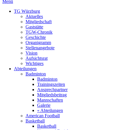
Menü
TG Würzburg
Aktuelles
Mitgliedschaft
Gaststätte
TGW-Chronik
Geschichte
Organigramm
Stellenangebote
Vision
Aufsichtsrat
Wichtiges
Abteilungen
Badminton
Badminton
Trainingszeiten
Ansprechpartner
Mitgliedsbeitrag
Mannschaften
Galerie
« Abteilungen
American Football
Basketball
Basketball