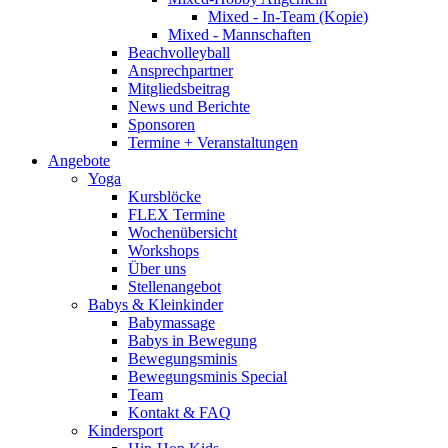
Mixed - In-Team (Kopie)
Mixed - Mannschaften
Beachvolleyball
Ansprechpartner
Mitgliedsbeitrag
News und Berichte
Sponsoren
Termine + Veranstaltungen
Angebote
Yoga
Kursblöcke
FLEX Termine
Wochenübersicht
Workshops
Über uns
Stellenangebot
Babys & Kleinkinder
Babymassage
Babys in Bewegung
Bewegungsminis
Bewegungsminis Special
Team
Kontakt & FAQ
Kindersport