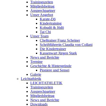
Trainingszeiten
Mitgliedsbeitrag
Ansprechpartner
Unser Angebot
Karate-Dō
Kindertraining
Kobudō & Jōdō
Tai Chi
Unser Team
Cheftrainer Franz Scheiner
Schriftführerin Claudia von Collani
Die Kindertrainer
Kassenwart Jürgen Stark
News und Berichte
Termine
Geschichte & Hintergründe
Pioniere und Sensei
Galerie
Leichtathletik
LEICHTATHLETIK
Trainingszeiten
Ansprechpartner
Mitgliedsbeitrag
News und Berichte
Downloads