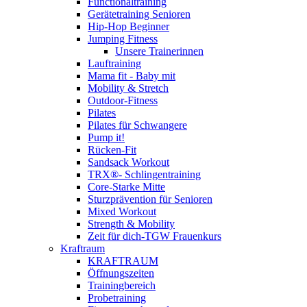
Functionaltraining
Gerätetraining Senioren
Hip-Hop Beginner
Jumping Fitness
Unsere Trainerinnen
Lauftraining
Mama fit - Baby mit
Mobility & Stretch
Outdoor-Fitness
Pilates
Pilates für Schwangere
Pump it!
Rücken-Fit
Sandsack Workout
TRX®- Schlingentraining
Core-Starke Mitte
Sturzprävention für Senioren
Mixed Workout
Strength & Mobility
Zeit für dich-TGW Frauenkurs
Kraftraum
KRAFTRAUM
Öffnungszeiten
Trainingbereich
Probetraining