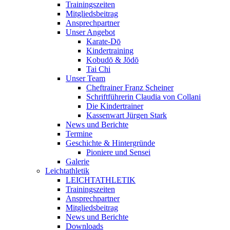
Trainingszeiten
Mitgliedsbeitrag
Ansprechpartner
Unser Angebot
Karate-Dō
Kindertraining
Kobudō & Jōdō
Tai Chi
Unser Team
Cheftrainer Franz Scheiner
Schriftführerin Claudia von Collani
Die Kindertrainer
Kassenwart Jürgen Stark
News und Berichte
Termine
Geschichte & Hintergründe
Pioniere und Sensei
Galerie
Leichtathletik
LEICHTATHLETIK
Trainingszeiten
Ansprechpartner
Mitgliedsbeitrag
News und Berichte
Downloads