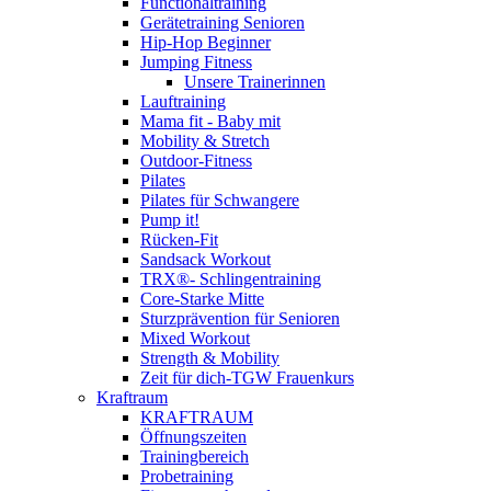
Functionaltraining
Gerätetraining Senioren
Hip-Hop Beginner
Jumping Fitness
Unsere Trainerinnen
Lauftraining
Mama fit - Baby mit
Mobility & Stretch
Outdoor-Fitness
Pilates
Pilates für Schwangere
Pump it!
Rücken-Fit
Sandsack Workout
TRX®- Schlingentraining
Core-Starke Mitte
Sturzprävention für Senioren
Mixed Workout
Strength & Mobility
Zeit für dich-TGW Frauenkurs
Kraftraum
KRAFTRAUM
Öffnungszeiten
Trainingbereich
Probetraining