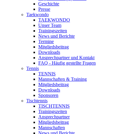
Geschichte
Presse
Taekwondo
TAEKWONDO
Unser Team
Trainingszeiten
News und Berichte
Termine
Mitgliedsbeitrag
Downloads
Ansprechpartner und Kontakt
FAQ - Häufig gestellte Fragen
Tennis
TENNIS
Mannschaften & Training
Mitgliedsbeitrag
Downloads
Sponsoren
Tischtennis
TISCHTENNIS
Trainingszeiten
Ansprechpartner
Mitgliedsbeitrag
Mannschaften
News und Berichte