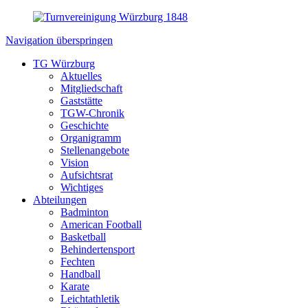
Navigation überspringen
TG Würzburg
Aktuelles
Mitgliedschaft
Gaststätte
TGW-Chronik
Geschichte
Organigramm
Stellenangebote
Vision
Aufsichtsrat
Wichtiges
Abteilungen
Badminton
American Football
Basketball
Behindertensport
Fechten
Handball
Karate
Leichtathletik