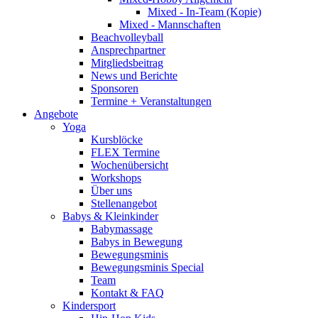
Mixed - In-Team (Kopie)
Mixed - Mannschaften
Beachvolleyball
Ansprechpartner
Mitgliedsbeitrag
News und Berichte
Sponsoren
Termine + Veranstaltungen
Angebote
Yoga
Kursblöcke
FLEX Termine
Wochenübersicht
Workshops
Über uns
Stellenangebot
Babys & Kleinkinder
Babymassage
Babys in Bewegung
Bewegungsminis
Bewegungsminis Special
Team
Kontakt & FAQ
Kindersport