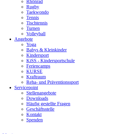
Rhönrad
Rugby
Taekwondo
Tennis
Tischtennis
Turnen
Volleyball
Angebote
Yoga
Babys & Kleinkinder
Kindersport
KiSS - Kindersportschule
Feriencamps
KURSE
Kraftraum
Reha- und Präventionssport
Servicepoint
Stellenangebote
Downloads
Häufig gestellte Fragen
Geschäftsstelle
Kontakt
Spenden