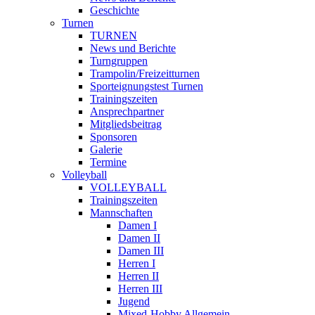
Geschichte
Turnen
TURNEN
News und Berichte
Turngruppen
Trampolin/Freizeitturnen
Sporteignungstest Turnen
Trainingszeiten
Ansprechpartner
Mitgliedsbeitrag
Sponsoren
Galerie
Termine
Volleyball
VOLLEYBALL
Trainingszeiten
Mannschaften
Damen I
Damen II
Damen III
Herren I
Herren II
Herren III
Jugend
Mixed-Hobby Allgemein