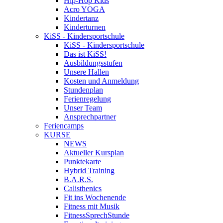
Hip-Hop Kids
Acro YOGA
Kindertanz
Kinderturnen
KiSS - Kindersportschule
KiSS - Kindersportschule
Das ist KiSS!
Ausbildungsstufen
Unsere Hallen
Kosten und Anmeldung
Stundenplan
Ferienregelung
Unser Team
Ansprechpartner
Feriencamps
KURSE
NEWS
Aktueller Kursplan
Punktekarte
Hybrid Training
B.A.R.S.
Calisthenics
Fit ins Wochenende
Fitness mit Musik
FitnessSprechStunde