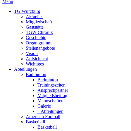
Menü
TG Würzburg
Aktuelles
Mitgliedschaft
Gaststätte
TGW-Chronik
Geschichte
Organigramm
Stellenangebote
Vision
Aufsichtsrat
Wichtiges
Abteilungen
Badminton
Badminton
Trainingszeiten
Ansprechpartner
Mitgliedsbeitrag
Mannschaften
Galerie
« Abteilungen
American Football
Basketball
Basketball