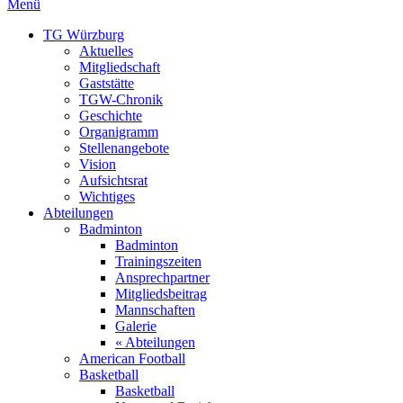
Menü
TG Würzburg
Aktuelles
Mitgliedschaft
Gaststätte
TGW-Chronik
Geschichte
Organigramm
Stellenangebote
Vision
Aufsichtsrat
Wichtiges
Abteilungen
Badminton
Badminton
Trainingszeiten
Ansprechpartner
Mitgliedsbeitrag
Mannschaften
Galerie
« Abteilungen
American Football
Basketball
Basketball