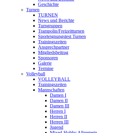
Geschichte
Turnen
TURNEN
News und Berichte
Turngruppen
Trampolin/Freizeitturnen
Sporteignungstest Turnen
Trainingszeiten
Ansprechpartner
Mitgliedsbeitrag
Sponsoren
Galerie
Termine
Volleyball
VOLLEYBALL
Trainingszeiten
Mannschaften
Damen I
Damen II
Damen III
Herren I
Herren II
Herren III
Jugend
Mixed-Hobby Allgemein