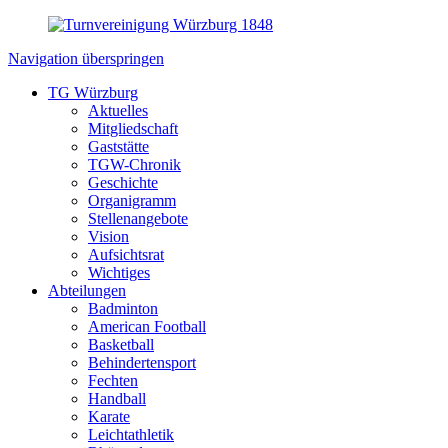
Navigation überspringen
TG Würzburg
Aktuelles
Mitgliedschaft
Gaststätte
TGW-Chronik
Geschichte
Organigramm
Stellenangebote
Vision
Aufsichtsrat
Wichtiges
Abteilungen
Badminton
American Football
Basketball
Behindertensport
Fechten
Handball
Karate
Leichtathletik