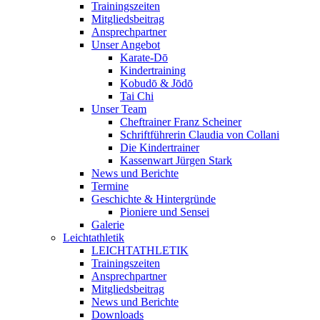
Trainingszeiten
Mitgliedsbeitrag
Ansprechpartner
Unser Angebot
Karate-Dō
Kindertraining
Kobudō & Jōdō
Tai Chi
Unser Team
Cheftrainer Franz Scheiner
Schriftführerin Claudia von Collani
Die Kindertrainer
Kassenwart Jürgen Stark
News und Berichte
Termine
Geschichte & Hintergründe
Pioniere und Sensei
Galerie
Leichtathletik
LEICHTATHLETIK
Trainingszeiten
Ansprechpartner
Mitgliedsbeitrag
News und Berichte
Downloads