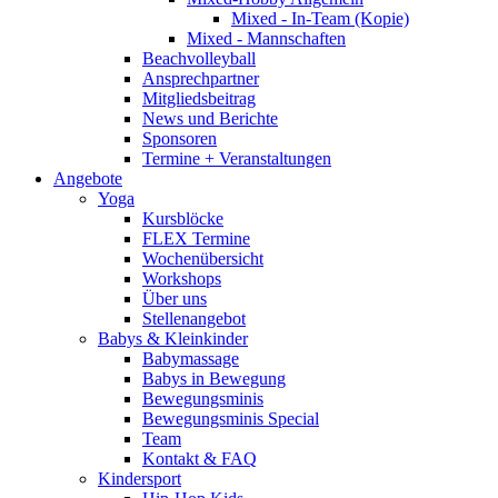
Mixed - In-Team (Kopie)
Mixed - Mannschaften
Beachvolleyball
Ansprechpartner
Mitgliedsbeitrag
News und Berichte
Sponsoren
Termine + Veranstaltungen
Angebote
Yoga
Kursblöcke
FLEX Termine
Wochenübersicht
Workshops
Über uns
Stellenangebot
Babys & Kleinkinder
Babymassage
Babys in Bewegung
Bewegungsminis
Bewegungsminis Special
Team
Kontakt & FAQ
Kindersport