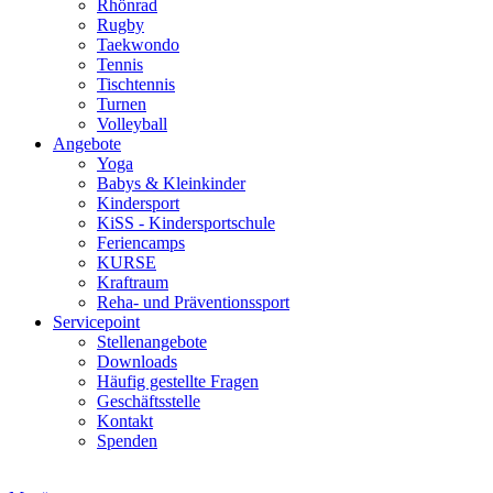
Rhönrad
Rugby
Taekwondo
Tennis
Tischtennis
Turnen
Volleyball
Angebote
Yoga
Babys & Kleinkinder
Kindersport
KiSS - Kindersportschule
Feriencamps
KURSE
Kraftraum
Reha- und Präventionssport
Servicepoint
Stellenangebote
Downloads
Häufig gestellte Fragen
Geschäftsstelle
Kontakt
Spenden