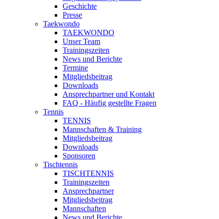
Geschichte
Presse
Taekwondo
TAEKWONDO
Unser Team
Trainingszeiten
News und Berichte
Termine
Mitgliedsbeitrag
Downloads
Ansprechpartner und Kontakt
FAQ - Häufig gestellte Fragen
Tennis
TENNIS
Mannschaften & Training
Mitgliedsbeitrag
Downloads
Sponsoren
Tischtennis
TISCHTENNIS
Trainingszeiten
Ansprechpartner
Mitgliedsbeitrag
Mannschaften
News und Berichte