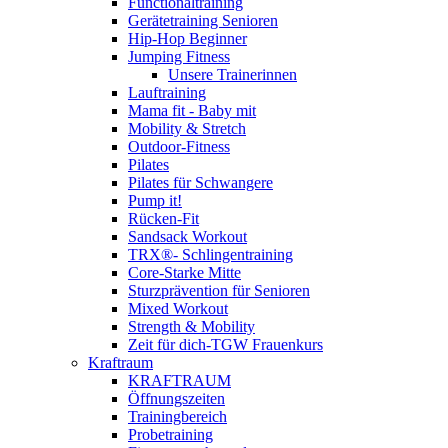
Functionaltraining
Gerätetraining Senioren
Hip-Hop Beginner
Jumping Fitness
Unsere Trainerinnen
Lauftraining
Mama fit - Baby mit
Mobility & Stretch
Outdoor-Fitness
Pilates
Pilates für Schwangere
Pump it!
Rücken-Fit
Sandsack Workout
TRX®- Schlingentraining
Core-Starke Mitte
Sturzprävention für Senioren
Mixed Workout
Strength & Mobility
Zeit für dich-TGW Frauenkurs
Kraftraum
KRAFTRAUM
Öffnungszeiten
Trainingbereich
Probetraining