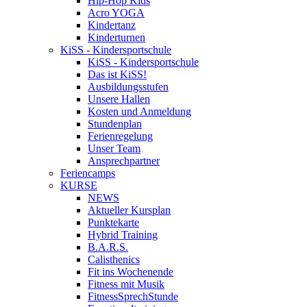
Hip-Hop Kids
Acro YOGA
Kindertanz
Kinderturnen
KiSS - Kindersportschule
KiSS - Kindersportschule
Das ist KiSS!
Ausbildungsstufen
Unsere Hallen
Kosten und Anmeldung
Stundenplan
Ferienregelung
Unser Team
Ansprechpartner
Feriencamps
KURSE
NEWS
Aktueller Kursplan
Punktekarte
Hybrid Training
B.A.R.S.
Calisthenics
Fit ins Wochenende
Fitness mit Musik
FitnessSprechStunde