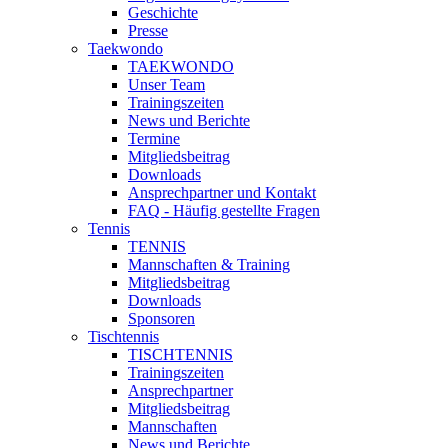
Geschichte
Presse
Taekwondo
TAEKWONDO
Unser Team
Trainingszeiten
News und Berichte
Termine
Mitgliedsbeitrag
Downloads
Ansprechpartner und Kontakt
FAQ - Häufig gestellte Fragen
Tennis
TENNIS
Mannschaften & Training
Mitgliedsbeitrag
Downloads
Sponsoren
Tischtennis
TISCHTENNIS
Trainingszeiten
Ansprechpartner
Mitgliedsbeitrag
Mannschaften
News und Berichte