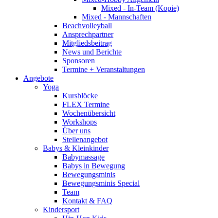
Mixed - In-Team (Kopie)
Mixed - Mannschaften
Beachvolleyball
Ansprechpartner
Mitgliedsbeitrag
News und Berichte
Sponsoren
Termine + Veranstaltungen
Angebote
Yoga
Kursblöcke
FLEX Termine
Wochenübersicht
Workshops
Über uns
Stellenangebot
Babys & Kleinkinder
Babymassage
Babys in Bewegung
Bewegungsminis
Bewegungsminis Special
Team
Kontakt & FAQ
Kindersport