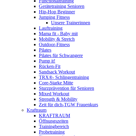
Functionaltraining
Gerätetraining Senioren
Hip-Hop Beginner
Jumping Fitness
Unsere Trainerinnen
Lauftraining
Mama fit - Baby mit
Mobility & Stretch
Outdoor-Fitness
Pilates
Pilates für Schwangere
Pump it!
Rücken-Fit
Sandsack Workout
TRX®- Schlingentraining
Core-Starke Mitte
Sturzprävention für Senioren
Mixed Workout
Strength & Mobility
Zeit für dich-TGW Frauenkurs
Kraftraum
KRAFTRAUM
Öffnungszeiten
Trainingbereich
Probetraining