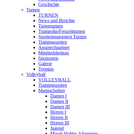
Geschichte
Turnen
TURNEN
News und Berichte
Turngruppen
Trampolin/Freizeitturnen
Sporteignungstest Turnen
Trainingszeiten
Ansprechpartner
Mitgliedsbeitrag
Sponsoren
Galerie
Termine
Volleyball
VOLLEYBALL
Trainingszeiten
Mannschaften
Damen I
Damen II
Damen III
Herren I
Herren II
Herren III
Jugend
Mixed-Hobby Allgemein