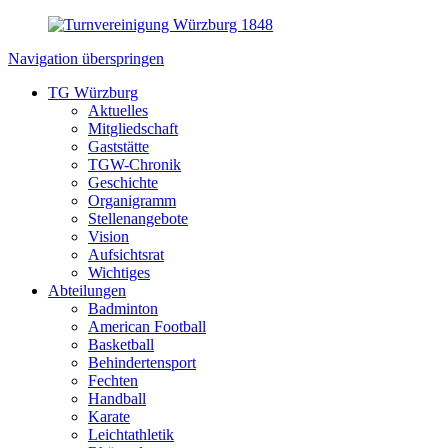
Navigation überspringen
TG Würzburg
Aktuelles
Mitgliedschaft
Gaststätte
TGW-Chronik
Geschichte
Organigramm
Stellenangebote
Vision
Aufsichtsrat
Wichtiges
Abteilungen
Badminton
American Football
Basketball
Behindertensport
Fechten
Handball
Karate
Leichtathletik