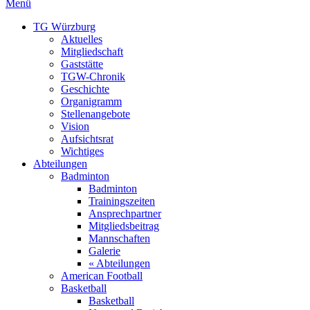
Menü
TG Würzburg
Aktuelles
Mitgliedschaft
Gaststätte
TGW-Chronik
Geschichte
Organigramm
Stellenangebote
Vision
Aufsichtsrat
Wichtiges
Abteilungen
Badminton
Badminton
Trainingszeiten
Ansprechpartner
Mitgliedsbeitrag
Mannschaften
Galerie
« Abteilungen
American Football
Basketball
Basketball