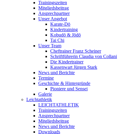
Trainingszeiten
Mitgliedsbeitrag
Ansprechpartner
Unser Angebot
Karate-Dō
Kindertraining
Kobudō & Jōdō
Tai Chi
Unser Team
Cheftrainer Franz Scheiner
Schriftführerin Claudia von Collani
Die Kindertrainer
Kassenwart Jürgen Stark
News und Berichte
Termine
Geschichte & Hintergründe
Pioniere und Sensei
Galerie
Leichtathletik
LEICHTATHLETIK
Trainingszeiten
Ansprechpartner
Mitgliedsbeitrag
News und Berichte
Downloads