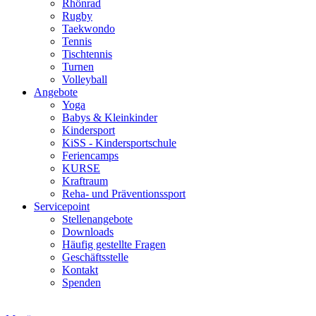
Rhönrad
Rugby
Taekwondo
Tennis
Tischtennis
Turnen
Volleyball
Angebote
Yoga
Babys & Kleinkinder
Kindersport
KiSS - Kindersportschule
Feriencamps
KURSE
Kraftraum
Reha- und Präventionssport
Servicepoint
Stellenangebote
Downloads
Häufig gestellte Fragen
Geschäftsstelle
Kontakt
Spenden