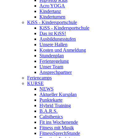
Hip-Hop Kids
Acro YOGA
Kindertanz
Kinderturnen
KiSS - Kindersportschule
KiSS - Kindersportschule
Das ist KiSS!
Ausbildungsstufen
Unsere Hallen
Kosten und Anmeldung
Stundenplan
Ferienregelung
Unser Team
Ansprechpartner
Feriencamps
KURSE
NEWS
Aktueller Kursplan
Punktekarte
Hybrid Training
B.A.R.S.
Calisthenics
Fit ins Wochenende
Fitness mit Musik
FitnessSprechStunde