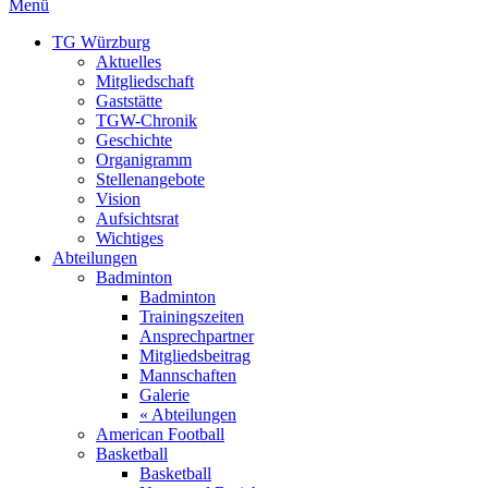
Menü
TG Würzburg
Aktuelles
Mitgliedschaft
Gaststätte
TGW-Chronik
Geschichte
Organigramm
Stellenangebote
Vision
Aufsichtsrat
Wichtiges
Abteilungen
Badminton
Badminton
Trainingszeiten
Ansprechpartner
Mitgliedsbeitrag
Mannschaften
Galerie
« Abteilungen
American Football
Basketball
Basketball