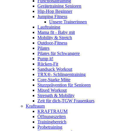
Functionaltraining
Gerätetraining Senioren
Hip-Hop Beginner
Jumping Fitness
Unsere Trainerinnen
Lauftraining
Mama fit - Baby mit
Mobility & Stretch
Outdoor-Fitness
Pilates
Pilates für Schwangere
Pump it!
Rücken-Fit
Sandsack Workout
TRX®- Schlingentraining
Core-Starke Mitte
Sturzprävention für Senioren
Mixed Workout
Strength & Mobility
Zeit für dich-TGW Frauenkurs
Kraftraum
KRAFTRAUM
Öffnungszeiten
Trainingbereich
Probetraining