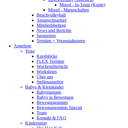
Mixed - In-Team (Kopie)
Mixed - Mannschaften
Beachvolleyball
Ansprechpartner
Mitgliedsbeitrag
News und Berichte
Sponsoren
Termine + Veranstaltungen
Angebote
Yoga
Kursblöcke
FLEX Termine
Wochenübersicht
Workshops
Über uns
Stellenangebot
Babys & Kleinkinder
Babymassage
Babys in Bewegung
Bewegungsminis
Bewegungsminis Special
Team
Kontakt & FAQ
Kindersport