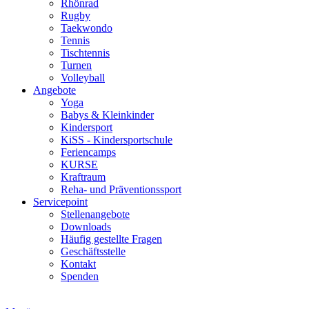
Rhönrad
Rugby
Taekwondo
Tennis
Tischtennis
Turnen
Volleyball
Angebote
Yoga
Babys & Kleinkinder
Kindersport
KiSS - Kindersportschule
Feriencamps
KURSE
Kraftraum
Reha- und Präventionssport
Servicepoint
Stellenangebote
Downloads
Häufig gestellte Fragen
Geschäftsstelle
Kontakt
Spenden