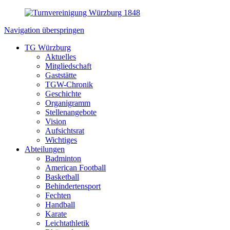
Navigation überspringen
TG Würzburg
Aktuelles
Mitgliedschaft
Gaststätte
TGW-Chronik
Geschichte
Organigramm
Stellenangebote
Vision
Aufsichtsrat
Wichtiges
Abteilungen
Badminton
American Football
Basketball
Behindertensport
Fechten
Handball
Karate
Leichtathletik