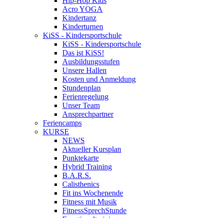
Hip-Hop Kids
Acro YOGA
Kindertanz
Kinderturnen
KiSS - Kindersportschule
KiSS - Kindersportschule
Das ist KiSS!
Ausbildungsstufen
Unsere Hallen
Kosten und Anmeldung
Stundenplan
Ferienregelung
Unser Team
Ansprechpartner
Feriencamps
KURSE
NEWS
Aktueller Kursplan
Punktekarte
Hybrid Training
B.A.R.S.
Calisthenics
Fit ins Wochenende
Fitness mit Musik
FitnessSprechStunde