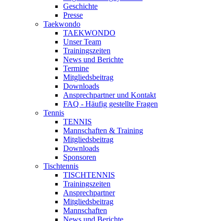
Geschichte
Presse
Taekwondo
TAEKWONDO
Unser Team
Trainingszeiten
News und Berichte
Termine
Mitgliedsbeitrag
Downloads
Ansprechpartner und Kontakt
FAQ - Häufig gestellte Fragen
Tennis
TENNIS
Mannschaften & Training
Mitgliedsbeitrag
Downloads
Sponsoren
Tischtennis
TISCHTENNIS
Trainingszeiten
Ansprechpartner
Mitgliedsbeitrag
Mannschaften
News und Berichte