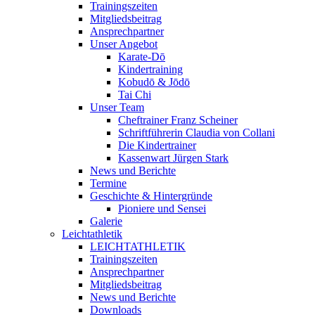
Trainingszeiten
Mitgliedsbeitrag
Ansprechpartner
Unser Angebot
Karate-Dō
Kindertraining
Kobudō & Jōdō
Tai Chi
Unser Team
Cheftrainer Franz Scheiner
Schriftführerin Claudia von Collani
Die Kindertrainer
Kassenwart Jürgen Stark
News und Berichte
Termine
Geschichte & Hintergründe
Pioniere und Sensei
Galerie
Leichtathletik
LEICHTATHLETIK
Trainingszeiten
Ansprechpartner
Mitgliedsbeitrag
News und Berichte
Downloads