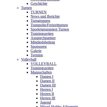
Geschichte
Turnen
TURNEN
News und Berichte
Turngruppen
Trampolin/Freizeitturnen
Sporteignungstest Turnen
Trainingszeiten
Ansprechpartner
Mitgliedsbeitrag
Sponsoren
Galerie
Termine
Volleyball
VOLLEYBALL
Trainingszeiten
Mannschaften
Damen I
Damen II
Damen III
Herren I
Herren II
Herren III
Jugend
Mixed-Hobby Allgemein