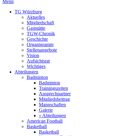
Menü
TG Würzburg
Aktuelles
Mitgliedschaft
Gaststätte
TGW-Chronik
Geschichte
Organigramm
Stellenangebote
Vision
Aufsichtsrat
Wichtiges
Abteilungen
Badminton
Badminton
Trainingszeiten
Ansprechpartner
Mitgliedsbeitrag
Mannschaften
Galerie
« Abteilungen
American Football
Basketball
Basketball