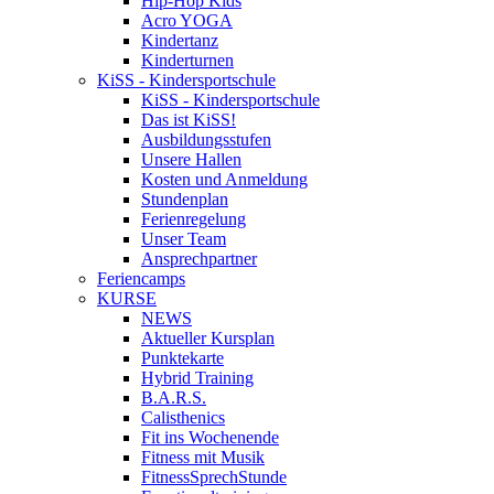
Hip-Hop Kids
Acro YOGA
Kindertanz
Kinderturnen
KiSS - Kindersportschule
KiSS - Kindersportschule
Das ist KiSS!
Ausbildungsstufen
Unsere Hallen
Kosten und Anmeldung
Stundenplan
Ferienregelung
Unser Team
Ansprechpartner
Feriencamps
KURSE
NEWS
Aktueller Kursplan
Punktekarte
Hybrid Training
B.A.R.S.
Calisthenics
Fit ins Wochenende
Fitness mit Musik
FitnessSprechStunde