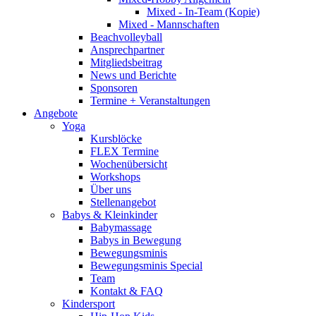
Mixed - In-Team (Kopie)
Mixed - Mannschaften
Beachvolleyball
Ansprechpartner
Mitgliedsbeitrag
News und Berichte
Sponsoren
Termine + Veranstaltungen
Angebote
Yoga
Kursblöcke
FLEX Termine
Wochenübersicht
Workshops
Über uns
Stellenangebot
Babys & Kleinkinder
Babymassage
Babys in Bewegung
Bewegungsminis
Bewegungsminis Special
Team
Kontakt & FAQ
Kindersport