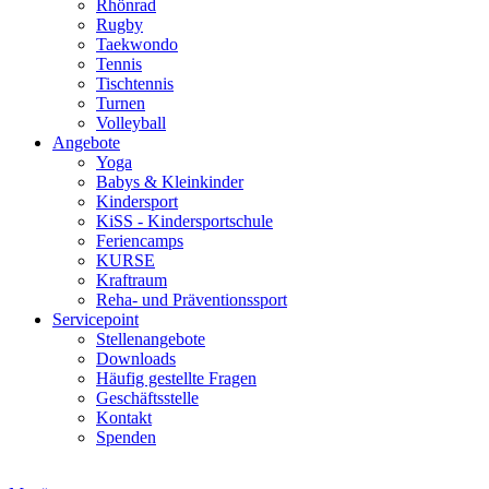
Rhönrad
Rugby
Taekwondo
Tennis
Tischtennis
Turnen
Volleyball
Angebote
Yoga
Babys & Kleinkinder
Kindersport
KiSS - Kindersportschule
Feriencamps
KURSE
Kraftraum
Reha- und Präventionssport
Servicepoint
Stellenangebote
Downloads
Häufig gestellte Fragen
Geschäftsstelle
Kontakt
Spenden