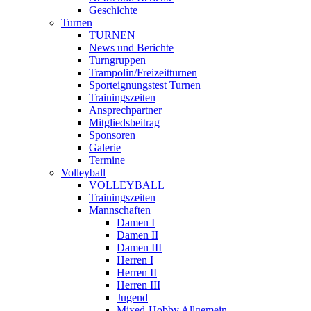
Geschichte
Turnen
TURNEN
News und Berichte
Turngruppen
Trampolin/Freizeitturnen
Sporteignungstest Turnen
Trainingszeiten
Ansprechpartner
Mitgliedsbeitrag
Sponsoren
Galerie
Termine
Volleyball
VOLLEYBALL
Trainingszeiten
Mannschaften
Damen I
Damen II
Damen III
Herren I
Herren II
Herren III
Jugend
Mixed-Hobby Allgemein