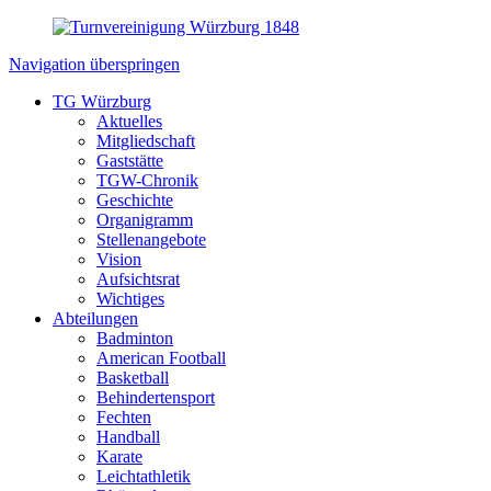
Navigation überspringen
TG Würzburg
Aktuelles
Mitgliedschaft
Gaststätte
TGW-Chronik
Geschichte
Organigramm
Stellenangebote
Vision
Aufsichtsrat
Wichtiges
Abteilungen
Badminton
American Football
Basketball
Behindertensport
Fechten
Handball
Karate
Leichtathletik