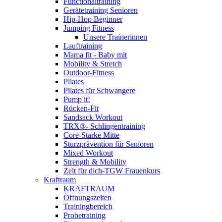
Functionaltraining
Gerätetraining Senioren
Hip-Hop Beginner
Jumping Fitness
Unsere Trainerinnen
Lauftraining
Mama fit - Baby mit
Mobility & Stretch
Outdoor-Fitness
Pilates
Pilates für Schwangere
Pump it!
Rücken-Fit
Sandsack Workout
TRX®- Schlingentraining
Core-Starke Mitte
Sturzprävention für Senioren
Mixed Workout
Strength & Mobility
Zeit für dich-TGW Frauenkurs
Kraftraum
KRAFTRAUM
Öffnungszeiten
Trainingbereich
Probetraining