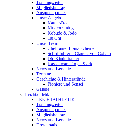
Trainingszeiten
Mitgliedsbeitrag
Ansprechpartner
Unser Angebot
Karate-Dō
Kindertraining
Kobudō & Jōdō
Tai Chi
Unser Team
Cheftrainer Franz Scheiner
Schriftführerin Claudia von Collani
Die Kindertrainer
Kassenwart Jürgen Stark
News und Berichte
Termine
Geschichte & Hintergründe
Pioniere und Sensei
Galerie
Leichtathletik
LEICHTATHLETIK
Trainingszeiten
Ansprechpartner
Mitgliedsbeitrag
News und Berichte
Downloads