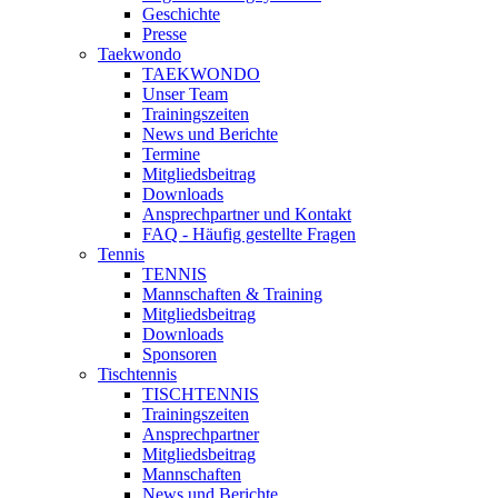
Geschichte
Presse
Taekwondo
TAEKWONDO
Unser Team
Trainingszeiten
News und Berichte
Termine
Mitgliedsbeitrag
Downloads
Ansprechpartner und Kontakt
FAQ - Häufig gestellte Fragen
Tennis
TENNIS
Mannschaften & Training
Mitgliedsbeitrag
Downloads
Sponsoren
Tischtennis
TISCHTENNIS
Trainingszeiten
Ansprechpartner
Mitgliedsbeitrag
Mannschaften
News und Berichte