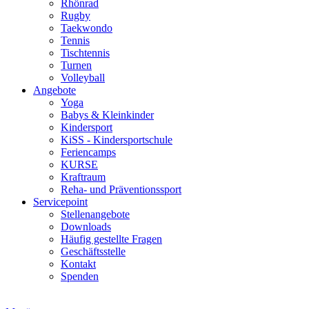
Rhönrad
Rugby
Taekwondo
Tennis
Tischtennis
Turnen
Volleyball
Angebote
Yoga
Babys & Kleinkinder
Kindersport
KiSS - Kindersportschule
Feriencamps
KURSE
Kraftraum
Reha- und Präventionssport
Servicepoint
Stellenangebote
Downloads
Häufig gestellte Fragen
Geschäftsstelle
Kontakt
Spenden