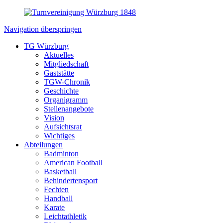
Navigation überspringen
TG Würzburg
Aktuelles
Mitgliedschaft
Gaststätte
TGW-Chronik
Geschichte
Organigramm
Stellenangebote
Vision
Aufsichtsrat
Wichtiges
Abteilungen
Badminton
American Football
Basketball
Behindertensport
Fechten
Handball
Karate
Leichtathletik