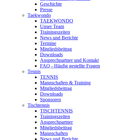
Geschichte
Presse
Taekwondo
TAEKWONDO
Unser Team
Trainingszeiten
News und Berichte
Termine
Mitgliedsbeitrag
Downloads
Ansprechpartner und Kontakt
FAQ - Häufig gestellte Fragen
Tennis
TENNIS
Mannschaften & Training
Mitgliedsbeitrag
Downloads
Sponsoren
Tischtennis
TISCHTENNIS
Trainingszeiten
Ansprechpartner
Mitgliedsbeitrag
Mannschaften
News und Berichte