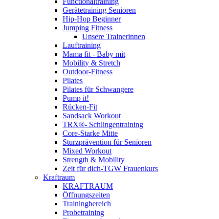
Functionaltraining
Gerätetraining Senioren
Hip-Hop Beginner
Jumping Fitness
Unsere Trainerinnen
Lauftraining
Mama fit - Baby mit
Mobility & Stretch
Outdoor-Fitness
Pilates
Pilates für Schwangere
Pump it!
Rücken-Fit
Sandsack Workout
TRX®- Schlingentraining
Core-Starke Mitte
Sturzprävention für Senioren
Mixed Workout
Strength & Mobility
Zeit für dich-TGW Frauenkurs
Kraftraum
KRAFTRAUM
Öffnungszeiten
Trainingbereich
Probetraining