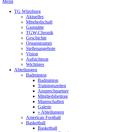
Menü
TG Würzburg
Aktuelles
Mitgliedschaft
Gaststätte
TGW-Chronik
Geschichte
Organigramm
Stellenangebote
Vision
Aufsichtsrat
Wichtiges
Abteilungen
Badminton
Badminton
Trainingszeiten
Ansprechpartner
Mitgliedsbeitrag
Mannschaften
Galerie
« Abteilungen
American Football
Basketball
Basketball