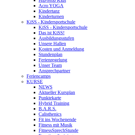
Hip-Hop Kids
Acro YOGA
Kindertanz
Kinderturnen
KiSS - Kindersportschule
KiSS - Kindersportschule
Das ist KiSS!
Ausbildungsstufen
Unsere Hallen
Kosten und Anmeldung
Stundenplan
Ferienregelung
Unser Team
Ansprechpartner
Feriencamps
KURSE
NEWS
Aktueller Kursplan
Punktekarte
Hybrid Training
B.A.R.S.
Calisthenics
Fit ins Wochenende
Fitness mit Musik
FitnessSprechStunde