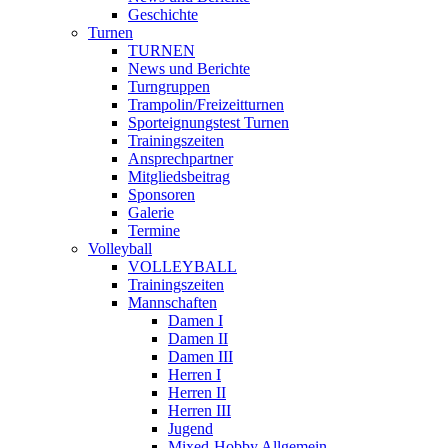
Geschichte
Turnen
TURNEN
News und Berichte
Turngruppen
Trampolin/Freizeitturnen
Sporteignungstest Turnen
Trainingszeiten
Ansprechpartner
Mitgliedsbeitrag
Sponsoren
Galerie
Termine
Volleyball
VOLLEYBALL
Trainingszeiten
Mannschaften
Damen I
Damen II
Damen III
Herren I
Herren II
Herren III
Jugend
Mixed-Hobby Allgemein