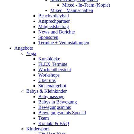
Mixed - In-Team (Kopie)
Mixed - Mannschaften
Beachvolleyball
Ansprechpartner
Mitgliedsbeitrag
News und Berichte
Sponsoren
Termine + Veranstaltungen
Angebote
Yoga
Kursblöcke
FLEX Termine
Wochenübersicht
Workshops
Über uns
Stellenangebot
Babys & Kleinkinder
Babymassage
Babys in Bewegung
Bewegungsminis
Bewegungsminis Special
Team
Kontakt & FAQ
Kindersport