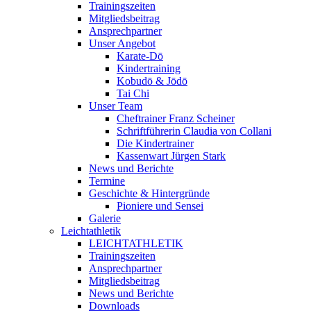
Trainingszeiten
Mitgliedsbeitrag
Ansprechpartner
Unser Angebot
Karate-Dō
Kindertraining
Kobudō & Jōdō
Tai Chi
Unser Team
Cheftrainer Franz Scheiner
Schriftführerin Claudia von Collani
Die Kindertrainer
Kassenwart Jürgen Stark
News und Berichte
Termine
Geschichte & Hintergründe
Pioniere und Sensei
Galerie
Leichtathletik
LEICHTATHLETIK
Trainingszeiten
Ansprechpartner
Mitgliedsbeitrag
News und Berichte
Downloads