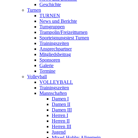
Geschichte
Turnen
TURNEN
News und Berichte
Turngruppen
Trampolin/Freizeitturnen
Sporteignungstest Turnen
Trainingszeiten
Ansprechpartner
Mitgliedsbeitrag
Sponsoren
Galerie
Termine
Volleyball
VOLLEYBALL
Trainingszeiten
Mannschaften
Damen I
Damen II
Damen III
Herren I
Herren II
Herren III
Jugend
Mixed-Hobby Allgemein