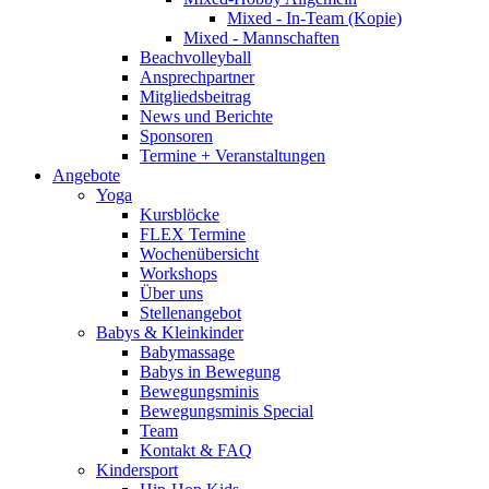
Mixed - In-Team (Kopie)
Mixed - Mannschaften
Beachvolleyball
Ansprechpartner
Mitgliedsbeitrag
News und Berichte
Sponsoren
Termine + Veranstaltungen
Angebote
Yoga
Kursblöcke
FLEX Termine
Wochenübersicht
Workshops
Über uns
Stellenangebot
Babys & Kleinkinder
Babymassage
Babys in Bewegung
Bewegungsminis
Bewegungsminis Special
Team
Kontakt & FAQ
Kindersport