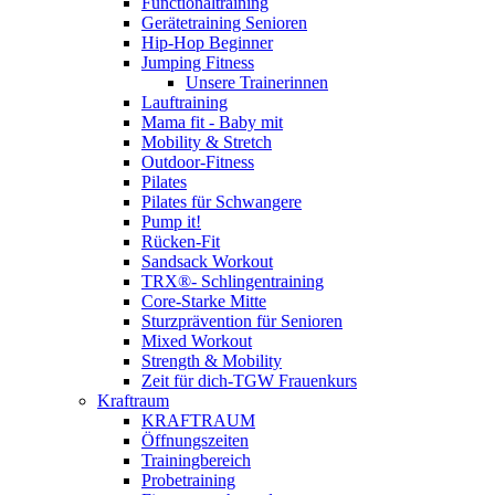
Functionaltraining
Gerätetraining Senioren
Hip-Hop Beginner
Jumping Fitness
Unsere Trainerinnen
Lauftraining
Mama fit - Baby mit
Mobility & Stretch
Outdoor-Fitness
Pilates
Pilates für Schwangere
Pump it!
Rücken-Fit
Sandsack Workout
TRX®- Schlingentraining
Core-Starke Mitte
Sturzprävention für Senioren
Mixed Workout
Strength & Mobility
Zeit für dich-TGW Frauenkurs
Kraftraum
KRAFTRAUM
Öffnungszeiten
Trainingbereich
Probetraining