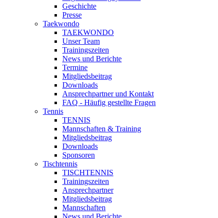
Geschichte
Presse
Taekwondo
TAEKWONDO
Unser Team
Trainingszeiten
News und Berichte
Termine
Mitgliedsbeitrag
Downloads
Ansprechpartner und Kontakt
FAQ - Häufig gestellte Fragen
Tennis
TENNIS
Mannschaften & Training
Mitgliedsbeitrag
Downloads
Sponsoren
Tischtennis
TISCHTENNIS
Trainingszeiten
Ansprechpartner
Mitgliedsbeitrag
Mannschaften
News und Berichte