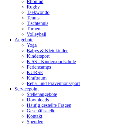
Rhönrad
Rugby
Taekwondo
Tennis
Tischtennis
Turnen
Volleyball
Angebote
Yoga
Babys & Kleinkinder
Kindersport
KiSS - Kindersportschule
Feriencamps
KURSE
Kraftraum
Reha- und Präventionssport
Servicepoint
Stellenangebote
Downloads
Häufig gestellte Fragen
Geschäftsstelle
Kontakt
Spenden