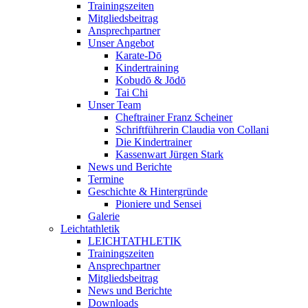
Trainingszeiten
Mitgliedsbeitrag
Ansprechpartner
Unser Angebot
Karate-Dō
Kindertraining
Kobudō & Jōdō
Tai Chi
Unser Team
Cheftrainer Franz Scheiner
Schriftführerin Claudia von Collani
Die Kindertrainer
Kassenwart Jürgen Stark
News und Berichte
Termine
Geschichte & Hintergründe
Pioniere und Sensei
Galerie
Leichtathletik
LEICHTATHLETIK
Trainingszeiten
Ansprechpartner
Mitgliedsbeitrag
News und Berichte
Downloads