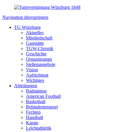
Navigation überspringen
TG Würzburg
Aktuelles
Mitgliedschaft
Gaststätte
TGW-Chronik
Geschichte
Organigramm
Stellenangebote
Vision
Aufsichtsrat
Wichtiges
Abteilungen
Badminton
American Football
Basketball
Behindertensport
Fechten
Handball
Karate
Leichtathletik