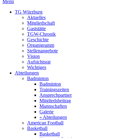
Menü
TG Würzburg
Aktuelles
Mitgliedschaft
Gaststätte
TGW-Chronik
Geschichte
Organigramm
Stellenangebote
Vision
Aufsichtsrat
Wichtiges
Abteilungen
Badminton
Badminton
Trainingszeiten
Ansprechpartner
Mitgliedsbeitrag
Mannschaften
Galerie
« Abteilungen
American Football
Basketball
Basketball