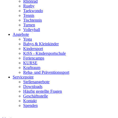
Rhönrad
Rugby
Taekwondo
Tennis
Tischtennis
Turnen
Volleyball
Angebote
Yoga
Babys & Kleinkinder
Kindersport
KiSS - Kindersportschule
Feriencamps
KURSE
Kraftraum
Reha- und Präventionssport
Servicepoint
Stellenangebote
Downloads
Häufig gestellte Fragen
Geschäftsstelle
Kontakt
Spenden