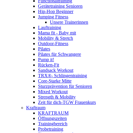
Functionaltraining
Gerätetraining Senioren
Hip-Hop Beginner
Jumping Fitness
Unsere Trainerinnen
Lauftraining
Mama fit - Baby mit
Mobility & Stretch
Outdoor-Fitness
Pilates
Pilates für Schwangere
Pump it!
Rücken-Fit
Sandsack Workout
TRX®- Schlingentraining
Core-Starke Mitte
Sturzprävention für Senioren
Mixed Workout
Strength & Mobility
Zeit für dich-TGW Frauenkurs
Kraftraum
KRAFTRAUM
Öffnungszeiten
Trainingbereich
Probetraining