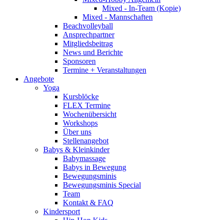
Mixed - In-Team (Kopie)
Mixed - Mannschaften
Beachvolleyball
Ansprechpartner
Mitgliedsbeitrag
News und Berichte
Sponsoren
Termine + Veranstaltungen
Angebote
Yoga
Kursblöcke
FLEX Termine
Wochenübersicht
Workshops
Über uns
Stellenangebot
Babys & Kleinkinder
Babymassage
Babys in Bewegung
Bewegungsminis
Bewegungsminis Special
Team
Kontakt & FAQ
Kindersport