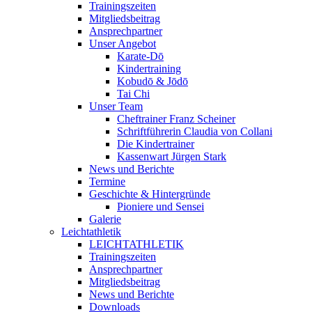
Trainingszeiten
Mitgliedsbeitrag
Ansprechpartner
Unser Angebot
Karate-Dō
Kindertraining
Kobudō & Jōdō
Tai Chi
Unser Team
Cheftrainer Franz Scheiner
Schriftführerin Claudia von Collani
Die Kindertrainer
Kassenwart Jürgen Stark
News und Berichte
Termine
Geschichte & Hintergründe
Pioniere und Sensei
Galerie
Leichtathletik
LEICHTATHLETIK
Trainingszeiten
Ansprechpartner
Mitgliedsbeitrag
News und Berichte
Downloads