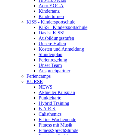
Hip-Hop Kids
Acro YOGA
Kindertanz
Kinderturnen
KiSS - Kindersportschule
KiSS - Kindersportschule
Das ist KiSS!
Ausbildungsstufen
Unsere Hallen
Kosten und Anmeldung
Stundenplan
Ferienregelung
Unser Team
Ansprechpartner
Feriencamps
KURSE
NEWS
Aktueller Kursplan
Punktekarte
Hybrid Training
B.A.R.S.
Calisthenics
Fit ins Wochenende
Fitness mit Musik
FitnessSprechStunde