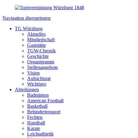
Navigation überspringen
TG Würzburg
Aktuelles
Mitgliedschaft
Gaststätte
TGW-Chronik
Geschichte
Organigramm
Stellenangebote
Vision
Aufsichtsrat
Wichtiges
Abteilungen
Badminton
American Football
Basketball
Behindertensport
Fechten
Handball
Karate
Leichtathletik