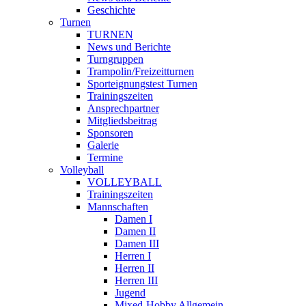
Geschichte
Turnen
TURNEN
News und Berichte
Turngruppen
Trampolin/Freizeitturnen
Sporteignungstest Turnen
Trainingszeiten
Ansprechpartner
Mitgliedsbeitrag
Sponsoren
Galerie
Termine
Volleyball
VOLLEYBALL
Trainingszeiten
Mannschaften
Damen I
Damen II
Damen III
Herren I
Herren II
Herren III
Jugend
Mixed-Hobby Allgemein