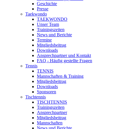
Geschichte
Presse
Taekwondo
TAEKWONDO
Unser Team
Trainingszeiten
News und Berichte
Termine
Mitgliedsbeitrag
Downloads
Ansprechpartner und Kontakt
FAQ - Häufig gestellte Fragen
Tennis
TENNIS
Mannschaften & Training
Mitgliedsbeitrag
Downloads
Sponsoren
Tischtennis
TISCHTENNIS
Trainingszeiten
Ansprechpartner
Mitgliedsbeitrag
Mannschaften
News und Berichte