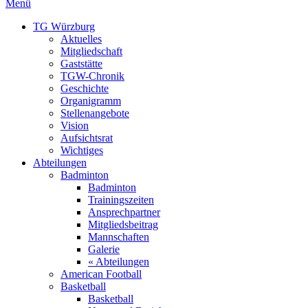
Menü
TG Würzburg
Aktuelles
Mitgliedschaft
Gaststätte
TGW-Chronik
Geschichte
Organigramm
Stellenangebote
Vision
Aufsichtsrat
Wichtiges
Abteilungen
Badminton
Badminton
Trainingszeiten
Ansprechpartner
Mitgliedsbeitrag
Mannschaften
Galerie
« Abteilungen
American Football
Basketball
Basketball