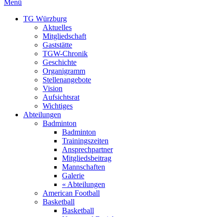
Menü
TG Würzburg
Aktuelles
Mitgliedschaft
Gaststätte
TGW-Chronik
Geschichte
Organigramm
Stellenangebote
Vision
Aufsichtsrat
Wichtiges
Abteilungen
Badminton
Badminton
Trainingszeiten
Ansprechpartner
Mitgliedsbeitrag
Mannschaften
Galerie
« Abteilungen
American Football
Basketball
Basketball