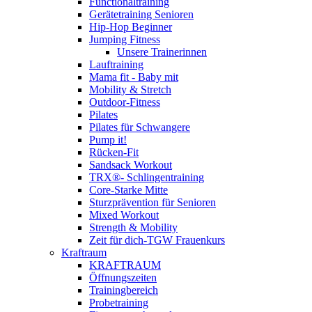
Functionaltraining
Gerätetraining Senioren
Hip-Hop Beginner
Jumping Fitness
Unsere Trainerinnen
Lauftraining
Mama fit - Baby mit
Mobility & Stretch
Outdoor-Fitness
Pilates
Pilates für Schwangere
Pump it!
Rücken-Fit
Sandsack Workout
TRX®- Schlingentraining
Core-Starke Mitte
Sturzprävention für Senioren
Mixed Workout
Strength & Mobility
Zeit für dich-TGW Frauenkurs
Kraftraum
KRAFTRAUM
Öffnungszeiten
Trainingbereich
Probetraining