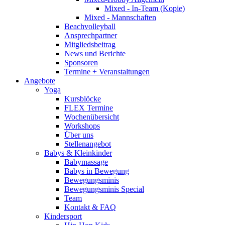
Mixed - In-Team (Kopie)
Mixed - Mannschaften
Beachvolleyball
Ansprechpartner
Mitgliedsbeitrag
News und Berichte
Sponsoren
Termine + Veranstaltungen
Angebote
Yoga
Kursblöcke
FLEX Termine
Wochenübersicht
Workshops
Über uns
Stellenangebot
Babys & Kleinkinder
Babymassage
Babys in Bewegung
Bewegungsminis
Bewegungsminis Special
Team
Kontakt & FAQ
Kindersport