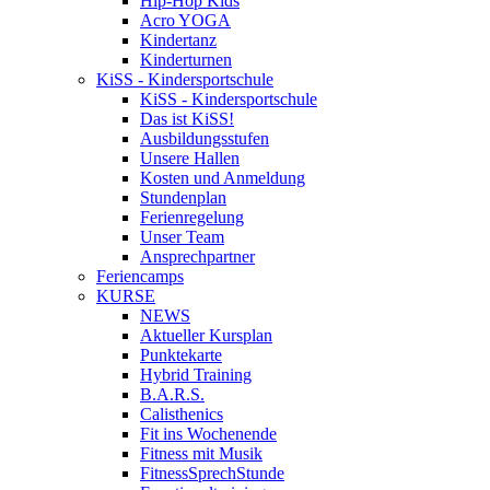
Hip-Hop Kids
Acro YOGA
Kindertanz
Kinderturnen
KiSS - Kindersportschule
KiSS - Kindersportschule
Das ist KiSS!
Ausbildungsstufen
Unsere Hallen
Kosten und Anmeldung
Stundenplan
Ferienregelung
Unser Team
Ansprechpartner
Feriencamps
KURSE
NEWS
Aktueller Kursplan
Punktekarte
Hybrid Training
B.A.R.S.
Calisthenics
Fit ins Wochenende
Fitness mit Musik
FitnessSprechStunde