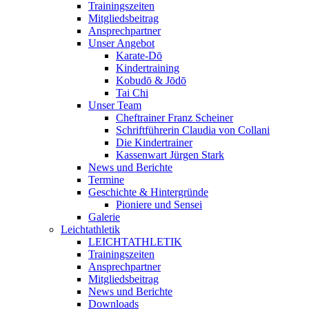
Trainingszeiten
Mitgliedsbeitrag
Ansprechpartner
Unser Angebot
Karate-Dō
Kindertraining
Kobudō & Jōdō
Tai Chi
Unser Team
Cheftrainer Franz Scheiner
Schriftführerin Claudia von Collani
Die Kindertrainer
Kassenwart Jürgen Stark
News und Berichte
Termine
Geschichte & Hintergründe
Pioniere und Sensei
Galerie
Leichtathletik
LEICHTATHLETIK
Trainingszeiten
Ansprechpartner
Mitgliedsbeitrag
News und Berichte
Downloads