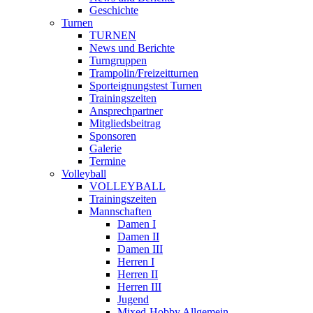
Geschichte
Turnen
TURNEN
News und Berichte
Turngruppen
Trampolin/Freizeitturnen
Sporteignungstest Turnen
Trainingszeiten
Ansprechpartner
Mitgliedsbeitrag
Sponsoren
Galerie
Termine
Volleyball
VOLLEYBALL
Trainingszeiten
Mannschaften
Damen I
Damen II
Damen III
Herren I
Herren II
Herren III
Jugend
Mixed-Hobby Allgemein