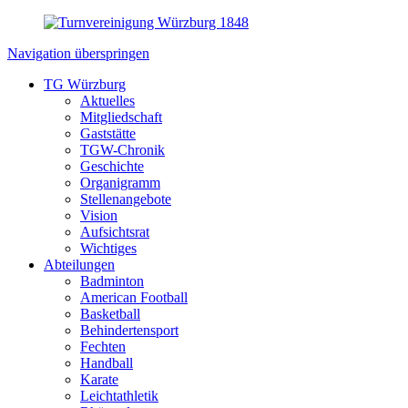
Navigation überspringen
TG Würzburg
Aktuelles
Mitgliedschaft
Gaststätte
TGW-Chronik
Geschichte
Organigramm
Stellenangebote
Vision
Aufsichtsrat
Wichtiges
Abteilungen
Badminton
American Football
Basketball
Behindertensport
Fechten
Handball
Karate
Leichtathletik