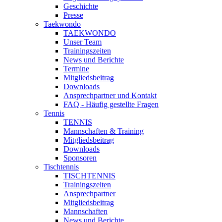
Geschichte
Presse
Taekwondo
TAEKWONDO
Unser Team
Trainingszeiten
News und Berichte
Termine
Mitgliedsbeitrag
Downloads
Ansprechpartner und Kontakt
FAQ - Häufig gestellte Fragen
Tennis
TENNIS
Mannschaften & Training
Mitgliedsbeitrag
Downloads
Sponsoren
Tischtennis
TISCHTENNIS
Trainingszeiten
Ansprechpartner
Mitgliedsbeitrag
Mannschaften
News und Berichte