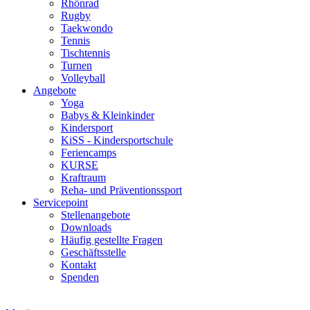
Rhönrad
Rugby
Taekwondo
Tennis
Tischtennis
Turnen
Volleyball
Angebote
Yoga
Babys & Kleinkinder
Kindersport
KiSS - Kindersportschule
Feriencamps
KURSE
Kraftraum
Reha- und Präventionssport
Servicepoint
Stellenangebote
Downloads
Häufig gestellte Fragen
Geschäftsstelle
Kontakt
Spenden