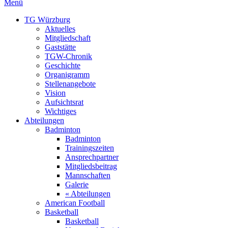
Menü
TG Würzburg
Aktuelles
Mitgliedschaft
Gaststätte
TGW-Chronik
Geschichte
Organigramm
Stellenangebote
Vision
Aufsichtsrat
Wichtiges
Abteilungen
Badminton
Badminton
Trainingszeiten
Ansprechpartner
Mitgliedsbeitrag
Mannschaften
Galerie
« Abteilungen
American Football
Basketball
Basketball