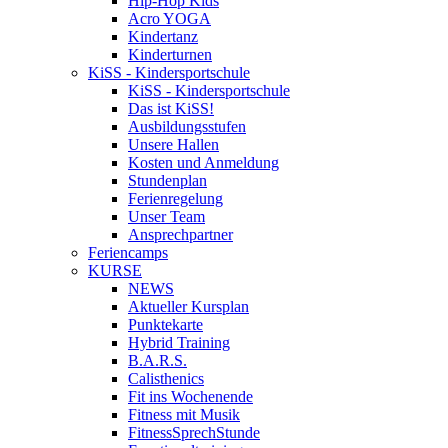
Hip-Hop Kids
Acro YOGA
Kindertanz
Kinderturnen
KiSS - Kindersportschule
KiSS - Kindersportschule
Das ist KiSS!
Ausbildungsstufen
Unsere Hallen
Kosten und Anmeldung
Stundenplan
Ferienregelung
Unser Team
Ansprechpartner
Feriencamps
KURSE
NEWS
Aktueller Kursplan
Punktekarte
Hybrid Training
B.A.R.S.
Calisthenics
Fit ins Wochenende
Fitness mit Musik
FitnessSprechStunde