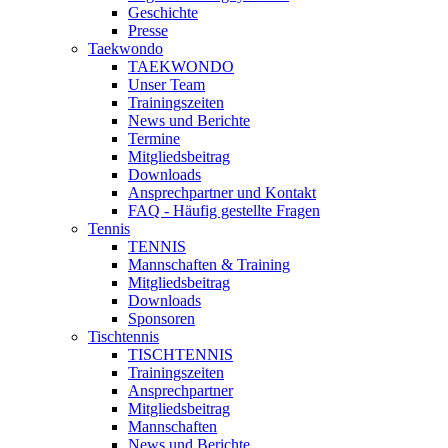
Geschichte
Presse
Taekwondo
TAEKWONDO
Unser Team
Trainingszeiten
News und Berichte
Termine
Mitgliedsbeitrag
Downloads
Ansprechpartner und Kontakt
FAQ - Häufig gestellte Fragen
Tennis
TENNIS
Mannschaften & Training
Mitgliedsbeitrag
Downloads
Sponsoren
Tischtennis
TISCHTENNIS
Trainingszeiten
Ansprechpartner
Mitgliedsbeitrag
Mannschaften
News und Berichte