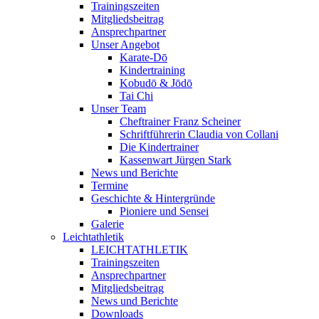
Trainingszeiten
Mitgliedsbeitrag
Ansprechpartner
Unser Angebot
Karate-Dō
Kindertraining
Kobudō & Jōdō
Tai Chi
Unser Team
Cheftrainer Franz Scheiner
Schriftführerin Claudia von Collani
Die Kindertrainer
Kassenwart Jürgen Stark
News und Berichte
Termine
Geschichte & Hintergründe
Pioniere und Sensei
Galerie
Leichtathletik
LEICHTATHLETIK
Trainingszeiten
Ansprechpartner
Mitgliedsbeitrag
News und Berichte
Downloads