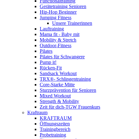
Functionaltraining
Gerätetraining Senioren
Hip-Hop Beginner
Jumping Fitness
Unsere Trainerinnen
Lauftraining
Mama fit - Baby mit
Mobility & Stretch
Outdoor-Fitness
Pilates
Pilates für Schwangere
Pump it!
Rücken-Fit
Sandsack Workout
TRX®- Schlingentraining
Core-Starke Mitte
Sturzprävention für Senioren
Mixed Workout
Strength & Mobility
Zeit für dich-TGW Frauenkurs
Kraftraum
KRAFTRAUM
Öffnungszeiten
Trainingbereich
Probetraining