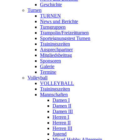
Geschichte
Turnen
TURNEN
News und Berichte
Turngruppen
Trampolin/Freizeitturnen
Sporteignungstest Turnen
Trainingszeiten
Ansprechpartner
Mitgliedsbeitrag
Sponsoren
Galerie
Termine
Volleyball
VOLLEYBALL
Trainingszeiten
Mannschaften
Damen I
Damen II
Damen III
Herren I
Herren II
Herren III
Jugend
Mixed-Hobby Allgemein