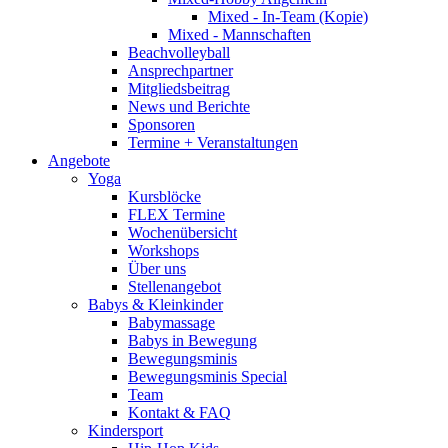
Mixed - In-Team (Kopie)
Mixed - Mannschaften
Beachvolleyball
Ansprechpartner
Mitgliedsbeitrag
News und Berichte
Sponsoren
Termine + Veranstaltungen
Angebote
Yoga
Kursblöcke
FLEX Termine
Wochenübersicht
Workshops
Über uns
Stellenangebot
Babys & Kleinkinder
Babymassage
Babys in Bewegung
Bewegungsminis
Bewegungsminis Special
Team
Kontakt & FAQ
Kindersport