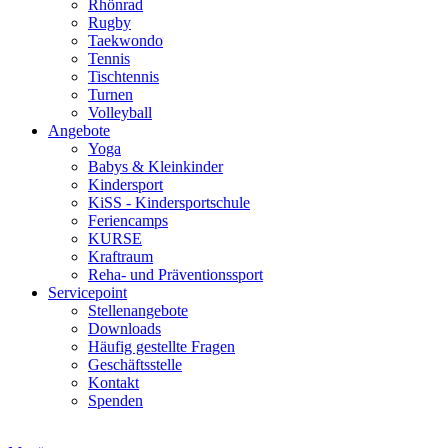
Rhönrad
Rugby
Taekwondo
Tennis
Tischtennis
Turnen
Volleyball
Angebote
Yoga
Babys & Kleinkinder
Kindersport
KiSS - Kindersportschule
Feriencamps
KURSE
Kraftraum
Reha- und Präventionssport
Servicepoint
Stellenangebote
Downloads
Häufig gestellte Fragen
Geschäftsstelle
Kontakt
Spenden