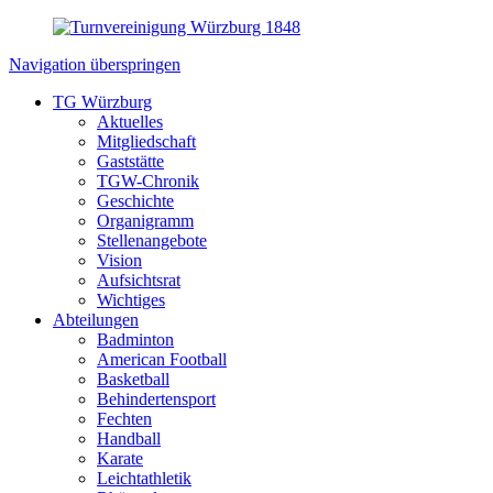
Navigation überspringen
TG Würzburg
Aktuelles
Mitgliedschaft
Gaststätte
TGW-Chronik
Geschichte
Organigramm
Stellenangebote
Vision
Aufsichtsrat
Wichtiges
Abteilungen
Badminton
American Football
Basketball
Behindertensport
Fechten
Handball
Karate
Leichtathletik