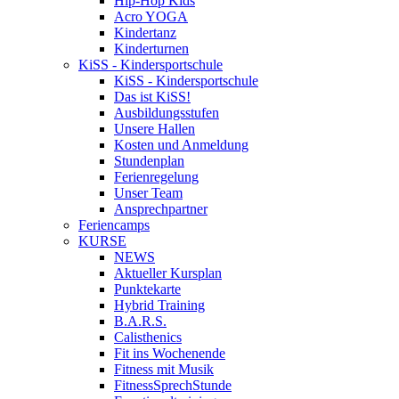
Hip-Hop Kids
Acro YOGA
Kindertanz
Kinderturnen
KiSS - Kindersportschule
KiSS - Kindersportschule
Das ist KiSS!
Ausbildungsstufen
Unsere Hallen
Kosten und Anmeldung
Stundenplan
Ferienregelung
Unser Team
Ansprechpartner
Feriencamps
KURSE
NEWS
Aktueller Kursplan
Punktekarte
Hybrid Training
B.A.R.S.
Calisthenics
Fit ins Wochenende
Fitness mit Musik
FitnessSprechStunde