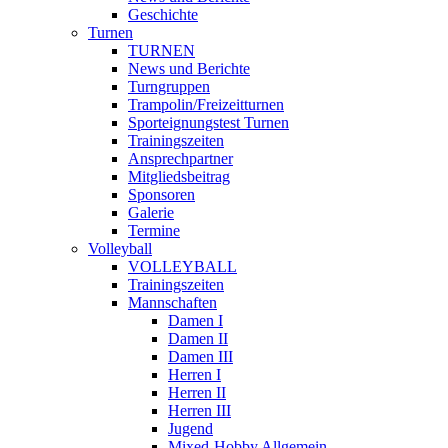
Geschichte
Turnen
TURNEN
News und Berichte
Turngruppen
Trampolin/Freizeitturnen
Sporteignungstest Turnen
Trainingszeiten
Ansprechpartner
Mitgliedsbeitrag
Sponsoren
Galerie
Termine
Volleyball
VOLLEYBALL
Trainingszeiten
Mannschaften
Damen I
Damen II
Damen III
Herren I
Herren II
Herren III
Jugend
Mixed-Hobby Allgemein