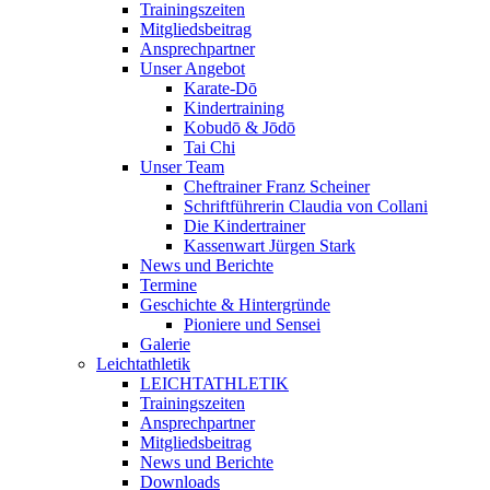
Trainingszeiten
Mitgliedsbeitrag
Ansprechpartner
Unser Angebot
Karate-Dō
Kindertraining
Kobudō & Jōdō
Tai Chi
Unser Team
Cheftrainer Franz Scheiner
Schriftführerin Claudia von Collani
Die Kindertrainer
Kassenwart Jürgen Stark
News und Berichte
Termine
Geschichte & Hintergründe
Pioniere und Sensei
Galerie
Leichtathletik
LEICHTATHLETIK
Trainingszeiten
Ansprechpartner
Mitgliedsbeitrag
News und Berichte
Downloads