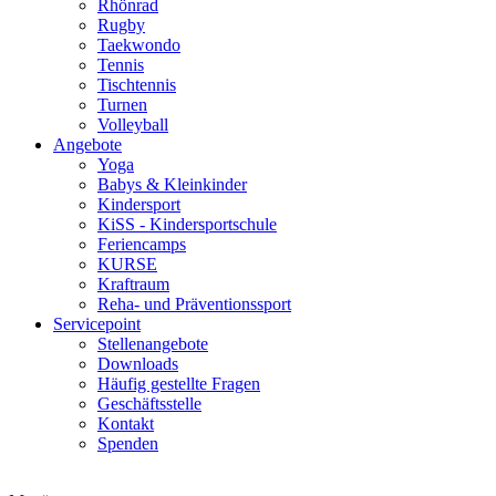
Rhönrad
Rugby
Taekwondo
Tennis
Tischtennis
Turnen
Volleyball
Angebote
Yoga
Babys & Kleinkinder
Kindersport
KiSS - Kindersportschule
Feriencamps
KURSE
Kraftraum
Reha- und Präventionssport
Servicepoint
Stellenangebote
Downloads
Häufig gestellte Fragen
Geschäftsstelle
Kontakt
Spenden