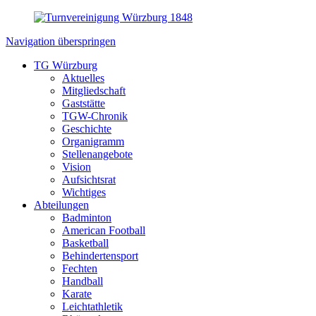
Navigation überspringen
TG Würzburg
Aktuelles
Mitgliedschaft
Gaststätte
TGW-Chronik
Geschichte
Organigramm
Stellenangebote
Vision
Aufsichtsrat
Wichtiges
Abteilungen
Badminton
American Football
Basketball
Behindertensport
Fechten
Handball
Karate
Leichtathletik