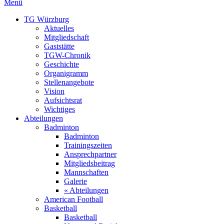
Menü
TG Würzburg
Aktuelles
Mitgliedschaft
Gaststätte
TGW-Chronik
Geschichte
Organigramm
Stellenangebote
Vision
Aufsichtsrat
Wichtiges
Abteilungen
Badminton
Badminton
Trainingszeiten
Ansprechpartner
Mitgliedsbeitrag
Mannschaften
Galerie
« Abteilungen
American Football
Basketball
Basketball