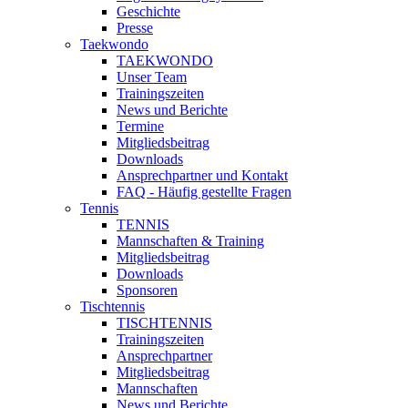
Geschichte
Presse
Taekwondo
TAEKWONDO
Unser Team
Trainingszeiten
News und Berichte
Termine
Mitgliedsbeitrag
Downloads
Ansprechpartner und Kontakt
FAQ - Häufig gestellte Fragen
Tennis
TENNIS
Mannschaften & Training
Mitgliedsbeitrag
Downloads
Sponsoren
Tischtennis
TISCHTENNIS
Trainingszeiten
Ansprechpartner
Mitgliedsbeitrag
Mannschaften
News und Berichte