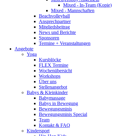
Mixed - In-Team (Kopie)
Mixed - Mannschaften
Beachvolleyball
Ansprechpartner
Mitgliedsbeitrag
News und Berichte
Sponsoren
Termine + Veranstaltungen
Angebote
Yoga
Kursblöcke
FLEX Termine
Wochenübersicht
Workshops
Über uns
Stellenangebot
Babys & Kleinkinder
Babymassage
Babys in Bewegung
Bewegungsminis
Bewegungsminis Special
Team
Kontakt & FAQ
Kindersport