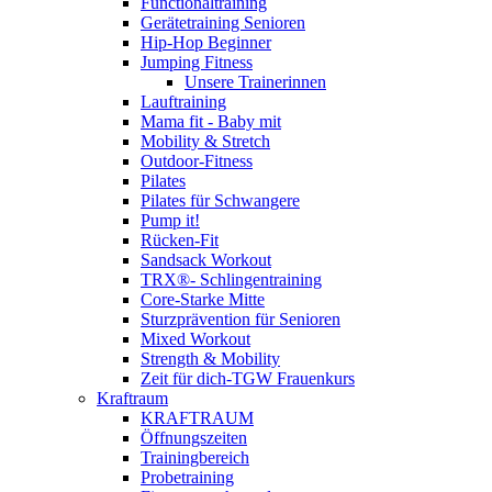
Functionaltraining
Gerätetraining Senioren
Hip-Hop Beginner
Jumping Fitness
Unsere Trainerinnen
Lauftraining
Mama fit - Baby mit
Mobility & Stretch
Outdoor-Fitness
Pilates
Pilates für Schwangere
Pump it!
Rücken-Fit
Sandsack Workout
TRX®- Schlingentraining
Core-Starke Mitte
Sturzprävention für Senioren
Mixed Workout
Strength & Mobility
Zeit für dich-TGW Frauenkurs
Kraftraum
KRAFTRAUM
Öffnungszeiten
Trainingbereich
Probetraining