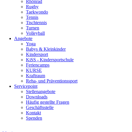
Rhönrad
Rugby
Taekwondo
Tennis
Tischtennis
Turnen
Volleyball
Angebote
Yoga
Babys & Kleinkinder
Kindersport
KiSS - Kindersportschule
Feriencamps
KURSE
Kraftraum
Reha- und Präventionssport
Servicepoint
Stellenangebote
Downloads
Häufig gestellte Fragen
Geschäftsstelle
Kontakt
Spenden