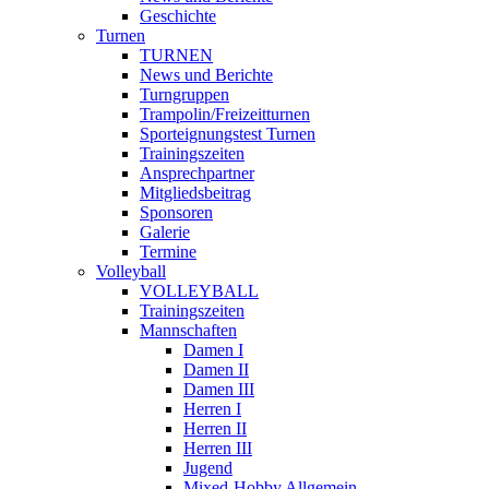
Geschichte
Turnen
TURNEN
News und Berichte
Turngruppen
Trampolin/Freizeitturnen
Sporteignungstest Turnen
Trainingszeiten
Ansprechpartner
Mitgliedsbeitrag
Sponsoren
Galerie
Termine
Volleyball
VOLLEYBALL
Trainingszeiten
Mannschaften
Damen I
Damen II
Damen III
Herren I
Herren II
Herren III
Jugend
Mixed-Hobby Allgemein