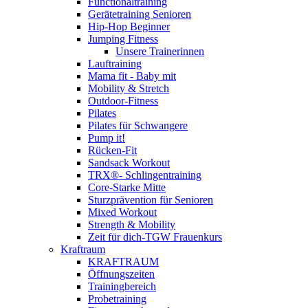
Functionaltraining
Gerätetraining Senioren
Hip-Hop Beginner
Jumping Fitness
Unsere Trainerinnen
Lauftraining
Mama fit - Baby mit
Mobility & Stretch
Outdoor-Fitness
Pilates
Pilates für Schwangere
Pump it!
Rücken-Fit
Sandsack Workout
TRX®- Schlingentraining
Core-Starke Mitte
Sturzprävention für Senioren
Mixed Workout
Strength & Mobility
Zeit für dich-TGW Frauenkurs
Kraftraum
KRAFTRAUM
Öffnungszeiten
Trainingbereich
Probetraining