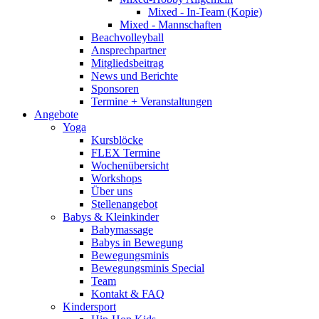
Mixed - In-Team (Kopie)
Mixed - Mannschaften
Beachvolleyball
Ansprechpartner
Mitgliedsbeitrag
News und Berichte
Sponsoren
Termine + Veranstaltungen
Angebote
Yoga
Kursblöcke
FLEX Termine
Wochenübersicht
Workshops
Über uns
Stellenangebot
Babys & Kleinkinder
Babymassage
Babys in Bewegung
Bewegungsminis
Bewegungsminis Special
Team
Kontakt & FAQ
Kindersport