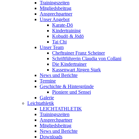
Trainingszeiten
Mitgliedsbeitrag
Ansprechpartner
Unser Angebot
Karate-Dō
Kindertraining
Kobudō & Jōdō
Tai Chi
Unser Team
Cheftrainer Franz Scheiner
Schriftführerin Claudia von Collani
Die Kindertrainer
Kassenwart Jürgen Stark
News und Berichte
Termine
Geschichte & Hintergründe
Pioniere und Sensei
Galerie
Leichtathletik
LEICHTATHLETIK
Trainingszeiten
Ansprechpartner
Mitgliedsbeitrag
News und Berichte
Downloads