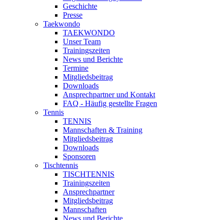
Geschichte
Presse
Taekwondo
TAEKWONDO
Unser Team
Trainingszeiten
News und Berichte
Termine
Mitgliedsbeitrag
Downloads
Ansprechpartner und Kontakt
FAQ - Häufig gestellte Fragen
Tennis
TENNIS
Mannschaften & Training
Mitgliedsbeitrag
Downloads
Sponsoren
Tischtennis
TISCHTENNIS
Trainingszeiten
Ansprechpartner
Mitgliedsbeitrag
Mannschaften
News und Berichte