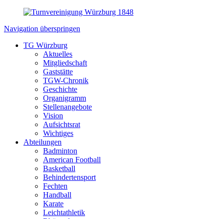
Navigation überspringen
TG Würzburg
Aktuelles
Mitgliedschaft
Gaststätte
TGW-Chronik
Geschichte
Organigramm
Stellenangebote
Vision
Aufsichtsrat
Wichtiges
Abteilungen
Badminton
American Football
Basketball
Behindertensport
Fechten
Handball
Karate
Leichtathletik