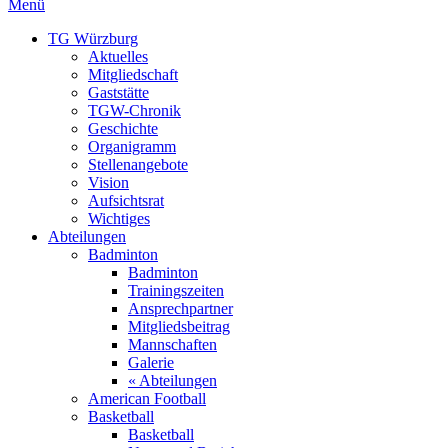
Menü
TG Würzburg
Aktuelles
Mitgliedschaft
Gaststätte
TGW-Chronik
Geschichte
Organigramm
Stellenangebote
Vision
Aufsichtsrat
Wichtiges
Abteilungen
Badminton
Badminton
Trainingszeiten
Ansprechpartner
Mitgliedsbeitrag
Mannschaften
Galerie
« Abteilungen
American Football
Basketball
Basketball