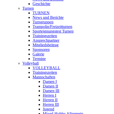
Geschichte
Turnen
TURNEN
News und Berichte
Turngruppen
Trampolin/Freizeitturnen
Sporteignungstest Turnen
Trainingszeiten
Ansprechpartner
Mitgliedsbeitrag
Sponsoren
Galerie
Termine
Volleyball
VOLLEYBALL
Trainingszeiten
Mannschaften
Damen I
Damen II
Damen III
Herren I
Herren II
Herren III
Jugend
Mixed-Hobby Allgemein