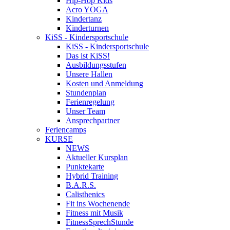
Hip-Hop Kids
Acro YOGA
Kindertanz
Kinderturnen
KiSS - Kindersportschule
KiSS - Kindersportschule
Das ist KiSS!
Ausbildungsstufen
Unsere Hallen
Kosten und Anmeldung
Stundenplan
Ferienregelung
Unser Team
Ansprechpartner
Feriencamps
KURSE
NEWS
Aktueller Kursplan
Punktekarte
Hybrid Training
B.A.R.S.
Calisthenics
Fit ins Wochenende
Fitness mit Musik
FitnessSprechStunde