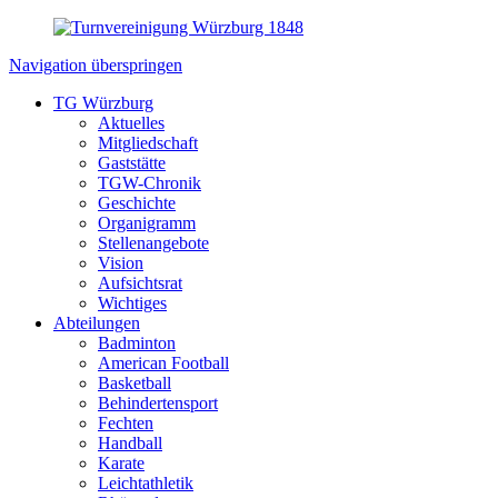
Navigation überspringen
TG Würzburg
Aktuelles
Mitgliedschaft
Gaststätte
TGW-Chronik
Geschichte
Organigramm
Stellenangebote
Vision
Aufsichtsrat
Wichtiges
Abteilungen
Badminton
American Football
Basketball
Behindertensport
Fechten
Handball
Karate
Leichtathletik