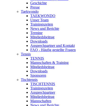
Geschichte
Presse
Taekwondo
TAEKWONDO
Unser Team
Trainingszeiten
News und Berichte
Termine
Mitgliedsbeitrag
Downloads
Ansprechpartner und Kontakt
FAQ - Häufig gestellte Fragen
Tennis
TENNIS
Mannschaften & Training
Mitgliedsbeitrag
Downloads
Sponsoren
Tischtennis
TISCHTENNIS
Trainingszeiten
Ansprechpartner
Mitgliedsbeitrag
Mannschaften
News und Berichte