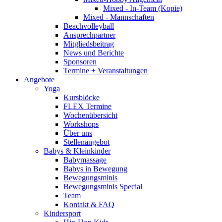
Mixed - In-Team (Kopie)
Mixed - Mannschaften
Beachvolleyball
Ansprechpartner
Mitgliedsbeitrag
News und Berichte
Sponsoren
Termine + Veranstaltungen
Angebote
Yoga
Kursblöcke
FLEX Termine
Wochenübersicht
Workshops
Über uns
Stellenangebot
Babys & Kleinkinder
Babymassage
Babys in Bewegung
Bewegungsminis
Bewegungsminis Special
Team
Kontakt & FAQ
Kindersport