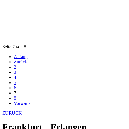
Seite 7 von 8
Anfang
Zurück
2
3
4
5
6
7
8
Vorwärts
ZURÜCK
Frankfurt - Erlangen