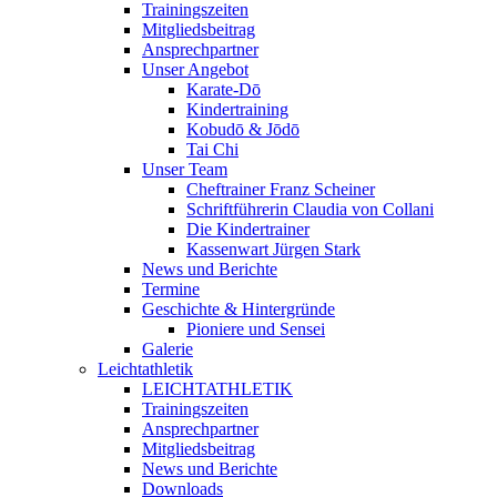
Trainingszeiten
Mitgliedsbeitrag
Ansprechpartner
Unser Angebot
Karate-Dō
Kindertraining
Kobudō & Jōdō
Tai Chi
Unser Team
Cheftrainer Franz Scheiner
Schriftführerin Claudia von Collani
Die Kindertrainer
Kassenwart Jürgen Stark
News und Berichte
Termine
Geschichte & Hintergründe
Pioniere und Sensei
Galerie
Leichtathletik
LEICHTATHLETIK
Trainingszeiten
Ansprechpartner
Mitgliedsbeitrag
News und Berichte
Downloads