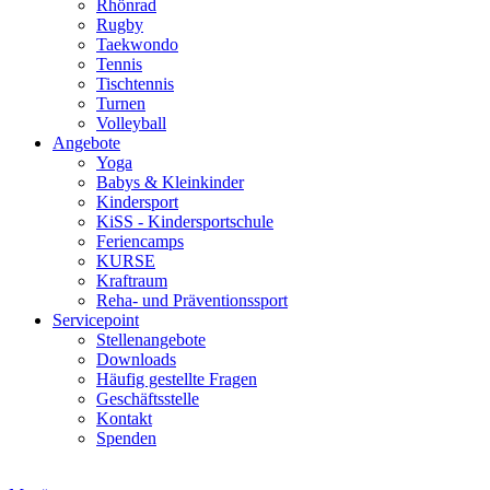
Rhönrad
Rugby
Taekwondo
Tennis
Tischtennis
Turnen
Volleyball
Angebote
Yoga
Babys & Kleinkinder
Kindersport
KiSS - Kindersportschule
Feriencamps
KURSE
Kraftraum
Reha- und Präventionssport
Servicepoint
Stellenangebote
Downloads
Häufig gestellte Fragen
Geschäftsstelle
Kontakt
Spenden