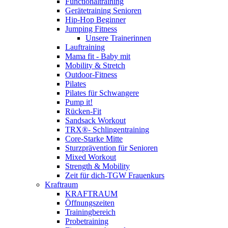
Functionaltraining
Gerätetraining Senioren
Hip-Hop Beginner
Jumping Fitness
Unsere Trainerinnen
Lauftraining
Mama fit - Baby mit
Mobility & Stretch
Outdoor-Fitness
Pilates
Pilates für Schwangere
Pump it!
Rücken-Fit
Sandsack Workout
TRX®- Schlingentraining
Core-Starke Mitte
Sturzprävention für Senioren
Mixed Workout
Strength & Mobility
Zeit für dich-TGW Frauenkurs
Kraftraum
KRAFTRAUM
Öffnungszeiten
Trainingbereich
Probetraining