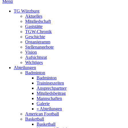
Menü
TG Würzburg
Aktuelles
Mitgliedschaft
Gaststätte
TGW-Chronik
Geschichte
Organigramm
Stellenangebote
Vision
Aufsichtsrat
Wichtiges
Abteilungen
Badminton
Badminton
Trainingszeiten
Ansprechpartner
Mitgliedsbeitrag
Mannschaften
Galerie
« Abteilungen
American Football
Basketball
Basketball