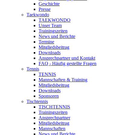
Geschichte
Presse
Taekwondo
TAEKWONDO
Unser Team
Trainingszeiten
News und Berichte
Termine
Mitgliedsbeitrag
Downloads
Ansprechpartner und Kontakt
FAQ - Häufig gestellte Fragen
Tennis
TENNIS
Mannschaften & Training
Mitgliedsbeitrag
Downloads
Sponsoren
Tischtennis
TISCHTENNIS
Trainingszeiten
Ansprechpartner
Mitgliedsbeitrag
Mannschaften
News und Berichte