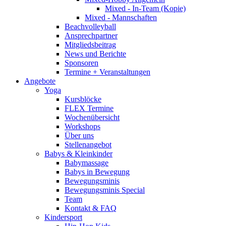
Mixed - In-Team (Kopie)
Mixed - Mannschaften
Beachvolleyball
Ansprechpartner
Mitgliedsbeitrag
News und Berichte
Sponsoren
Termine + Veranstaltungen
Angebote
Yoga
Kursblöcke
FLEX Termine
Wochenübersicht
Workshops
Über uns
Stellenangebot
Babys & Kleinkinder
Babymassage
Babys in Bewegung
Bewegungsminis
Bewegungsminis Special
Team
Kontakt & FAQ
Kindersport