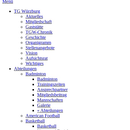
Menü
TG Würzburg
Aktuelles
Mitgliedschaft
Gaststätte
TGW-Chronik
Geschichte
Organigramm
Stellenangebote
Vision
Aufsichtsrat
Wichtiges
Abteilungen
Badminton
Badminton
Trainingszeiten
Ansprechpartner
Mitgliedsbeitrag
Mannschaften
Galerie
« Abteilungen
American Football
Basketball
Basketball