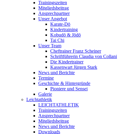
Trainingszeiten
Mitgliedsbeitrag
Ansprechpartner
Unser Angebot
Karate-Dō
Kindertraining
Kobudō & Jōdō
Tai Chi
Unser Team
Cheftrainer Franz Scheiner
Schriftführerin Claudia von Collani
Die Kindertrainer
Kassenwart Jürgen Stark
News und Berichte
Termine
Geschichte & Hintergründe
Pioniere und Sensei
Galerie
Leichtathletik
LEICHTATHLETIK
Trainingszeiten
Ansprechpartner
Mitgliedsbeitrag
News und Berichte
Downloads