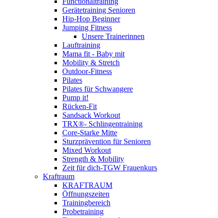
Functionaltraining
Gerätetraining Senioren
Hip-Hop Beginner
Jumping Fitness
Unsere Trainerinnen
Lauftraining
Mama fit - Baby mit
Mobility & Stretch
Outdoor-Fitness
Pilates
Pilates für Schwangere
Pump it!
Rücken-Fit
Sandsack Workout
TRX®- Schlingentraining
Core-Starke Mitte
Sturzprävention für Senioren
Mixed Workout
Strength & Mobility
Zeit für dich-TGW Frauenkurs
Kraftraum
KRAFTRAUM
Öffnungszeiten
Trainingbereich
Probetraining