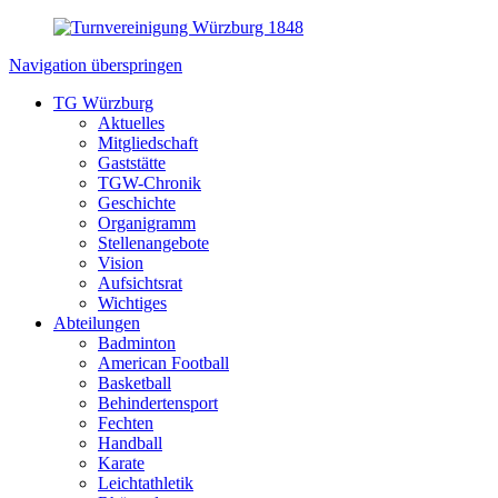
Navigation überspringen
TG Würzburg
Aktuelles
Mitgliedschaft
Gaststätte
TGW-Chronik
Geschichte
Organigramm
Stellenangebote
Vision
Aufsichtsrat
Wichtiges
Abteilungen
Badminton
American Football
Basketball
Behindertensport
Fechten
Handball
Karate
Leichtathletik