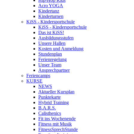
Hip-Hop Kids
Acro YOGA
Kindertanz
Kinderturnen
KiSS - Kindersportschule
KiSS - Kindersportschule
Das ist KiSS!
Ausbildungsstufen
Unsere Hallen
Kosten und Anmeldung
Stundenplan
Ferienregelung
Unser Team
Ansprechpartner
Feriencamps
KURSE
NEWS
Aktueller Kursplan
Punktekarte
Hybrid Training
B.A.R.S.
Calisthenics
Fit ins Wochenende
Fitness mit Musik
FitnessSprechStunde