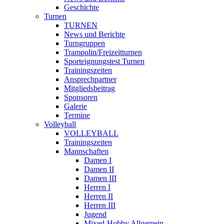
Geschichte
Turnen
TURNEN
News und Berichte
Turngruppen
Trampolin/Freizeitturnen
Sporteignungstest Turnen
Trainingszeiten
Ansprechpartner
Mitgliedsbeitrag
Sponsoren
Galerie
Termine
Volleyball
VOLLEYBALL
Trainingszeiten
Mannschaften
Damen I
Damen II
Damen III
Herren I
Herren II
Herren III
Jugend
Mixed-Hobby Allgemein