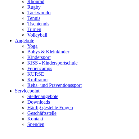
Rhönrad
Rugby
Taekwondo
Tennis
Tischtennis
Turnen
Volleyball
Angebote
Yoga
Babys & Kleinkinder
Kindersport
KiSS - Kindersportschule
Feriencamps
KURSE
Kraftraum
Reha- und Präventionssport
Servicepoint
Stellenangebote
Downloads
Häufig gestellte Fragen
Geschäftsstelle
Kontakt
Spenden