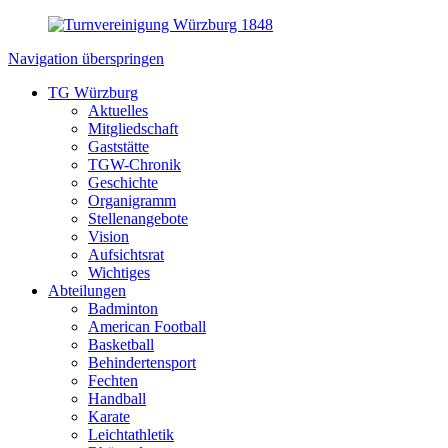
Navigation überspringen
TG Würzburg
Aktuelles
Mitgliedschaft
Gaststätte
TGW-Chronik
Geschichte
Organigramm
Stellenangebote
Vision
Aufsichtsrat
Wichtiges
Abteilungen
Badminton
American Football
Basketball
Behindertensport
Fechten
Handball
Karate
Leichtathletik