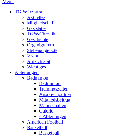
Menü
TG Würzburg
Aktuelles
Mitgliedschaft
Gaststätte
TGW-Chronik
Geschichte
Organigramm
Stellenangebote
Vision
Aufsichtsrat
Wichtiges
Abteilungen
Badminton
Badminton
Trainingszeiten
Ansprechpartner
Mitgliedsbeitrag
Mannschaften
Galerie
« Abteilungen
American Football
Basketball
Basketball