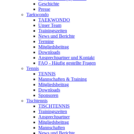
Geschichte
Presse
Taekwondo
TAEKWONDO
Unser Team
Trainingszeiten
News und Berichte
Termine
Mitgliedsbeitrag
Downloads
Ansprechpartner und Kontakt
FAQ - Häufig gestellte Fragen
Tennis
TENNIS
Mannschaften & Training
Mitgliedsbeitrag
Downloads
Sponsoren
Tischtennis
TISCHTENNIS
Trainingszeiten
Ansprechpartner
Mitgliedsbeitrag
Mannschaften
News und Berichte