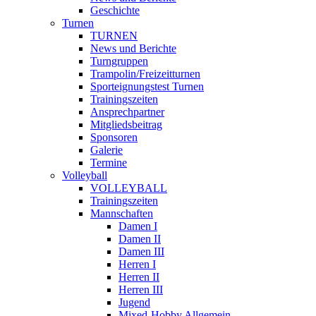
Geschichte
Turnen
TURNEN
News und Berichte
Turngruppen
Trampolin/Freizeitturnen
Sporteignungstest Turnen
Trainingszeiten
Ansprechpartner
Mitgliedsbeitrag
Sponsoren
Galerie
Termine
Volleyball
VOLLEYBALL
Trainingszeiten
Mannschaften
Damen I
Damen II
Damen III
Herren I
Herren II
Herren III
Jugend
Mixed-Hobby Allgemein