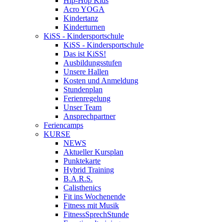
Hip-Hop Kids
Acro YOGA
Kindertanz
Kinderturnen
KiSS - Kindersportschule
KiSS - Kindersportschule
Das ist KiSS!
Ausbildungsstufen
Unsere Hallen
Kosten und Anmeldung
Stundenplan
Ferienregelung
Unser Team
Ansprechpartner
Feriencamps
KURSE
NEWS
Aktueller Kursplan
Punktekarte
Hybrid Training
B.A.R.S.
Calisthenics
Fit ins Wochenende
Fitness mit Musik
FitnessSprechStunde