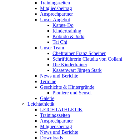
Trainingszeiten
Mitgliedsbeitrag
Ansprechpartner
Unser Angebot
Karate-Dō
Kindertraining
Kobudō & Jōdō
Tai Chi
Unser Team
Cheftrainer Franz Scheiner
Schriftführerin Claudia von Collani
Die Kindertrainer
Kassenwart Jürgen Stark
News und Berichte
Termine
Geschichte & Hintergründe
Pioniere und Sensei
Galerie
Leichtathletik
LEICHTATHLETIK
Trainingszeiten
Ansprechpartner
Mitgliedsbeitrag
News und Berichte
Downloads