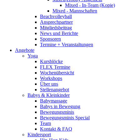
Mixed - In-Team (Kopie)
Mixed - Mannschaften
Beachvolleyball
Ansprechpartner
Mitgliedsbeitrag
News und Berichte
Sponsoren
Termine + Veranstaltungen
Angebote
Yoga
Kursblöcke
FLEX Termine
Wochenübersicht
Workshops
Über uns
Stellenangebot
Babys & Kleinkinder
Babymassage
Babys in Bewegung
Bewegungsminis
Bewegungsminis Special
Team
Kontakt & FAQ
Kindersport