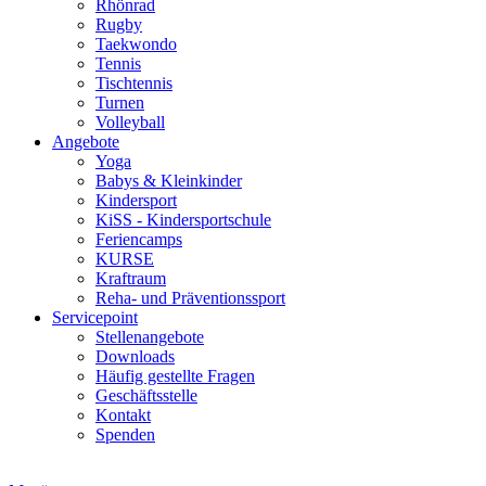
Rhönrad
Rugby
Taekwondo
Tennis
Tischtennis
Turnen
Volleyball
Angebote
Yoga
Babys & Kleinkinder
Kindersport
KiSS - Kindersportschule
Feriencamps
KURSE
Kraftraum
Reha- und Präventionssport
Servicepoint
Stellenangebote
Downloads
Häufig gestellte Fragen
Geschäftsstelle
Kontakt
Spenden