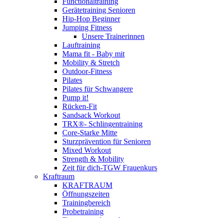
Functionaltraining
Gerätetraining Senioren
Hip-Hop Beginner
Jumping Fitness
Unsere Trainerinnen
Lauftraining
Mama fit - Baby mit
Mobility & Stretch
Outdoor-Fitness
Pilates
Pilates für Schwangere
Pump it!
Rücken-Fit
Sandsack Workout
TRX®- Schlingentraining
Core-Starke Mitte
Sturzprävention für Senioren
Mixed Workout
Strength & Mobility
Zeit für dich-TGW Frauenkurs
Kraftraum
KRAFTRAUM
Öffnungszeiten
Trainingbereich
Probetraining