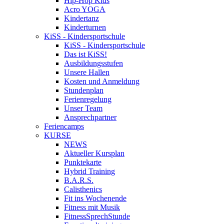
Hip-Hop Kids
Acro YOGA
Kindertanz
Kinderturnen
KiSS - Kindersportschule
KiSS - Kindersportschule
Das ist KiSS!
Ausbildungsstufen
Unsere Hallen
Kosten und Anmeldung
Stundenplan
Ferienregelung
Unser Team
Ansprechpartner
Feriencamps
KURSE
NEWS
Aktueller Kursplan
Punktekarte
Hybrid Training
B.A.R.S.
Calisthenics
Fit ins Wochenende
Fitness mit Musik
FitnessSprechStunde