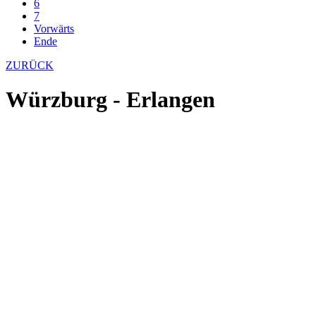
6
7
Vorwärts
Ende
ZURÜCK
Würzburg - Erlangen