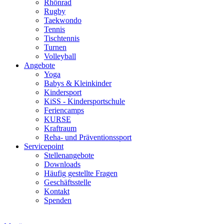
Rhönrad
Rugby
Taekwondo
Tennis
Tischtennis
Turnen
Volleyball
Angebote
Yoga
Babys & Kleinkinder
Kindersport
KiSS - Kindersportschule
Feriencamps
KURSE
Kraftraum
Reha- und Präventionssport
Servicepoint
Stellenangebote
Downloads
Häufig gestellte Fragen
Geschäftsstelle
Kontakt
Spenden