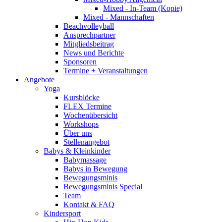
Mixed - In-Team (Kopie)
Mixed - Mannschaften
Beachvolleyball
Ansprechpartner
Mitgliedsbeitrag
News und Berichte
Sponsoren
Termine + Veranstaltungen
Angebote
Yoga
Kursblöcke
FLEX Termine
Wochenübersicht
Workshops
Über uns
Stellenangebot
Babys & Kleinkinder
Babymassage
Babys in Bewegung
Bewegungsminis
Bewegungsminis Special
Team
Kontakt & FAQ
Kindersport