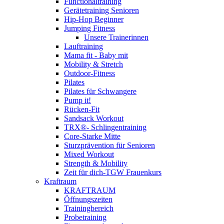
Functionaltraining
Gerätetraining Senioren
Hip-Hop Beginner
Jumping Fitness
Unsere Trainerinnen
Lauftraining
Mama fit - Baby mit
Mobility & Stretch
Outdoor-Fitness
Pilates
Pilates für Schwangere
Pump it!
Rücken-Fit
Sandsack Workout
TRX®- Schlingentraining
Core-Starke Mitte
Sturzprävention für Senioren
Mixed Workout
Strength & Mobility
Zeit für dich-TGW Frauenkurs
Kraftraum
KRAFTRAUM
Öffnungszeiten
Trainingbereich
Probetraining