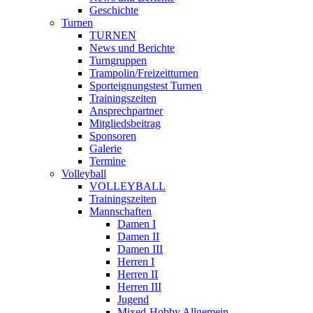
Geschichte
Turnen
TURNEN
News und Berichte
Turngruppen
Trampolin/Freizeitturnen
Sporteignungstest Turnen
Trainingszeiten
Ansprechpartner
Mitgliedsbeitrag
Sponsoren
Galerie
Termine
Volleyball
VOLLEYBALL
Trainingszeiten
Mannschaften
Damen I
Damen II
Damen III
Herren I
Herren II
Herren III
Jugend
Mixed-Hobby Allgemein