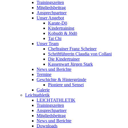
Trainingszeiten
Mitgliedsbeitrag
Ansprechpartner
Unser Angebot
Karate-Dō
Kindertraining
Kobudō & Jōdō
Tai Chi
Unser Team
Cheftrainer Franz Scheiner
Schriftführerin Claudia von Collani
Die Kindertrainer
Kassenwart Jürgen Stark
News und Berichte
Termine
Geschichte & Hintergründe
Pioniere und Sensei
Galerie
Leichtathletik
LEICHTATHLETIK
Trainingszeiten
Ansprechpartner
Mitgliedsbeitrag
News und Berichte
Downloads