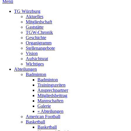
Menü
TG Würzburg
Aktuelles
Mitgliedschaft
Gaststätte
TGW-Chronik
Geschichte
Organigramm
Stellenangebote
Vision
Aufsichtsrat
Wichtiges
Abteilungen
Badminton
Badminton
Trainingszeiten
Ansprechpartner
Mitgliedsbeitrag
Mannschaften
Galerie
« Abteilungen
American Football
Basketball
Basketball