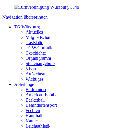
Navigation überspringen
TG Würzburg
Aktuelles
Mitgliedschaft
Gaststätte
TGW-Chronik
Geschichte
Organigramm
Stellenangebote
Vision
Aufsichtsrat
Wichtiges
Abteilungen
Badminton
American Football
Basketball
Behindertensport
Fechten
Handball
Karate
Leichtathletik