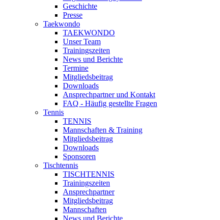
Geschichte
Presse
Taekwondo
TAEKWONDO
Unser Team
Trainingszeiten
News und Berichte
Termine
Mitgliedsbeitrag
Downloads
Ansprechpartner und Kontakt
FAQ - Häufig gestellte Fragen
Tennis
TENNIS
Mannschaften & Training
Mitgliedsbeitrag
Downloads
Sponsoren
Tischtennis
TISCHTENNIS
Trainingszeiten
Ansprechpartner
Mitgliedsbeitrag
Mannschaften
News und Berichte