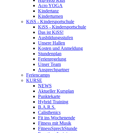
Hip-Hop Kids
Acro YOGA
Kindertanz
Kinderturnen
KiSS - Kindersportschule
KiSS - Kindersportschule
Das ist KiSS!
Ausbildungsstufen
Unsere Hallen
Kosten und Anmeldung
Stundenplan
Ferienregelung
Unser Team
Ansprechpartner
Feriencamps
KURSE
NEWS
Aktueller Kursplan
Punktekarte
Hybrid Training
B.A.R.S.
Calisthenics
Fit ins Wochenende
Fitness mit Musik
FitnessSprechStunde