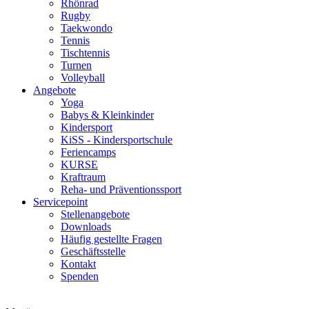
Rhönrad
Rugby
Taekwondo
Tennis
Tischtennis
Turnen
Volleyball
Angebote
Yoga
Babys & Kleinkinder
Kindersport
KiSS - Kindersportschule
Feriencamps
KURSE
Kraftraum
Reha- und Präventionssport
Servicepoint
Stellenangebote
Downloads
Häufig gestellte Fragen
Geschäftsstelle
Kontakt
Spenden