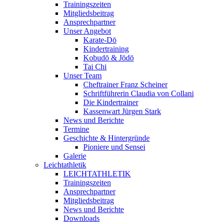
Trainingszeiten
Mitgliedsbeitrag
Ansprechpartner
Unser Angebot
Karate-Dō
Kindertraining
Kobudō & Jōdō
Tai Chi
Unser Team
Cheftrainer Franz Scheiner
Schriftführerin Claudia von Collani
Die Kindertrainer
Kassenwart Jürgen Stark
News und Berichte
Termine
Geschichte & Hintergründe
Pioniere und Sensei
Galerie
Leichtathletik
LEICHTATHLETIK
Trainingszeiten
Ansprechpartner
Mitgliedsbeitrag
News und Berichte
Downloads