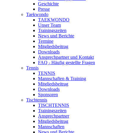
Geschichte
Presse
Taekwondo
TAEKWONDO
Unser Team
Trainingszeiten
News und Berichte
Termine
Mitgliedsbeitrag
Downloads
Ansprechpartner und Kontakt
FAQ - Häufig gestellte Fragen
Tennis
TENNIS
Mannschaften & Training
Mitgliedsbeitrag
Downloads
Sponsoren
Tischtennis
TISCHTENNIS
Trainingszeiten
Ansprechpartner
Mitgliedsbeitrag
Mannschaften
News und Berichte