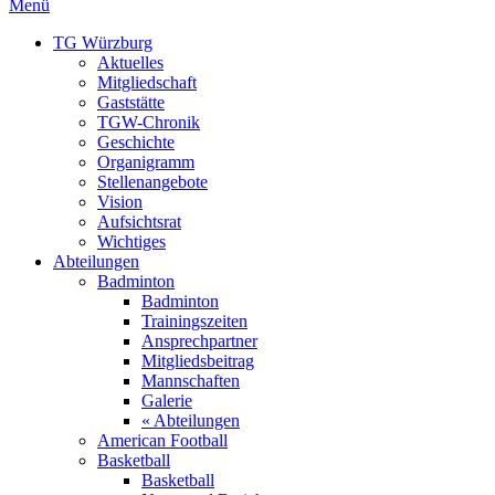
Menü
TG Würzburg
Aktuelles
Mitgliedschaft
Gaststätte
TGW-Chronik
Geschichte
Organigramm
Stellenangebote
Vision
Aufsichtsrat
Wichtiges
Abteilungen
Badminton
Badminton
Trainingszeiten
Ansprechpartner
Mitgliedsbeitrag
Mannschaften
Galerie
« Abteilungen
American Football
Basketball
Basketball