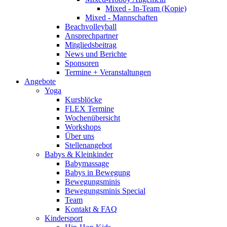
Mixed - In-Team (Kopie)
Mixed - Mannschaften
Beachvolleyball
Ansprechpartner
Mitgliedsbeitrag
News und Berichte
Sponsoren
Termine + Veranstaltungen
Angebote
Yoga
Kursblöcke
FLEX Termine
Wochenübersicht
Workshops
Über uns
Stellenangebot
Babys & Kleinkinder
Babymassage
Babys in Bewegung
Bewegungsminis
Bewegungsminis Special
Team
Kontakt & FAQ
Kindersport