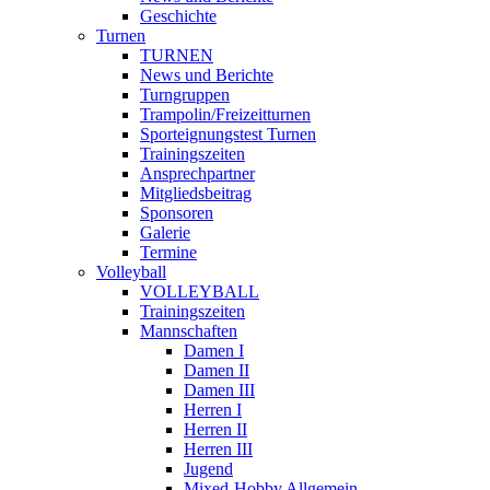
Geschichte
Turnen
TURNEN
News und Berichte
Turngruppen
Trampolin/Freizeitturnen
Sporteignungstest Turnen
Trainingszeiten
Ansprechpartner
Mitgliedsbeitrag
Sponsoren
Galerie
Termine
Volleyball
VOLLEYBALL
Trainingszeiten
Mannschaften
Damen I
Damen II
Damen III
Herren I
Herren II
Herren III
Jugend
Mixed-Hobby Allgemein