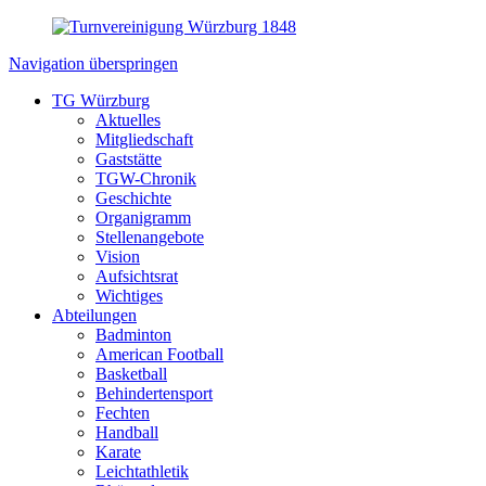
Navigation überspringen
TG Würzburg
Aktuelles
Mitgliedschaft
Gaststätte
TGW-Chronik
Geschichte
Organigramm
Stellenangebote
Vision
Aufsichtsrat
Wichtiges
Abteilungen
Badminton
American Football
Basketball
Behindertensport
Fechten
Handball
Karate
Leichtathletik