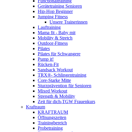
Functionaltraining
Gerätetraining Senioren
Hip-Hop Beginner
Jumping Fitness
Unsere Trainerinnen
Lauftraining
Mama fit - Baby mit
Mobility & Stretch
Outdoor-Fitness
Pilates
Pilates für Schwangere
Pump it!
Rücken-Fit
Sandsack Workout
TRX®- Schlingentraining
Core-Starke Mitte
Sturzprävention für Senioren
Mixed Workout
Strength & Mobility
Zeit für dich-TGW Frauenkurs
Kraftraum
KRAFTRAUM
Öffnungszeiten
Trainingbereich
Probetraining