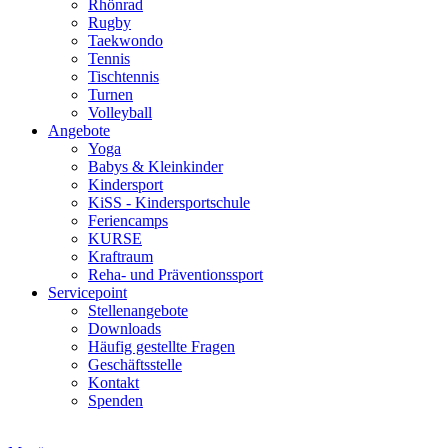
Rhönrad
Rugby
Taekwondo
Tennis
Tischtennis
Turnen
Volleyball
Angebote
Yoga
Babys & Kleinkinder
Kindersport
KiSS - Kindersportschule
Feriencamps
KURSE
Kraftraum
Reha- und Präventionssport
Servicepoint
Stellenangebote
Downloads
Häufig gestellte Fragen
Geschäftsstelle
Kontakt
Spenden