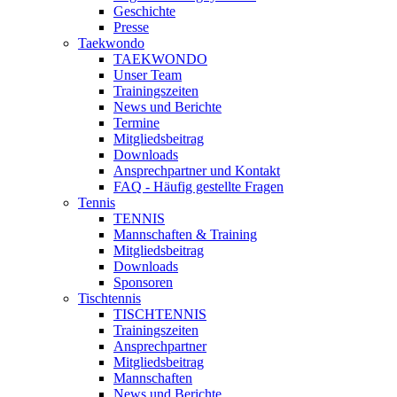
Geschichte
Presse
Taekwondo
TAEKWONDO
Unser Team
Trainingszeiten
News und Berichte
Termine
Mitgliedsbeitrag
Downloads
Ansprechpartner und Kontakt
FAQ - Häufig gestellte Fragen
Tennis
TENNIS
Mannschaften & Training
Mitgliedsbeitrag
Downloads
Sponsoren
Tischtennis
TISCHTENNIS
Trainingszeiten
Ansprechpartner
Mitgliedsbeitrag
Mannschaften
News und Berichte