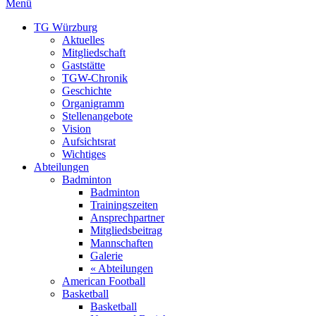
Menü
TG Würzburg
Aktuelles
Mitgliedschaft
Gaststätte
TGW-Chronik
Geschichte
Organigramm
Stellenangebote
Vision
Aufsichtsrat
Wichtiges
Abteilungen
Badminton
Badminton
Trainingszeiten
Ansprechpartner
Mitgliedsbeitrag
Mannschaften
Galerie
« Abteilungen
American Football
Basketball
Basketball