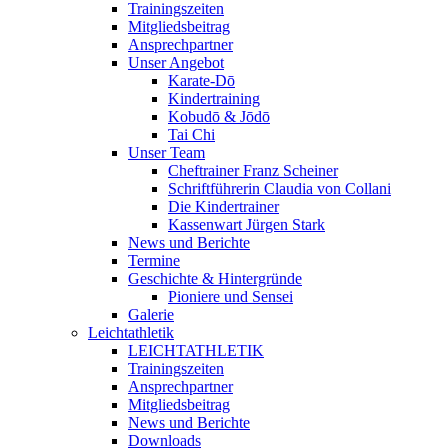
Trainingszeiten
Mitgliedsbeitrag
Ansprechpartner
Unser Angebot
Karate-Dō
Kindertraining
Kobudō & Jōdō
Tai Chi
Unser Team
Cheftrainer Franz Scheiner
Schriftführerin Claudia von Collani
Die Kindertrainer
Kassenwart Jürgen Stark
News und Berichte
Termine
Geschichte & Hintergründe
Pioniere und Sensei
Galerie
Leichtathletik
LEICHTATHLETIK
Trainingszeiten
Ansprechpartner
Mitgliedsbeitrag
News und Berichte
Downloads