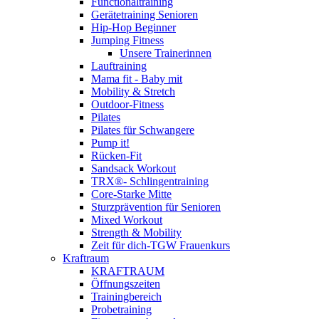
Functionaltraining
Gerätetraining Senioren
Hip-Hop Beginner
Jumping Fitness
Unsere Trainerinnen
Lauftraining
Mama fit - Baby mit
Mobility & Stretch
Outdoor-Fitness
Pilates
Pilates für Schwangere
Pump it!
Rücken-Fit
Sandsack Workout
TRX®- Schlingentraining
Core-Starke Mitte
Sturzprävention für Senioren
Mixed Workout
Strength & Mobility
Zeit für dich-TGW Frauenkurs
Kraftraum
KRAFTRAUM
Öffnungszeiten
Trainingbereich
Probetraining