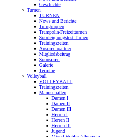
Geschichte
Turnen
TURNEN
News und Berichte
Turngruppen
Trampolin/Freizeitturnen
Sporteignungstest Turnen
Trainingszeiten
Ansprechpartner
Mitgliedsbeitrag
Sponsoren
Galerie
Termine
Volleyball
VOLLEYBALL
Trainingszeiten
Mannschaften
Damen I
Damen II
Damen III
Herren I
Herren II
Herren III
Jugend
Mixed-Hobby Allgemein