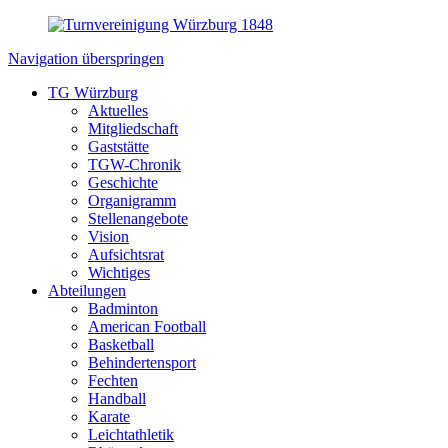
Navigation überspringen
TG Würzburg
Aktuelles
Mitgliedschaft
Gaststätte
TGW-Chronik
Geschichte
Organigramm
Stellenangebote
Vision
Aufsichtsrat
Wichtiges
Abteilungen
Badminton
American Football
Basketball
Behindertensport
Fechten
Handball
Karate
Leichtathletik