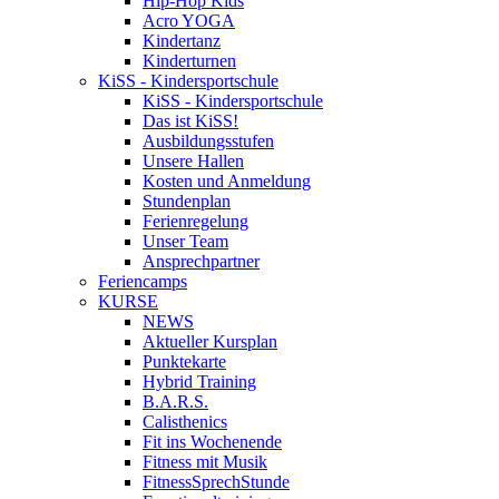
Hip-Hop Kids
Acro YOGA
Kindertanz
Kinderturnen
KiSS - Kindersportschule
KiSS - Kindersportschule
Das ist KiSS!
Ausbildungsstufen
Unsere Hallen
Kosten und Anmeldung
Stundenplan
Ferienregelung
Unser Team
Ansprechpartner
Feriencamps
KURSE
NEWS
Aktueller Kursplan
Punktekarte
Hybrid Training
B.A.R.S.
Calisthenics
Fit ins Wochenende
Fitness mit Musik
FitnessSprechStunde