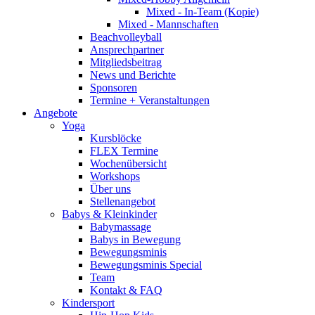
Mixed - In-Team (Kopie)
Mixed - Mannschaften
Beachvolleyball
Ansprechpartner
Mitgliedsbeitrag
News und Berichte
Sponsoren
Termine + Veranstaltungen
Angebote
Yoga
Kursblöcke
FLEX Termine
Wochenübersicht
Workshops
Über uns
Stellenangebot
Babys & Kleinkinder
Babymassage
Babys in Bewegung
Bewegungsminis
Bewegungsminis Special
Team
Kontakt & FAQ
Kindersport