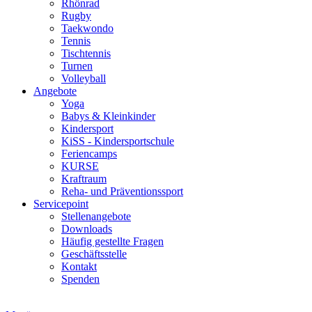
Rhönrad
Rugby
Taekwondo
Tennis
Tischtennis
Turnen
Volleyball
Angebote
Yoga
Babys & Kleinkinder
Kindersport
KiSS - Kindersportschule
Feriencamps
KURSE
Kraftraum
Reha- und Präventionssport
Servicepoint
Stellenangebote
Downloads
Häufig gestellte Fragen
Geschäftsstelle
Kontakt
Spenden