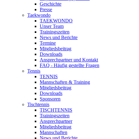
Geschichte
Presse
Taekwondo
TAEKWONDO
Unser Team
Trainingszeiten
News und Berichte
Termine
Mitgliedsbeitrag
Downloads
Ansprechpartner und Kontakt
FAQ - Häufig gestellte Fragen
Tennis
TENNIS
Mannschaften & Training
Mitgliedsbeitrag
Downloads
Sponsoren
Tischtennis
TISCHTENNIS
Trainingszeiten
Ansprechpartner
Mitgliedsbeitrag
Mannschaften
News und Berichte