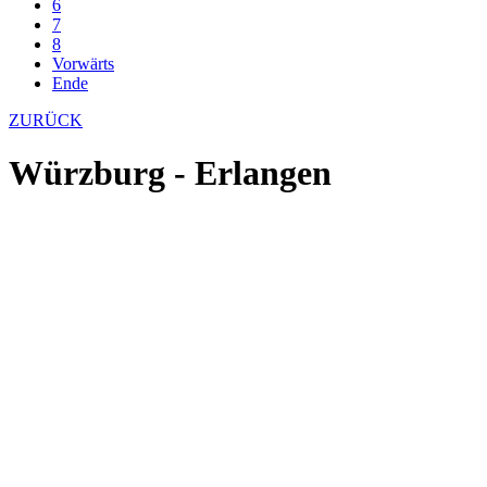
6
7
8
Vorwärts
Ende
ZURÜCK
Würzburg - Erlangen