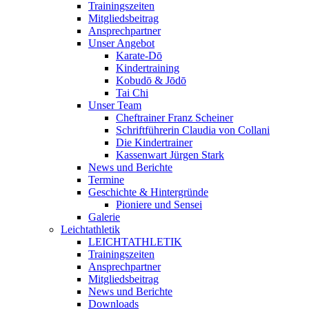
Trainingszeiten
Mitgliedsbeitrag
Ansprechpartner
Unser Angebot
Karate-Dō
Kindertraining
Kobudō & Jōdō
Tai Chi
Unser Team
Cheftrainer Franz Scheiner
Schriftführerin Claudia von Collani
Die Kindertrainer
Kassenwart Jürgen Stark
News und Berichte
Termine
Geschichte & Hintergründe
Pioniere und Sensei
Galerie
Leichtathletik
LEICHTATHLETIK
Trainingszeiten
Ansprechpartner
Mitgliedsbeitrag
News und Berichte
Downloads