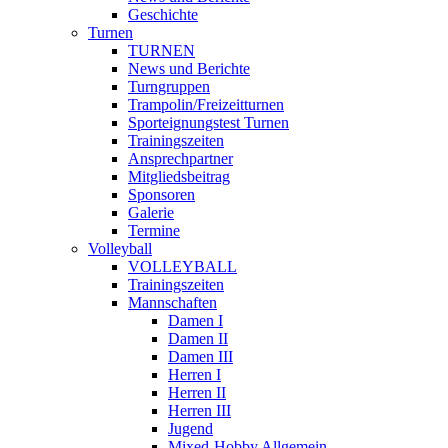
Geschichte
Turnen
TURNEN
News und Berichte
Turngruppen
Trampolin/Freizeitturnen
Sporteignungstest Turnen
Trainingszeiten
Ansprechpartner
Mitgliedsbeitrag
Sponsoren
Galerie
Termine
Volleyball
VOLLEYBALL
Trainingszeiten
Mannschaften
Damen I
Damen II
Damen III
Herren I
Herren II
Herren III
Jugend
Mixed-Hobby Allgemein