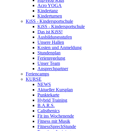
Hip-Hop Kids
Acro YOGA
Kindertanz
Kinderturnen
KiSS - Kindersportschule
KiSS - Kindersportschule
Das ist KiSS!
Ausbildungsstufen
Unsere Hallen
Kosten und Anmeldung
Stundenplan
Ferienregelung
Unser Team
Ansprechpartner
Feriencamps
KURSE
NEWS
Aktueller Kursplan
Punktekarte
Hybrid Training
B.A.R.S.
Calisthenics
Fit ins Wochenende
Fitness mit Musik
FitnessSprechStunde