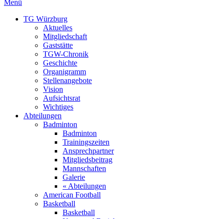
Menü
TG Würzburg
Aktuelles
Mitgliedschaft
Gaststätte
TGW-Chronik
Geschichte
Organigramm
Stellenangebote
Vision
Aufsichtsrat
Wichtiges
Abteilungen
Badminton
Badminton
Trainingszeiten
Ansprechpartner
Mitgliedsbeitrag
Mannschaften
Galerie
« Abteilungen
American Football
Basketball
Basketball