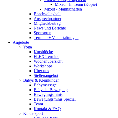
Mixed - In-Team (Kopie)
Mixed - Mannschaften
Beachvolleyball
Ansprechpartner
Mitgliedsbeitrag
News und Berichte
Sponsoren
Termine + Veranstaltungen
Angebote
Yoga
Kursblöcke
FLEX Termine
Wochenübersicht
Workshops
Über uns
Stellenangebot
Babys & Kleinkinder
Babymassage
Babys in Bewegung
Bewegungsminis
Bewegungsminis Special
Team
Kontakt & FAQ
Kindersport