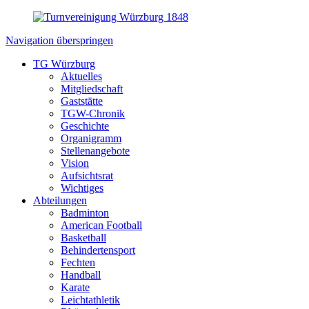
Navigation überspringen
TG Würzburg
Aktuelles
Mitgliedschaft
Gaststätte
TGW-Chronik
Geschichte
Organigramm
Stellenangebote
Vision
Aufsichtsrat
Wichtiges
Abteilungen
Badminton
American Football
Basketball
Behindertensport
Fechten
Handball
Karate
Leichtathletik