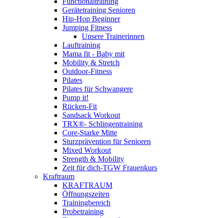
Functionaltraining
Gerätetraining Senioren
Hip-Hop Beginner
Jumping Fitness
Unsere Trainerinnen
Lauftraining
Mama fit - Baby mit
Mobility & Stretch
Outdoor-Fitness
Pilates
Pilates für Schwangere
Pump it!
Rücken-Fit
Sandsack Workout
TRX®- Schlingentraining
Core-Starke Mitte
Sturzprävention für Senioren
Mixed Workout
Strength & Mobility
Zeit für dich-TGW Frauenkurs
Kraftraum
KRAFTRAUM
Öffnungszeiten
Trainingbereich
Probetraining