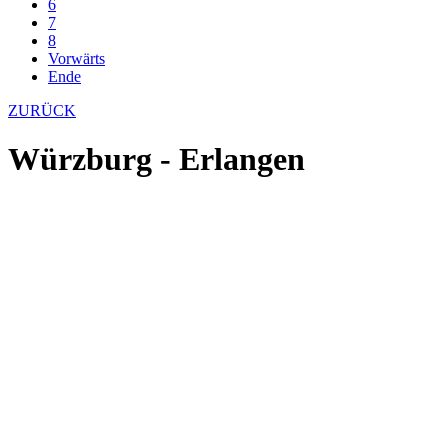
6
7
8
Vorwärts
Ende
ZURÜCK
Würzburg - Erlangen