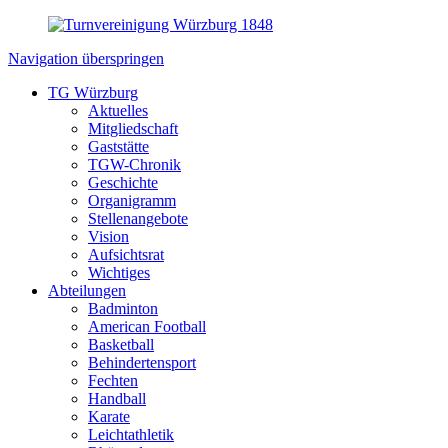
Navigation überspringen
TG Würzburg
Aktuelles
Mitgliedschaft
Gaststätte
TGW-Chronik
Geschichte
Organigramm
Stellenangebote
Vision
Aufsichtsrat
Wichtiges
Abteilungen
Badminton
American Football
Basketball
Behindertensport
Fechten
Handball
Karate
Leichtathletik