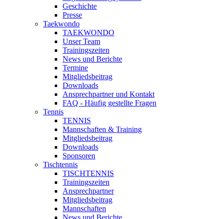
Geschichte
Presse
Taekwondo
TAEKWONDO
Unser Team
Trainingszeiten
News und Berichte
Termine
Mitgliedsbeitrag
Downloads
Ansprechpartner und Kontakt
FAQ - Häufig gestellte Fragen
Tennis
TENNIS
Mannschaften & Training
Mitgliedsbeitrag
Downloads
Sponsoren
Tischtennis
TISCHTENNIS
Trainingszeiten
Ansprechpartner
Mitgliedsbeitrag
Mannschaften
News und Berichte