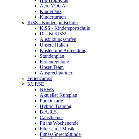
Hip-Hop Kids
Acro YOGA
Kindertanz
Kinderturnen
KiSS - Kindersportschule
KiSS - Kindersportschule
Das ist KiSS!
Ausbildungsstufen
Unsere Hallen
Kosten und Anmeldung
Stundenplan
Ferienregelung
Unser Team
Ansprechpartner
Feriencamps
KURSE
NEWS
Aktueller Kursplan
Punktekarte
Hybrid Training
B.A.R.S.
Calisthenics
Fit ins Wochenende
Fitness mit Musik
FitnessSprechStunde