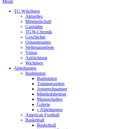
Menü
TG Würzburg
Aktuelles
Mitgliedschaft
Gaststätte
TGW-Chronik
Geschichte
Organigramm
Stellenangebote
Vision
Aufsichtsrat
Wichtiges
Abteilungen
Badminton
Badminton
Trainingszeiten
Ansprechpartner
Mitgliedsbeitrag
Mannschaften
Galerie
« Abteilungen
American Football
Basketball
Basketball