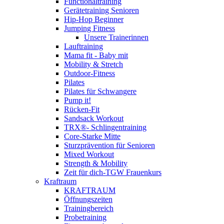
Functionaltraining
Gerätetraining Senioren
Hip-Hop Beginner
Jumping Fitness
Unsere Trainerinnen
Lauftraining
Mama fit - Baby mit
Mobility & Stretch
Outdoor-Fitness
Pilates
Pilates für Schwangere
Pump it!
Rücken-Fit
Sandsack Workout
TRX®- Schlingentraining
Core-Starke Mitte
Sturzprävention für Senioren
Mixed Workout
Strength & Mobility
Zeit für dich-TGW Frauenkurs
Kraftraum
KRAFTRAUM
Öffnungszeiten
Trainingbereich
Probetraining