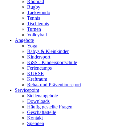
Rhönrad
Rugby
Taekwondo
Tennis
Tischtennis
Turnen
Volleyball
Angebote
Yoga
Babys & Kleinkinder
Kindersport
KiSS - Kindersportschule
Feriencamps
KURSE
Kraftraum
Reha- und Präventionssport
Servicepoint
Stellenangebote
Downloads
Häufig gestellte Fragen
Geschäftsstelle
Kontakt
Spenden