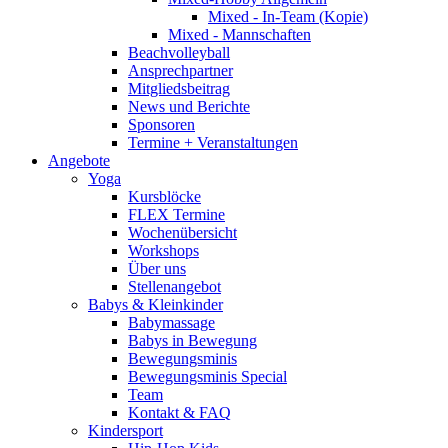
Mixed - In-Team (Kopie)
Mixed - Mannschaften
Beachvolleyball
Ansprechpartner
Mitgliedsbeitrag
News und Berichte
Sponsoren
Termine + Veranstaltungen
Angebote
Yoga
Kursblöcke
FLEX Termine
Wochenübersicht
Workshops
Über uns
Stellenangebot
Babys & Kleinkinder
Babymassage
Babys in Bewegung
Bewegungsminis
Bewegungsminis Special
Team
Kontakt & FAQ
Kindersport