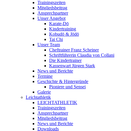
Trainingszeiten
Mitgliedsbeitrag
Ansprechpartner
Unser Angebot
Karate-Dō
Kindertraining
Kobudō & Jōdō
Tai Chi
Unser Team
Cheftrainer Franz Scheiner
Schriftführerin Claudia von Collani
Die Kindertrainer
Kassenwart Jürgen Stark
News und Berichte
Termine
Geschichte & Hintergründe
Pioniere und Sensei
Galerie
Leichtathletik
LEICHTATHLETIK
Trainingszeiten
Ansprechpartner
Mitgliedsbeitrag
News und Berichte
Downloads