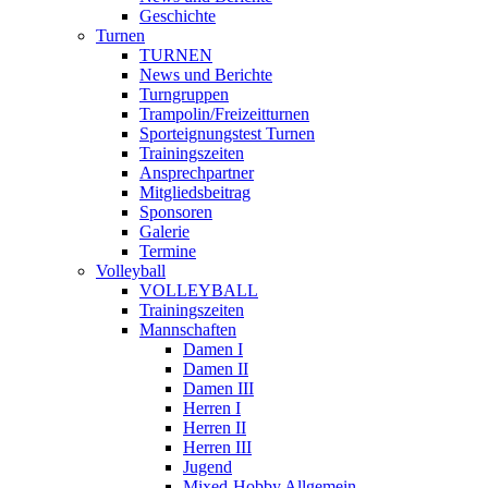
Geschichte
Turnen
TURNEN
News und Berichte
Turngruppen
Trampolin/Freizeitturnen
Sporteignungstest Turnen
Trainingszeiten
Ansprechpartner
Mitgliedsbeitrag
Sponsoren
Galerie
Termine
Volleyball
VOLLEYBALL
Trainingszeiten
Mannschaften
Damen I
Damen II
Damen III
Herren I
Herren II
Herren III
Jugend
Mixed-Hobby Allgemein