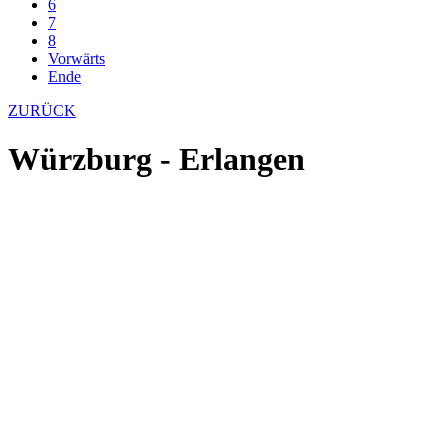
6
7
8
Vorwärts
Ende
ZURÜCK
Würzburg - Erlangen