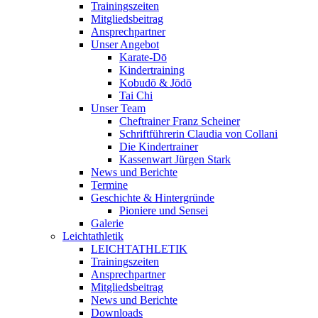
Trainingszeiten
Mitgliedsbeitrag
Ansprechpartner
Unser Angebot
Karate-Dō
Kindertraining
Kobudō & Jōdō
Tai Chi
Unser Team
Cheftrainer Franz Scheiner
Schriftführerin Claudia von Collani
Die Kindertrainer
Kassenwart Jürgen Stark
News und Berichte
Termine
Geschichte & Hintergründe
Pioniere und Sensei
Galerie
Leichtathletik
LEICHTATHLETIK
Trainingszeiten
Ansprechpartner
Mitgliedsbeitrag
News und Berichte
Downloads