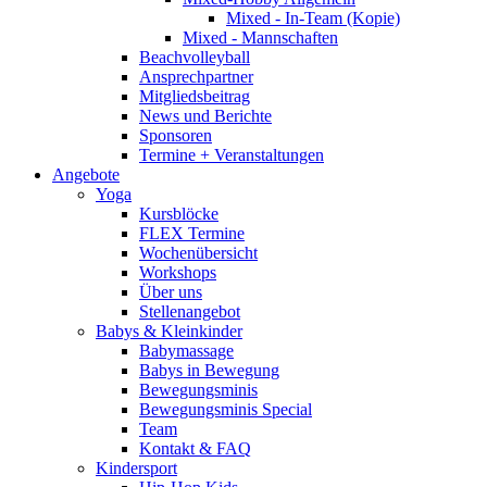
Mixed - In-Team (Kopie)
Mixed - Mannschaften
Beachvolleyball
Ansprechpartner
Mitgliedsbeitrag
News und Berichte
Sponsoren
Termine + Veranstaltungen
Angebote
Yoga
Kursblöcke
FLEX Termine
Wochenübersicht
Workshops
Über uns
Stellenangebot
Babys & Kleinkinder
Babymassage
Babys in Bewegung
Bewegungsminis
Bewegungsminis Special
Team
Kontakt & FAQ
Kindersport