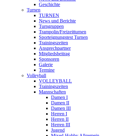
Geschichte
Turnen
TURNEN
News und Berichte
Turngruppen
Trampolin/Freizeitturnen
Sporteignungstest Turnen
Trainingszeiten
Ansprechpartner
Mitgliedsbeitrag
Sponsoren
Galerie
Termine
Volleyball
VOLLEYBALL
Trainingszeiten
Mannschaften
Damen I
Damen II
Damen III
Herren I
Herren II
Herren III
Jugend
Mixed-Hobby Allgemein