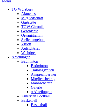
Menü
TG Würzburg
Aktuelles
Mitgliedschaft
Gaststätte
TGW-Chronik
Geschichte
Organigramm
Stellenangebote
Vision
Aufsichtsrat
Wichtiges
Abteilungen
Badminton
Badminton
Trainingszeiten
Ansprechpartner
Mitgliedsbeitrag
Mannschaften
Galerie
« Abteilungen
American Football
Basketball
Basketball