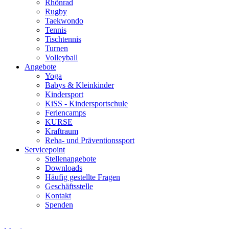
Rhönrad
Rugby
Taekwondo
Tennis
Tischtennis
Turnen
Volleyball
Angebote
Yoga
Babys & Kleinkinder
Kindersport
KiSS - Kindersportschule
Feriencamps
KURSE
Kraftraum
Reha- und Präventionssport
Servicepoint
Stellenangebote
Downloads
Häufig gestellte Fragen
Geschäftsstelle
Kontakt
Spenden