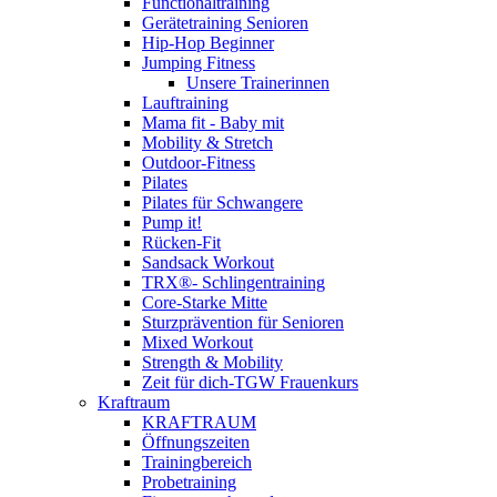
Functionaltraining
Gerätetraining Senioren
Hip-Hop Beginner
Jumping Fitness
Unsere Trainerinnen
Lauftraining
Mama fit - Baby mit
Mobility & Stretch
Outdoor-Fitness
Pilates
Pilates für Schwangere
Pump it!
Rücken-Fit
Sandsack Workout
TRX®- Schlingentraining
Core-Starke Mitte
Sturzprävention für Senioren
Mixed Workout
Strength & Mobility
Zeit für dich-TGW Frauenkurs
Kraftraum
KRAFTRAUM
Öffnungszeiten
Trainingbereich
Probetraining