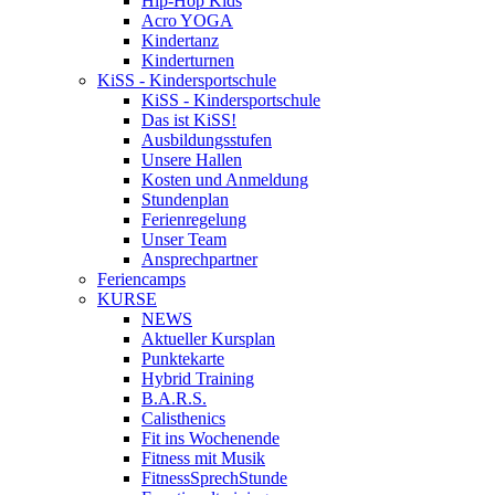
Hip-Hop Kids
Acro YOGA
Kindertanz
Kinderturnen
KiSS - Kindersportschule
KiSS - Kindersportschule
Das ist KiSS!
Ausbildungsstufen
Unsere Hallen
Kosten und Anmeldung
Stundenplan
Ferienregelung
Unser Team
Ansprechpartner
Feriencamps
KURSE
NEWS
Aktueller Kursplan
Punktekarte
Hybrid Training
B.A.R.S.
Calisthenics
Fit ins Wochenende
Fitness mit Musik
FitnessSprechStunde