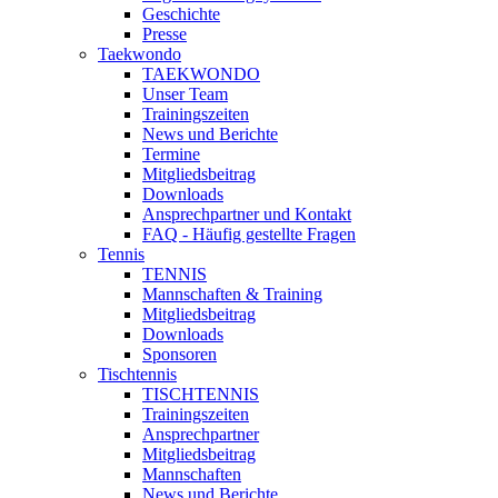
Geschichte
Presse
Taekwondo
TAEKWONDO
Unser Team
Trainingszeiten
News und Berichte
Termine
Mitgliedsbeitrag
Downloads
Ansprechpartner und Kontakt
FAQ - Häufig gestellte Fragen
Tennis
TENNIS
Mannschaften & Training
Mitgliedsbeitrag
Downloads
Sponsoren
Tischtennis
TISCHTENNIS
Trainingszeiten
Ansprechpartner
Mitgliedsbeitrag
Mannschaften
News und Berichte