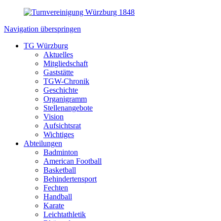
Navigation überspringen
TG Würzburg
Aktuelles
Mitgliedschaft
Gaststätte
TGW-Chronik
Geschichte
Organigramm
Stellenangebote
Vision
Aufsichtsrat
Wichtiges
Abteilungen
Badminton
American Football
Basketball
Behindertensport
Fechten
Handball
Karate
Leichtathletik