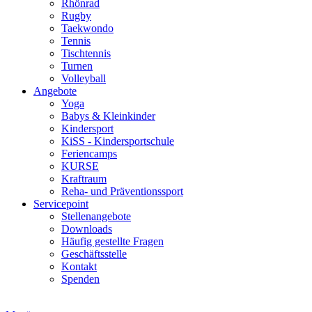
Rhönrad
Rugby
Taekwondo
Tennis
Tischtennis
Turnen
Volleyball
Angebote
Yoga
Babys & Kleinkinder
Kindersport
KiSS - Kindersportschule
Feriencamps
KURSE
Kraftraum
Reha- und Präventionssport
Servicepoint
Stellenangebote
Downloads
Häufig gestellte Fragen
Geschäftsstelle
Kontakt
Spenden