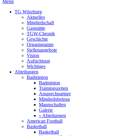
Menü
TG Würzburg
Aktuelles
Mitgliedschaft
Gaststätte
TGW-Chronik
Geschichte
Organigramm
Stellenangebote
Vision
Aufsichtsrat
Wichtiges
Abteilungen
Badminton
Badminton
Trainingszeiten
Ansprechpartner
Mitgliedsbeitrag
Mannschaften
Galerie
« Abteilungen
American Football
Basketball
Basketball