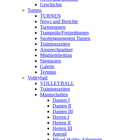
Geschichte
Turnen
TURNEN
News und Berichte
Turngruppen
Trampolin/Freizeitturnen
Sporteignungstest Turnen
Trainingszeiten
Ansprechpartner
Mitgliedsbeitrag
Sponsoren
Galerie
Termine
Volleyball
VOLLEYBALL
Trainingszeiten
Mannschaften
Damen I
Damen II
Damen III
Herren I
Herren II
Herren III
Jugend
Mixed-Hobby Allgemein