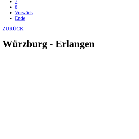
7
8
Vorwärts
Ende
ZURÜCK
Würzburg - Erlangen