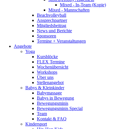
Mixed - In-Team (Kopie)
Mixed - Mannschaften
Beachvolleyball
Ansprechpartner
Mitgliedsbeitrag
News und Berichte
Sponsoren
Termine + Veranstaltungen
Angebote
Yoga
Kursblöcke
FLEX Termine
Wochenübersicht
Workshops
Über uns
Stellenangebot
Babys & Kleinkinder
Babymassage
Babys in Bewegung
Bewegungsminis
Bewegungsminis Special
Team
Kontakt & FAQ
Kindersport