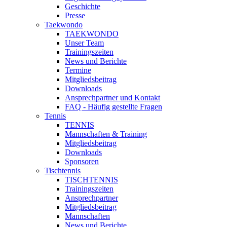
Geschichte
Presse
Taekwondo
TAEKWONDO
Unser Team
Trainingszeiten
News und Berichte
Termine
Mitgliedsbeitrag
Downloads
Ansprechpartner und Kontakt
FAQ - Häufig gestellte Fragen
Tennis
TENNIS
Mannschaften & Training
Mitgliedsbeitrag
Downloads
Sponsoren
Tischtennis
TISCHTENNIS
Trainingszeiten
Ansprechpartner
Mitgliedsbeitrag
Mannschaften
News und Berichte