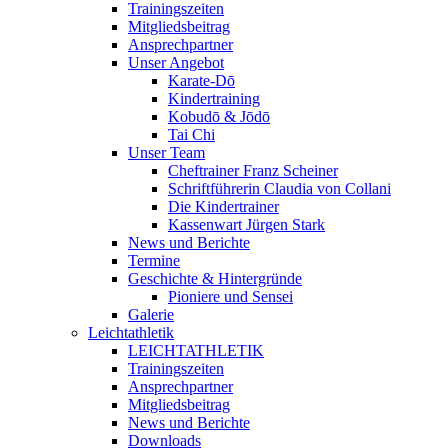
Trainingszeiten
Mitgliedsbeitrag
Ansprechpartner
Unser Angebot
Karate-Dō
Kindertraining
Kobudō & Jōdō
Tai Chi
Unser Team
Cheftrainer Franz Scheiner
Schriftführerin Claudia von Collani
Die Kindertrainer
Kassenwart Jürgen Stark
News und Berichte
Termine
Geschichte & Hintergründe
Pioniere und Sensei
Galerie
Leichtathletik
LEICHTATHLETIK
Trainingszeiten
Ansprechpartner
Mitgliedsbeitrag
News und Berichte
Downloads