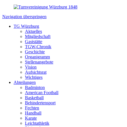
Navigation überspringen
TG Würzburg
Aktuelles
Mitgliedschaft
Gaststätte
TGW-Chronik
Geschichte
Organigramm
Stellenangebote
Vision
Aufsichtsrat
Wichtiges
Abteilungen
Badminton
American Football
Basketball
Behindertensport
Fechten
Handball
Karate
Leichtathletik