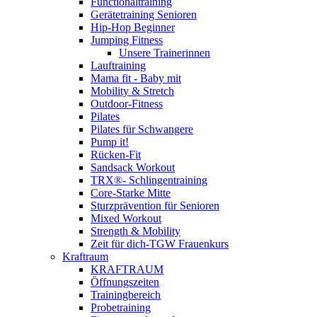
Functionaltraining
Gerätetraining Senioren
Hip-Hop Beginner
Jumping Fitness
Unsere Trainerinnen
Lauftraining
Mama fit - Baby mit
Mobility & Stretch
Outdoor-Fitness
Pilates
Pilates für Schwangere
Pump it!
Rücken-Fit
Sandsack Workout
TRX®- Schlingentraining
Core-Starke Mitte
Sturzprävention für Senioren
Mixed Workout
Strength & Mobility
Zeit für dich-TGW Frauenkurs
Kraftraum
KRAFTRAUM
Öffnungszeiten
Trainingbereich
Probetraining