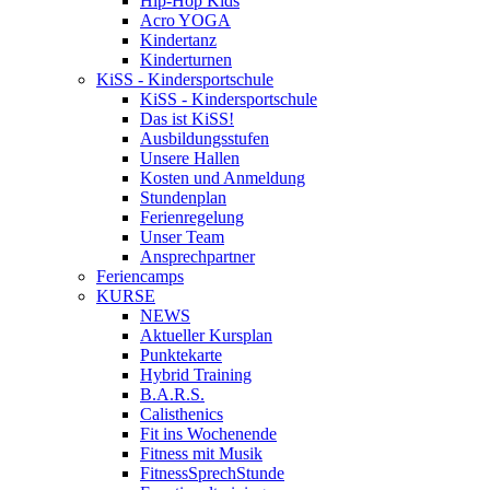
Hip-Hop Kids
Acro YOGA
Kindertanz
Kinderturnen
KiSS - Kindersportschule
KiSS - Kindersportschule
Das ist KiSS!
Ausbildungsstufen
Unsere Hallen
Kosten und Anmeldung
Stundenplan
Ferienregelung
Unser Team
Ansprechpartner
Feriencamps
KURSE
NEWS
Aktueller Kursplan
Punktekarte
Hybrid Training
B.A.R.S.
Calisthenics
Fit ins Wochenende
Fitness mit Musik
FitnessSprechStunde