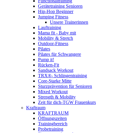
Functionaltraining
Gerätetraining Senioren
Hip-Hop Beginner
Jumping Fitness
Unsere Trainerinnen
Lauftraining
Mama fit - Baby mit
Mobility & Stretch
Outdoor-Fitness
Pilates
Pilates für Schwangere
Pump it!
Rücken-Fit
Sandsack Workout
TRX®- Schlingentraining
Core-Starke Mitte
Sturzprävention für Senioren
Mixed Workout
Strength & Mobility
Zeit für dich-TGW Frauenkurs
Kraftraum
KRAFTRAUM
Öffnungszeiten
Trainingbereich
Probetraining