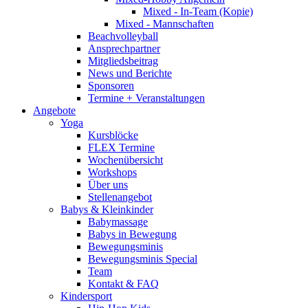
Mixed - In-Team (Kopie)
Mixed - Mannschaften
Beachvolleyball
Ansprechpartner
Mitgliedsbeitrag
News und Berichte
Sponsoren
Termine + Veranstaltungen
Angebote
Yoga
Kursblöcke
FLEX Termine
Wochenübersicht
Workshops
Über uns
Stellenangebot
Babys & Kleinkinder
Babymassage
Babys in Bewegung
Bewegungsminis
Bewegungsminis Special
Team
Kontakt & FAQ
Kindersport