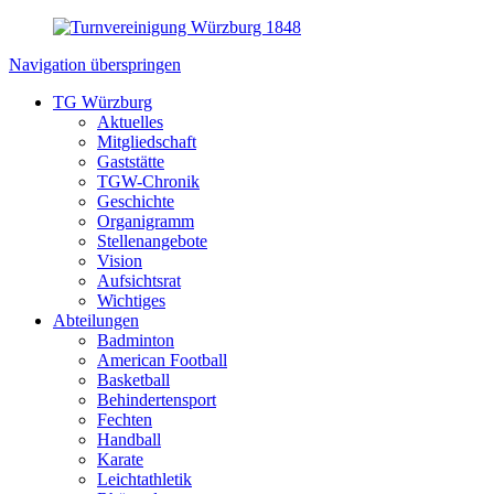
Navigation überspringen
TG Würzburg
Aktuelles
Mitgliedschaft
Gaststätte
TGW-Chronik
Geschichte
Organigramm
Stellenangebote
Vision
Aufsichtsrat
Wichtiges
Abteilungen
Badminton
American Football
Basketball
Behindertensport
Fechten
Handball
Karate
Leichtathletik