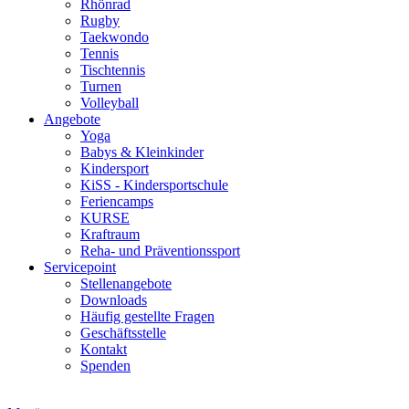
Rhönrad
Rugby
Taekwondo
Tennis
Tischtennis
Turnen
Volleyball
Angebote
Yoga
Babys & Kleinkinder
Kindersport
KiSS - Kindersportschule
Feriencamps
KURSE
Kraftraum
Reha- und Präventionssport
Servicepoint
Stellenangebote
Downloads
Häufig gestellte Fragen
Geschäftsstelle
Kontakt
Spenden