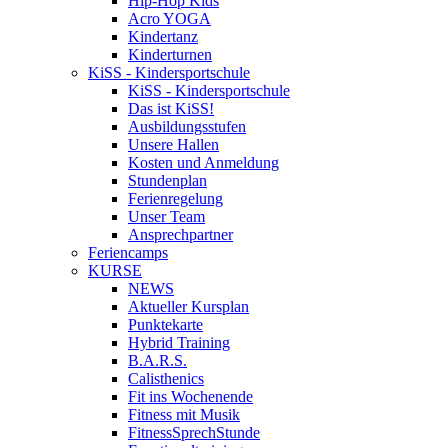
Hip-Hop Kids
Acro YOGA
Kindertanz
Kinderturnen
KiSS - Kindersportschule
KiSS - Kindersportschule
Das ist KiSS!
Ausbildungsstufen
Unsere Hallen
Kosten und Anmeldung
Stundenplan
Ferienregelung
Unser Team
Ansprechpartner
Feriencamps
KURSE
NEWS
Aktueller Kursplan
Punktekarte
Hybrid Training
B.A.R.S.
Calisthenics
Fit ins Wochenende
Fitness mit Musik
FitnessSprechStunde