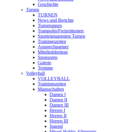
Geschichte
Turnen
TURNEN
News und Berichte
Turngruppen
Trampolin/Freizeitturnen
Sporteignungstest Turnen
Trainingszeiten
Ansprechpartner
Mitgliedsbeitrag
Sponsoren
Galerie
Termine
Volleyball
VOLLEYBALL
Trainingszeiten
Mannschaften
Damen I
Damen II
Damen III
Herren I
Herren II
Herren III
Jugend
Mixed-Hobby Allgemein