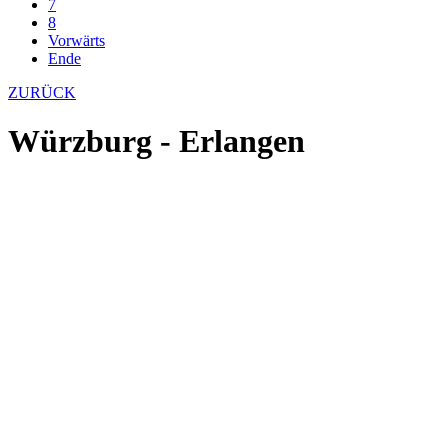
7
8
Vorwärts
Ende
ZURÜCK
Würzburg - Erlangen