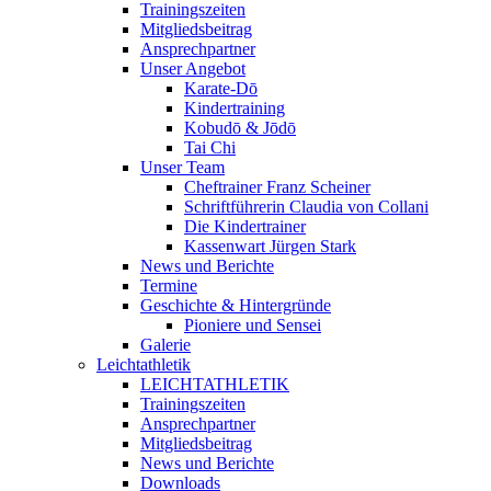
Trainingszeiten
Mitgliedsbeitrag
Ansprechpartner
Unser Angebot
Karate-Dō
Kindertraining
Kobudō & Jōdō
Tai Chi
Unser Team
Cheftrainer Franz Scheiner
Schriftführerin Claudia von Collani
Die Kindertrainer
Kassenwart Jürgen Stark
News und Berichte
Termine
Geschichte & Hintergründe
Pioniere und Sensei
Galerie
Leichtathletik
LEICHTATHLETIK
Trainingszeiten
Ansprechpartner
Mitgliedsbeitrag
News und Berichte
Downloads