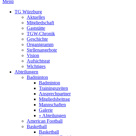
Menü
TG Würzburg
Aktuelles
Mitgliedschaft
Gaststätte
TGW-Chronik
Geschichte
Organigramm
Stellenangebote
Vision
Aufsichtsrat
Wichtiges
Abteilungen
Badminton
Badminton
Trainingszeiten
Ansprechpartner
Mitgliedsbeitrag
Mannschaften
Galerie
« Abteilungen
American Football
Basketball
Basketball