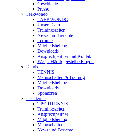
Geschichte
Presse
Taekwondo
TAEKWONDO
Unser Team
Trainingszeiten
News und Berichte
Termine
Mitgliedsbeitrag
Downloads
Ansprechpartner und Kontakt
FAQ - Häufig gestellte Fragen
Tennis
TENNIS
Mannschaften & Training
Mitgliedsbeitrag
Downloads
Sponsoren
Tischtennis
TISCHTENNIS
Trainingszeiten
Ansprechpartner
Mitgliedsbeitrag
Mannschaften
News und Berichte