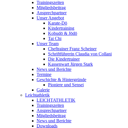
Trainingszeiten
Mitgliedsbeitrag
Ansprechpartner
Unser Angebot
Karate-Dō
Kindertraining
Kobudō & Jōdō
Tai Chi
Unser Team
Cheftrainer Franz Scheiner
Schriftführerin Claudia von Collani
Die Kindertrainer
Kassenwart Jürgen Stark
News und Berichte
Termine
Geschichte & Hintergründe
Pioniere und Sensei
Galerie
Leichtathletik
LEICHTATHLETIK
Trainingszeiten
Ansprechpartner
Mitgliedsbeitrag
News und Berichte
Downloads