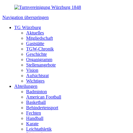
Navigation überspringen
TG Würzburg
Aktuelles
Mitgliedschaft
Gaststätte
TGW-Chronik
Geschichte
Organigramm
Stellenangebote
Vision
Aufsichtsrat
Wichtiges
Abteilungen
Badminton
American Football
Basketball
Behindertensport
Fechten
Handball
Karate
Leichtathletik