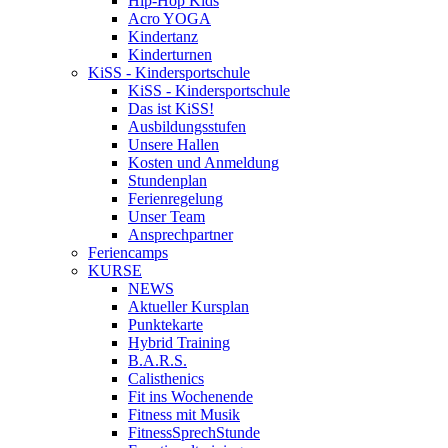
Hip-Hop Kids
Acro YOGA
Kindertanz
Kinderturnen
KiSS - Kindersportschule
KiSS - Kindersportschule
Das ist KiSS!
Ausbildungsstufen
Unsere Hallen
Kosten und Anmeldung
Stundenplan
Ferienregelung
Unser Team
Ansprechpartner
Feriencamps
KURSE
NEWS
Aktueller Kursplan
Punktekarte
Hybrid Training
B.A.R.S.
Calisthenics
Fit ins Wochenende
Fitness mit Musik
FitnessSprechStunde