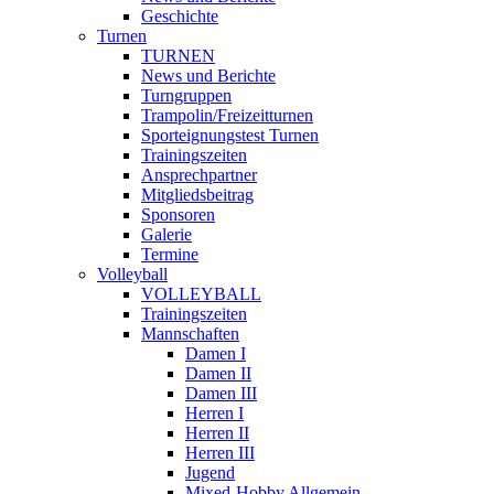
Geschichte
Turnen
TURNEN
News und Berichte
Turngruppen
Trampolin/Freizeitturnen
Sporteignungstest Turnen
Trainingszeiten
Ansprechpartner
Mitgliedsbeitrag
Sponsoren
Galerie
Termine
Volleyball
VOLLEYBALL
Trainingszeiten
Mannschaften
Damen I
Damen II
Damen III
Herren I
Herren II
Herren III
Jugend
Mixed-Hobby Allgemein