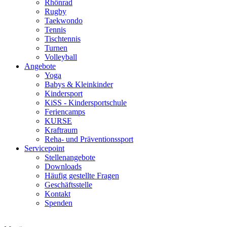
Rhönrad
Rugby
Taekwondo
Tennis
Tischtennis
Turnen
Volleyball
Angebote
Yoga
Babys & Kleinkinder
Kindersport
KiSS - Kindersportschule
Feriencamps
KURSE
Kraftraum
Reha- und Präventionssport
Servicepoint
Stellenangebote
Downloads
Häufig gestellte Fragen
Geschäftsstelle
Kontakt
Spenden