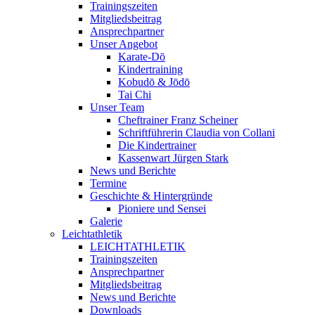
Trainingszeiten
Mitgliedsbeitrag
Ansprechpartner
Unser Angebot
Karate-Dō
Kindertraining
Kobudō & Jōdō
Tai Chi
Unser Team
Cheftrainer Franz Scheiner
Schriftführerin Claudia von Collani
Die Kindertrainer
Kassenwart Jürgen Stark
News und Berichte
Termine
Geschichte & Hintergründe
Pioniere und Sensei
Galerie
Leichtathletik
LEICHTATHLETIK
Trainingszeiten
Ansprechpartner
Mitgliedsbeitrag
News und Berichte
Downloads