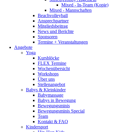
Mixed - In-Team (Kopie)
Mixed - Mannschaften
Beachvolleyball
Ansprechpartner
Mitgliedsbeitrag
News und Berichte
Sponsoren
Termine + Veranstaltungen
Angebote
Yoga
Kursblöcke
FLEX Termine
Wochenübersicht
Workshops
Über uns
Stellenangebot
Babys & Kleinkinder
Babymassage
Babys in Bewegung
Bewegungsminis
Bewegungsminis Special
Team
Kontakt & FAQ
Kindersport