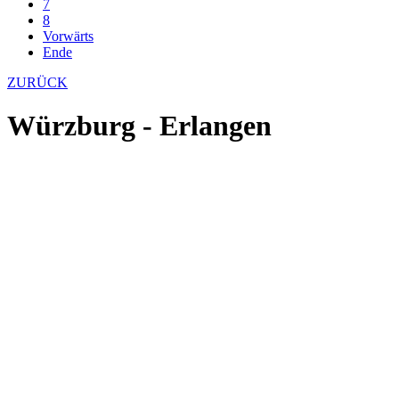
7
8
Vorwärts
Ende
ZURÜCK
Würzburg - Erlangen