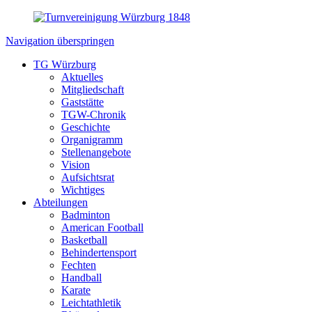
Navigation überspringen
TG Würzburg
Aktuelles
Mitgliedschaft
Gaststätte
TGW-Chronik
Geschichte
Organigramm
Stellenangebote
Vision
Aufsichtsrat
Wichtiges
Abteilungen
Badminton
American Football
Basketball
Behindertensport
Fechten
Handball
Karate
Leichtathletik