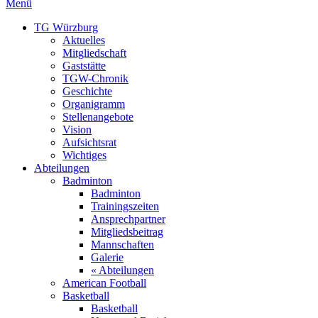
Menü
TG Würzburg
Aktuelles
Mitgliedschaft
Gaststätte
TGW-Chronik
Geschichte
Organigramm
Stellenangebote
Vision
Aufsichtsrat
Wichtiges
Abteilungen
Badminton
Badminton
Trainingszeiten
Ansprechpartner
Mitgliedsbeitrag
Mannschaften
Galerie
« Abteilungen
American Football
Basketball
Basketball