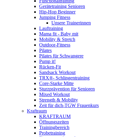
Functionaltraining
Gerätetraining Senioren
Hip-Hop Beginner
Jumping Fitness
Unsere Trainerinnen
Lauftraining
Mama fit - Baby mit
Mobility & Stretch
Outdoor-Fitness
Pilates
Pilates für Schwangere
Pump it!
Rücken-Fit
Sandsack Workout
TRX®- Schlingentraining
Core-Starke Mitte
Sturzprävention für Senioren
Mixed Workout
Strength & Mobility
Zeit für dich-TGW Frauenkurs
Kraftraum
KRAFTRAUM
Öffnungszeiten
Trainingbereich
Probetraining