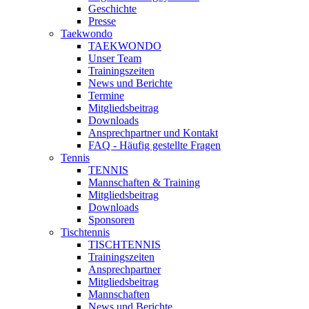
Geschichte
Presse
Taekwondo
TAEKWONDO
Unser Team
Trainingszeiten
News und Berichte
Termine
Mitgliedsbeitrag
Downloads
Ansprechpartner und Kontakt
FAQ - Häufig gestellte Fragen
Tennis
TENNIS
Mannschaften & Training
Mitgliedsbeitrag
Downloads
Sponsoren
Tischtennis
TISCHTENNIS
Trainingszeiten
Ansprechpartner
Mitgliedsbeitrag
Mannschaften
News und Berichte