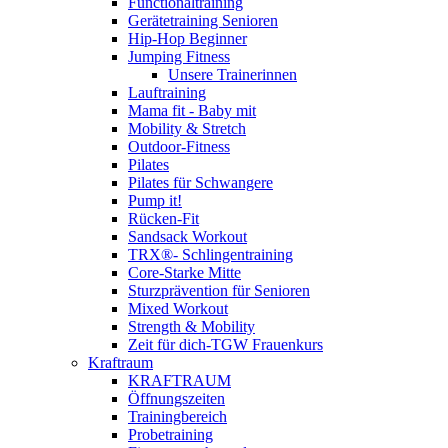
Functionaltraining
Gerätetraining Senioren
Hip-Hop Beginner
Jumping Fitness
Unsere Trainerinnen
Lauftraining
Mama fit - Baby mit
Mobility & Stretch
Outdoor-Fitness
Pilates
Pilates für Schwangere
Pump it!
Rücken-Fit
Sandsack Workout
TRX®- Schlingentraining
Core-Starke Mitte
Sturzprävention für Senioren
Mixed Workout
Strength & Mobility
Zeit für dich-TGW Frauenkurs
Kraftraum
KRAFTRAUM
Öffnungszeiten
Trainingbereich
Probetraining