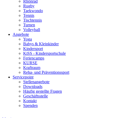
Rhönrad
Rugby
Taekwondo
Tennis
Tischtennis
Turnen
Volleyball
Angebote
Yoga
Babys & Kleinkinder
Kindersport
KiSS - Kindersportschule
Feriencamps
KURSE
Kraftraum
Reha- und Präventionssport
Servicepoint
Stellenangebote
Downloads
Häufig gestellte Fragen
Geschäftsstelle
Kontakt
Spenden