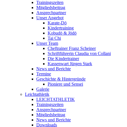
Trainingszeiten
Mitgliedsbeitrag
Ansprechpartner
Unser Angebot
Karate-Dō
Kindertraining
Kobudō & Jōdō
Tai Chi
Unser Team
Cheftrainer Franz Scheiner
Schriftführerin Claudia von Collani
Die Kindertrainer
Kassenwart Jürgen Stark
News und Berichte
Termine
Geschichte & Hintergründe
Pioniere und Sensei
Galerie
Leichtathletik
LEICHTATHLETIK
Trainingszeiten
Ansprechpartner
Mitgliedsbeitrag
News und Berichte
Downloads