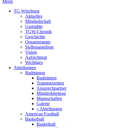
Menü
TG Würzburg
Aktuelles
Mitgliedschaft
Gaststätte
TGW-Chronik
Geschichte
Organigramm
Stellenangebote
Vision
Aufsichtsrat
Wichtiges
Abteilungen
Badminton
Badminton
Trainingszeiten
Ansprechpartner
Mitgliedsbeitrag
Mannschaften
Galerie
« Abteilungen
American Football
Basketball
Basketball