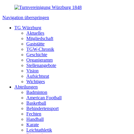
Navigation überspringen
TG Würzburg
Aktuelles
Mitgliedschaft
Gaststätte
TGW-Chronik
Geschichte
Organigramm
Stellenangebote
Vision
Aufsichtsrat
Wichtiges
Abteilungen
Badminton
American Football
Basketball
Behindertensport
Fechten
Handball
Karate
Leichtathletik