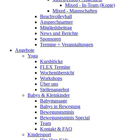
Mixed - In-Team (Kopie)
Mixed - Mannschaften
Beachvolleyball
Ansprechpartner
Mitgliedsbeitrag
News und Berichte
Sponsoren
Termine + Veranstaltungen
Angebote
Yoga
Kursblöcke
FLEX Termine
Wochenübersicht
Workshops
Über uns
Stellenangebot
Babys & Kleinkinder
Babymassage
Babys in Bewegung
Bewegungsminis
Bewegungsminis Special
Team
Kontakt & FAQ
Kindersport