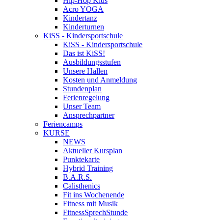
Hip-Hop Kids
Acro YOGA
Kindertanz
Kinderturnen
KiSS - Kindersportschule
KiSS - Kindersportschule
Das ist KiSS!
Ausbildungsstufen
Unsere Hallen
Kosten und Anmeldung
Stundenplan
Ferienregelung
Unser Team
Ansprechpartner
Feriencamps
KURSE
NEWS
Aktueller Kursplan
Punktekarte
Hybrid Training
B.A.R.S.
Calisthenics
Fit ins Wochenende
Fitness mit Musik
FitnessSprechStunde