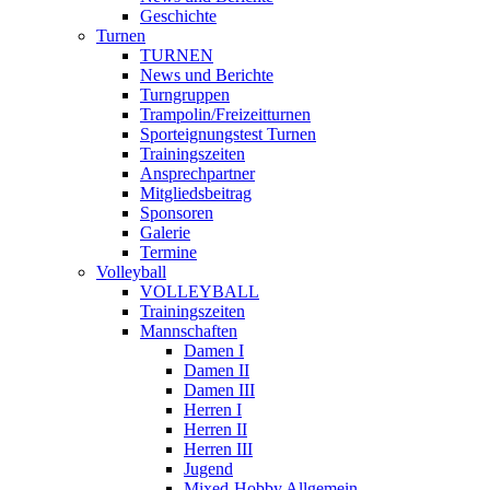
Geschichte
Turnen
TURNEN
News und Berichte
Turngruppen
Trampolin/Freizeitturnen
Sporteignungstest Turnen
Trainingszeiten
Ansprechpartner
Mitgliedsbeitrag
Sponsoren
Galerie
Termine
Volleyball
VOLLEYBALL
Trainingszeiten
Mannschaften
Damen I
Damen II
Damen III
Herren I
Herren II
Herren III
Jugend
Mixed-Hobby Allgemein