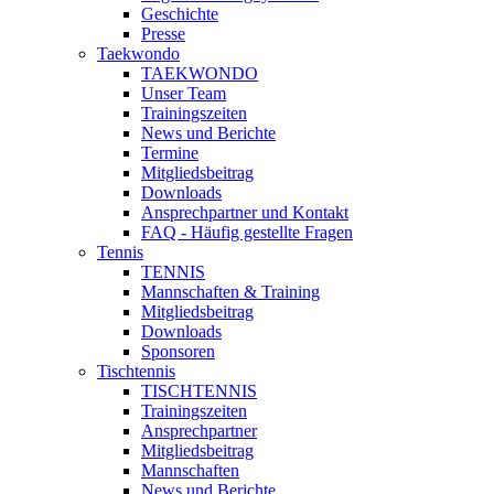
Geschichte
Presse
Taekwondo
TAEKWONDO
Unser Team
Trainingszeiten
News und Berichte
Termine
Mitgliedsbeitrag
Downloads
Ansprechpartner und Kontakt
FAQ - Häufig gestellte Fragen
Tennis
TENNIS
Mannschaften & Training
Mitgliedsbeitrag
Downloads
Sponsoren
Tischtennis
TISCHTENNIS
Trainingszeiten
Ansprechpartner
Mitgliedsbeitrag
Mannschaften
News und Berichte