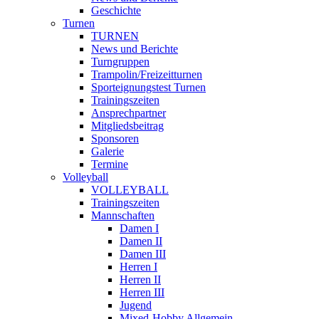
Geschichte
Turnen
TURNEN
News und Berichte
Turngruppen
Trampolin/Freizeitturnen
Sporteignungstest Turnen
Trainingszeiten
Ansprechpartner
Mitgliedsbeitrag
Sponsoren
Galerie
Termine
Volleyball
VOLLEYBALL
Trainingszeiten
Mannschaften
Damen I
Damen II
Damen III
Herren I
Herren II
Herren III
Jugend
Mixed-Hobby Allgemein