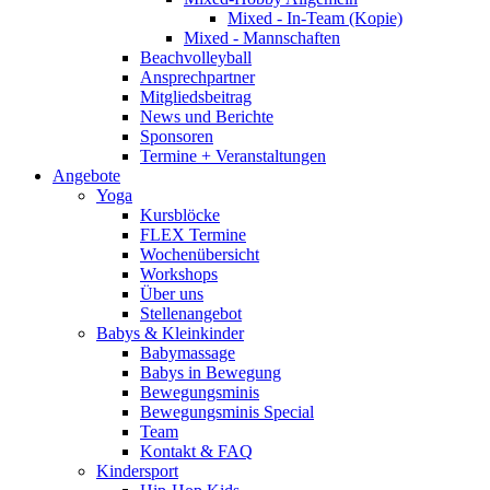
Mixed - In-Team (Kopie)
Mixed - Mannschaften
Beachvolleyball
Ansprechpartner
Mitgliedsbeitrag
News und Berichte
Sponsoren
Termine + Veranstaltungen
Angebote
Yoga
Kursblöcke
FLEX Termine
Wochenübersicht
Workshops
Über uns
Stellenangebot
Babys & Kleinkinder
Babymassage
Babys in Bewegung
Bewegungsminis
Bewegungsminis Special
Team
Kontakt & FAQ
Kindersport