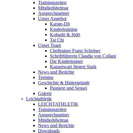
Trainingszeiten
Mitgliedsbeitrag
Ansprechpartner
Unser Angebot
Karate-Dō
Kindertraining
Kobudō & Jōdō
Tai Chi
Unser Team
Cheftrainer Franz Scheiner
Schriftführerin Claudia von Collani
Die Kindertrainer
Kassenwart Jürgen Stark
News und Berichte
Termine
Geschichte & Hintergründe
Pioniere und Sensei
Galerie
Leichtathletik
LEICHTATHLETIK
Trainingszeiten
Ansprechpartner
Mitgliedsbeitrag
News und Berichte
Downloads