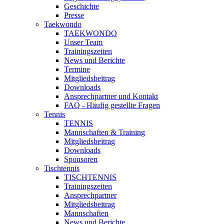
Geschichte
Presse
Taekwondo
TAEKWONDO
Unser Team
Trainingszeiten
News und Berichte
Termine
Mitgliedsbeitrag
Downloads
Ansprechpartner und Kontakt
FAQ - Häufig gestellte Fragen
Tennis
TENNIS
Mannschaften & Training
Mitgliedsbeitrag
Downloads
Sponsoren
Tischtennis
TISCHTENNIS
Trainingszeiten
Ansprechpartner
Mitgliedsbeitrag
Mannschaften
News und Berichte