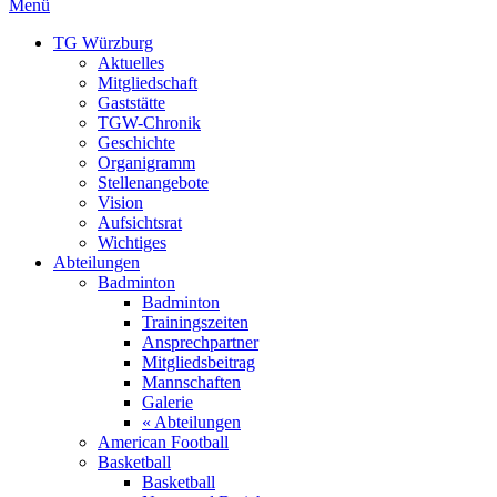
Menü
TG Würzburg
Aktuelles
Mitgliedschaft
Gaststätte
TGW-Chronik
Geschichte
Organigramm
Stellenangebote
Vision
Aufsichtsrat
Wichtiges
Abteilungen
Badminton
Badminton
Trainingszeiten
Ansprechpartner
Mitgliedsbeitrag
Mannschaften
Galerie
« Abteilungen
American Football
Basketball
Basketball