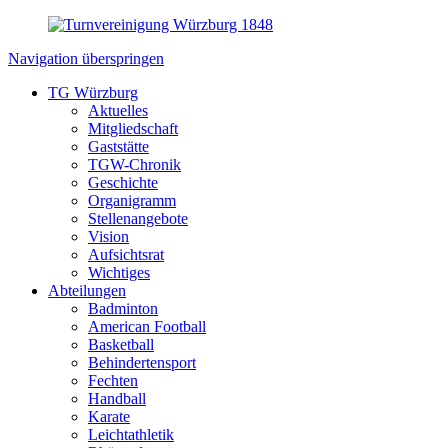
Navigation überspringen
TG Würzburg
Aktuelles
Mitgliedschaft
Gaststätte
TGW-Chronik
Geschichte
Organigramm
Stellenangebote
Vision
Aufsichtsrat
Wichtiges
Abteilungen
Badminton
American Football
Basketball
Behindertensport
Fechten
Handball
Karate
Leichtathletik