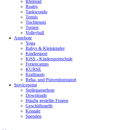
Rhönrad
Rugby
Taekwondo
Tennis
Tischtennis
Turnen
Volleyball
Angebote
Yoga
Babys & Kleinkinder
Kindersport
KiSS - Kindersportschule
Feriencamps
KURSE
Kraftraum
Reha- und Präventionssport
Servicepoint
Stellenangebote
Downloads
Häufig gestellte Fragen
Geschäftsstelle
Kontakt
Spenden