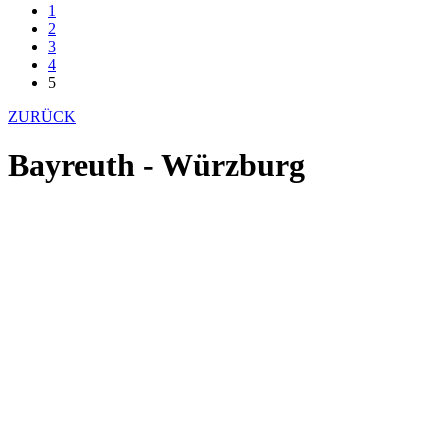
1
2
3
4
5
ZURÜCK
Bayreuth - Würzburg