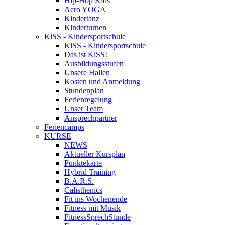
Hip-Hop Kids
Acro YOGA
Kindertanz
Kinderturnen
KiSS - Kindersportschule
KiSS - Kindersportschule
Das ist KiSS!
Ausbildungsstufen
Unsere Hallen
Kosten und Anmeldung
Stundenplan
Ferienregelung
Unser Team
Ansprechpartner
Feriencamps
KURSE
NEWS
Aktueller Kursplan
Punktekarte
Hybrid Training
B.A.R.S.
Calisthenics
Fit ins Wochenende
Fitness mit Musik
FitnessSprechStunde