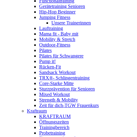
Functionaltraining
Gerätetraining Senioren
Hip-Hop Beginner
Jumping Fitness
Unsere Trainerinnen
Lauftraining
Mama fit - Baby mit
Mobility & Stretch
Outdoor-Fitness
Pilates
Pilates für Schwangere
Pump it!
Rücken-Fit
Sandsack Workout
TRX®- Schlingentraining
Core-Starke Mitte
Sturzprävention für Senioren
Mixed Workout
Strength & Mobility
Zeit für dich-TGW Frauenkurs
Kraftraum
KRAFTRAUM
Öffnungszeiten
Trainingbereich
Probetraining