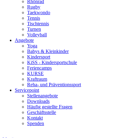
Rhönrad
Rugby
Taekwondo
Tennis
Tischtennis
Turnen
Volleyball
Angebote
Yoga
Babys & Kleinkinder
Kindersport
KiSS - Kindersportschule
Feriencamps
KURSE
Kraftraum
Reha- und Präventionssport
Servicepoint
Stellenangebote
Downloads
Häufig gestellte Fragen
Geschäftsstelle
Kontakt
Spenden