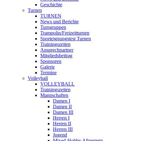
Geschichte
Turnen
TURNEN
News und Berichte
Turngruppen
Trampolin/Freizeitturnen
Sporteignungstest Turnen
Trainingszeiten
Ansprechpartner
Mitgliedsbeitrag
Sponsoren
Galerie
Termine
Volleyball
VOLLEYBALL
Trainingszeiten
Mannschaften
Damen I
Damen II
Damen III
Herren I
Herren II
Herren III
Jugend
Mixed-Hobby Allgemein