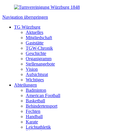
Navigation überspringen
TG Würzburg
Aktuelles
Mitgliedschaft
Gaststätte
TGW-Chronik
Geschichte
Organigramm
Stellenangebote
Vision
Aufsichtsrat
Wichtiges
Abteilungen
Badminton
American Football
Basketball
Behindertensport
Fechten
Handball
Karate
Leichtathletik