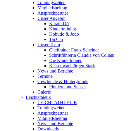
Trainingszeiten
Mitgliedsbeitrag
Ansprechpartner
Unser Angebot
Karate-Dō
Kindertraining
Kobudō & Jōdō
Tai Chi
Unser Team
Cheftrainer Franz Scheiner
Schriftführerin Claudia von Collani
Die Kindertrainer
Kassenwart Jürgen Stark
News und Berichte
Termine
Geschichte & Hintergründe
Pioniere und Sensei
Galerie
Leichtathletik
LEICHTATHLETIK
Trainingszeiten
Ansprechpartner
Mitgliedsbeitrag
News und Berichte
Downloads