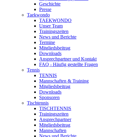
Geschichte
Presse
Taekwondo
TAEKWONDO
Unser Team
Trainingszeiten
News und Berichte
Termine
Mitgliedsbeitrag
Downloads
Ansprechpartner und Kontakt
FAQ - Häufig gestellte Fragen
Tennis
TENNIS
Mannschaften & Training
Mitgliedsbeitrag
Downloads
Sponsoren
Tischtennis
TISCHTENNIS
Trainingszeiten
Ansprechpartner
Mitgliedsbeitrag
Mannschaften
News und Berichte