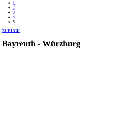
1
2
3
4
5
ZURÜCK
Bayreuth - Würzburg