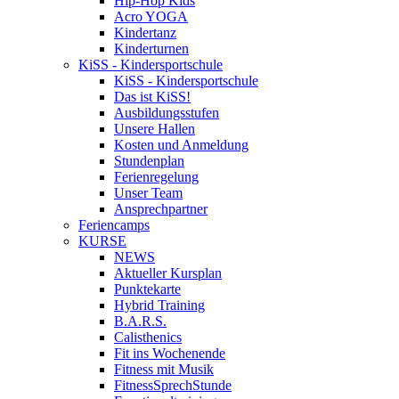
Hip-Hop Kids
Acro YOGA
Kindertanz
Kinderturnen
KiSS - Kindersportschule
KiSS - Kindersportschule
Das ist KiSS!
Ausbildungsstufen
Unsere Hallen
Kosten und Anmeldung
Stundenplan
Ferienregelung
Unser Team
Ansprechpartner
Feriencamps
KURSE
NEWS
Aktueller Kursplan
Punktekarte
Hybrid Training
B.A.R.S.
Calisthenics
Fit ins Wochenende
Fitness mit Musik
FitnessSprechStunde