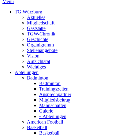
Menü
TG Würzburg
Aktuelles
Mitgliedschaft
Gaststätte
TGW-Chronik
Geschichte
Organigramm
Stellenangebote
Vision
Aufsichtsrat
Wichtiges
Abteilungen
Badminton
Badminton
Trainingszeiten
Ansprechpartner
Mitgliedsbeitrag
Mannschaften
Galerie
« Abteilungen
American Football
Basketball
Basketball