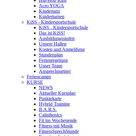
Hip-Hop Kids
Acro YOGA
Kindertanz
Kinderturnen
KiSS - Kindersportschule
KiSS - Kindersportschule
Das ist KiSS!
Ausbildungsstufen
Unsere Hallen
Kosten und Anmeldung
Stundenplan
Ferienregelung
Unser Team
Ansprechpartner
Feriencamps
KURSE
NEWS
Aktueller Kursplan
Punktekarte
Hybrid Training
B.A.R.S.
Calisthenics
Fit ins Wochenende
Fitness mit Musik
FitnessSprechStunde