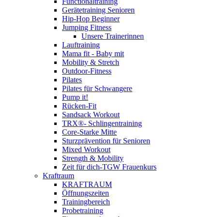
Functionaltraining
Gerätetraining Senioren
Hip-Hop Beginner
Jumping Fitness
Unsere Trainerinnen
Lauftraining
Mama fit - Baby mit
Mobility & Stretch
Outdoor-Fitness
Pilates
Pilates für Schwangere
Pump it!
Rücken-Fit
Sandsack Workout
TRX®- Schlingentraining
Core-Starke Mitte
Sturzprävention für Senioren
Mixed Workout
Strength & Mobility
Zeit für dich-TGW Frauenkurs
Kraftraum
KRAFTRAUM
Öffnungszeiten
Trainingbereich
Probetraining