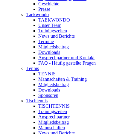
Geschichte
Presse
Taekwondo
TAEKWONDO
Unser Team
Trainingszeiten
News und Berichte
Termine
Mitgliedsbeitrag
Downloads
Ansprechpartner und Kontakt
FAQ - Häufig gestellte Fragen
Tennis
TENNIS
Mannschaften & Training
Mitgliedsbeitrag
Downloads
Sponsoren
Tischtennis
TISCHTENNIS
Trainingszeiten
Ansprechpartner
Mitgliedsbeitrag
Mannschaften
News und Berichte