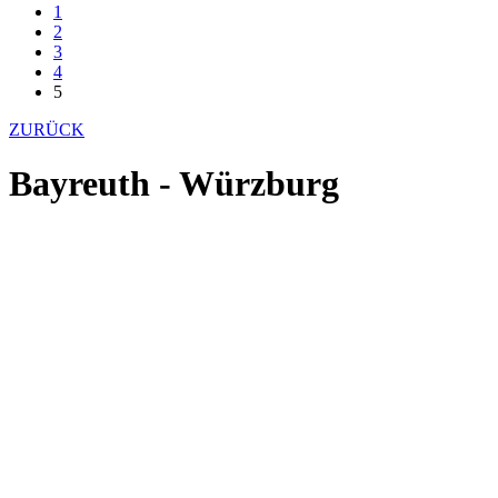
1
2
3
4
5
ZURÜCK
Bayreuth - Würzburg