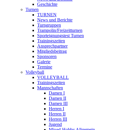
Geschichte
Turnen
TURNEN
News und Berichte
Turngruppen
Trampolin/Freizeitturnen
Sporteignungstest Turnen
Trainingszeiten
Ansprechpartner
Mitgliedsbeitrag
Sponsoren
Galerie
Termine
Volleyball
VOLLEYBALL
Trainingszeiten
Mannschaften
Damen I
Damen II
Damen III
Herren I
Herren II
Herren III
Jugend
Mixed-Hobby Allgemein