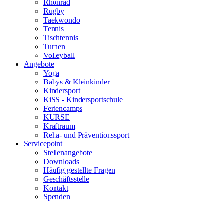
Rhönrad
Rugby
Taekwondo
Tennis
Tischtennis
Turnen
Volleyball
Angebote
Yoga
Babys & Kleinkinder
Kindersport
KiSS - Kindersportschule
Feriencamps
KURSE
Kraftraum
Reha- und Präventionssport
Servicepoint
Stellenangebote
Downloads
Häufig gestellte Fragen
Geschäftsstelle
Kontakt
Spenden