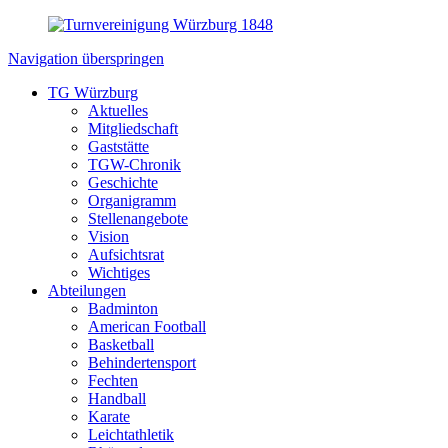
Navigation überspringen
TG Würzburg
Aktuelles
Mitgliedschaft
Gaststätte
TGW-Chronik
Geschichte
Organigramm
Stellenangebote
Vision
Aufsichtsrat
Wichtiges
Abteilungen
Badminton
American Football
Basketball
Behindertensport
Fechten
Handball
Karate
Leichtathletik