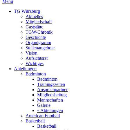
Menü
TG Würzburg
Aktuelles
Mitgliedschaft
Gaststätte
TGW-Chronik
Geschichte
Organigramm
Stellenangebote
Vision
Aufsichtsrat
Wichtiges
Abteilungen
Badminton
Badminton
Trainingszeiten
Ansprechpartner
Mitgliedsbeitrag
Mannschaften
Galerie
« Abteilungen
American Football
Basketball
Basketball