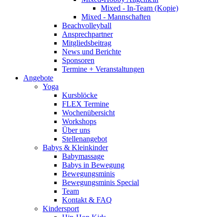
Mixed - In-Team (Kopie)
Mixed - Mannschaften
Beachvolleyball
Ansprechpartner
Mitgliedsbeitrag
News und Berichte
Sponsoren
Termine + Veranstaltungen
Angebote
Yoga
Kursblöcke
FLEX Termine
Wochenübersicht
Workshops
Über uns
Stellenangebot
Babys & Kleinkinder
Babymassage
Babys in Bewegung
Bewegungsminis
Bewegungsminis Special
Team
Kontakt & FAQ
Kindersport