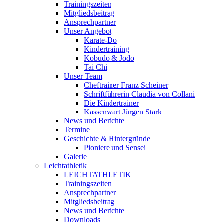
Trainingszeiten
Mitgliedsbeitrag
Ansprechpartner
Unser Angebot
Karate-Dō
Kindertraining
Kobudō & Jōdō
Tai Chi
Unser Team
Cheftrainer Franz Scheiner
Schriftführerin Claudia von Collani
Die Kindertrainer
Kassenwart Jürgen Stark
News und Berichte
Termine
Geschichte & Hintergründe
Pioniere und Sensei
Galerie
Leichtathletik
LEICHTATHLETIK
Trainingszeiten
Ansprechpartner
Mitgliedsbeitrag
News und Berichte
Downloads