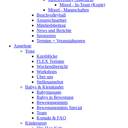
Mixed - In-Team (Kopie)
Mixed - Mannschaften
Beachvolleyball
Ansprechpartner
Mitgliedsbeitrag
News und Berichte
Sponsoren
Termine + Veranstaltungen
Angebote
Yoga
Kursblöcke
FLEX Termine
Wochenübersicht
Workshops
Über uns
Stellenangebot
Babys & Kleinkinder
Babymassage
Babys in Bewegung
Bewegungsminis
Bewegungsminis Special
Team
Kontakt & FAQ
Kindersport