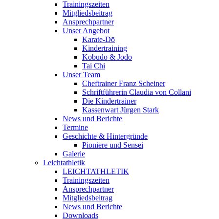
Trainingszeiten
Mitgliedsbeitrag
Ansprechpartner
Unser Angebot
Karate-Dō
Kindertraining
Kobudō & Jōdō
Tai Chi
Unser Team
Cheftrainer Franz Scheiner
Schriftführerin Claudia von Collani
Die Kindertrainer
Kassenwart Jürgen Stark
News und Berichte
Termine
Geschichte & Hintergründe
Pioniere und Sensei
Galerie
Leichtathletik
LEICHTATHLETIK
Trainingszeiten
Ansprechpartner
Mitgliedsbeitrag
News und Berichte
Downloads