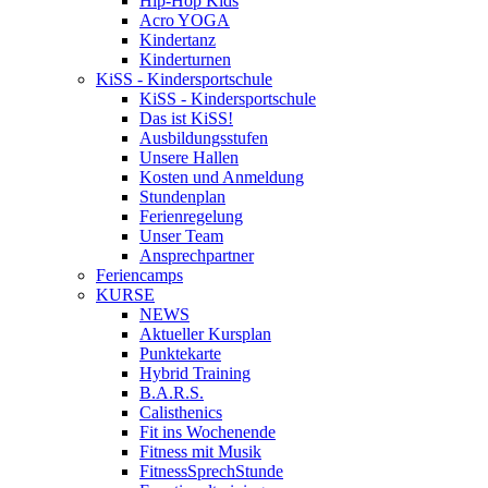
Hip-Hop Kids
Acro YOGA
Kindertanz
Kinderturnen
KiSS - Kindersportschule
KiSS - Kindersportschule
Das ist KiSS!
Ausbildungsstufen
Unsere Hallen
Kosten und Anmeldung
Stundenplan
Ferienregelung
Unser Team
Ansprechpartner
Feriencamps
KURSE
NEWS
Aktueller Kursplan
Punktekarte
Hybrid Training
B.A.R.S.
Calisthenics
Fit ins Wochenende
Fitness mit Musik
FitnessSprechStunde