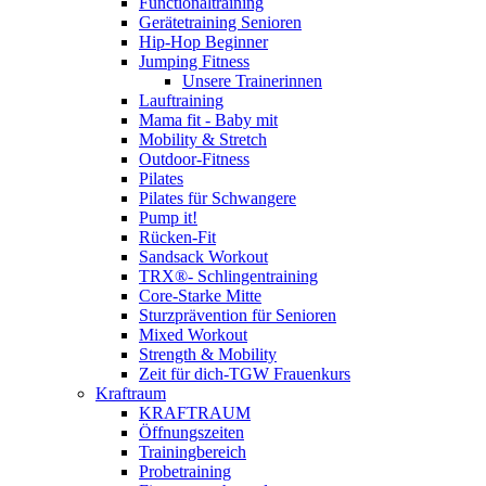
Functionaltraining
Gerätetraining Senioren
Hip-Hop Beginner
Jumping Fitness
Unsere Trainerinnen
Lauftraining
Mama fit - Baby mit
Mobility & Stretch
Outdoor-Fitness
Pilates
Pilates für Schwangere
Pump it!
Rücken-Fit
Sandsack Workout
TRX®- Schlingentraining
Core-Starke Mitte
Sturzprävention für Senioren
Mixed Workout
Strength & Mobility
Zeit für dich-TGW Frauenkurs
Kraftraum
KRAFTRAUM
Öffnungszeiten
Trainingbereich
Probetraining