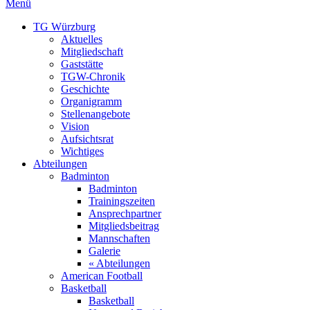
Menü
TG Würzburg
Aktuelles
Mitgliedschaft
Gaststätte
TGW-Chronik
Geschichte
Organigramm
Stellenangebote
Vision
Aufsichtsrat
Wichtiges
Abteilungen
Badminton
Badminton
Trainingszeiten
Ansprechpartner
Mitgliedsbeitrag
Mannschaften
Galerie
« Abteilungen
American Football
Basketball
Basketball