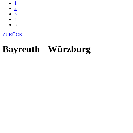
1
2
3
4
5
ZURÜCK
Bayreuth - Würzburg