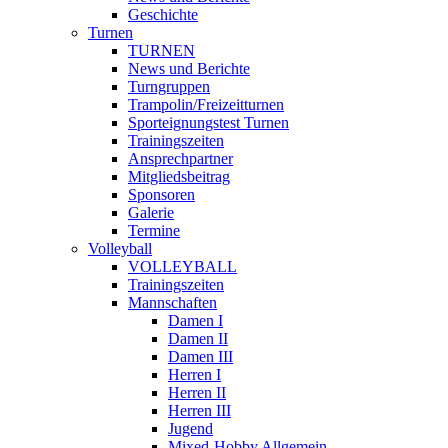
Geschichte
Turnen
TURNEN
News und Berichte
Turngruppen
Trampolin/Freizeitturnen
Sporteignungstest Turnen
Trainingszeiten
Ansprechpartner
Mitgliedsbeitrag
Sponsoren
Galerie
Termine
Volleyball
VOLLEYBALL
Trainingszeiten
Mannschaften
Damen I
Damen II
Damen III
Herren I
Herren II
Herren III
Jugend
Mixed-Hobby Allgemein