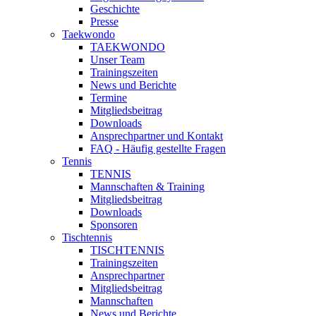
Geschichte
Presse
Taekwondo
TAEKWONDO
Unser Team
Trainingszeiten
News und Berichte
Termine
Mitgliedsbeitrag
Downloads
Ansprechpartner und Kontakt
FAQ - Häufig gestellte Fragen
Tennis
TENNIS
Mannschaften & Training
Mitgliedsbeitrag
Downloads
Sponsoren
Tischtennis
TISCHTENNIS
Trainingszeiten
Ansprechpartner
Mitgliedsbeitrag
Mannschaften
News und Berichte