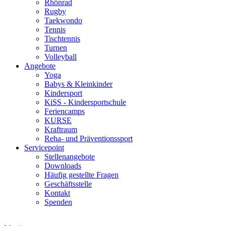
Rhönrad
Rugby
Taekwondo
Tennis
Tischtennis
Turnen
Volleyball
Angebote
Yoga
Babys & Kleinkinder
Kindersport
KiSS - Kindersportschule
Feriencamps
KURSE
Kraftraum
Reha- und Präventionssport
Servicepoint
Stellenangebote
Downloads
Häufig gestellte Fragen
Geschäftsstelle
Kontakt
Spenden