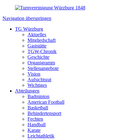
Navigation überspringen
TG Würzburg
Aktuelles
Mitgliedschaft
Gaststätte
TGW-Chronik
Geschichte
Organigramm
Stellenangebote
Vision
Aufsichtsrat
Wichtiges
Abteilungen
Badminton
American Football
Basketball
Behindertensport
Fechten
Handball
Karate
Leichtathletik