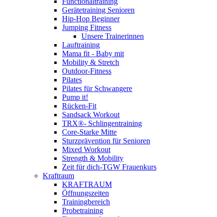
Functionaltraining
Gerätetraining Senioren
Hip-Hop Beginner
Jumping Fitness
Unsere Trainerinnen
Lauftraining
Mama fit - Baby mit
Mobility & Stretch
Outdoor-Fitness
Pilates
Pilates für Schwangere
Pump it!
Rücken-Fit
Sandsack Workout
TRX®- Schlingentraining
Core-Starke Mitte
Sturzprävention für Senioren
Mixed Workout
Strength & Mobility
Zeit für dich-TGW Frauenkurs
Kraftraum
KRAFTRAUM
Öffnungszeiten
Trainingbereich
Probetraining