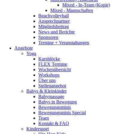
Mixed - In-Team (Kopie)
Mixed - Mannschaften
Beachvolleyball
Ansprechpartner
Mitgliedsbeitrag
News und Berichte
Sponsoren
Termine + Veranstaltungen
Angebote
Yoga
Kursblöcke
FLEX Termine
Wochenübersicht
Workshops
Über uns
Stellenangebot
Babys & Kleinkinder
Babymassage
Babys in Bewegung
Bewegungsminis
Bewegungsminis Special
Team
Kontakt & FAQ
Kindersport