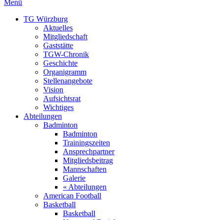
Menü
TG Würzburg
Aktuelles
Mitgliedschaft
Gaststätte
TGW-Chronik
Geschichte
Organigramm
Stellenangebote
Vision
Aufsichtsrat
Wichtiges
Abteilungen
Badminton
Badminton
Trainingszeiten
Ansprechpartner
Mitgliedsbeitrag
Mannschaften
Galerie
« Abteilungen
American Football
Basketball
Basketball