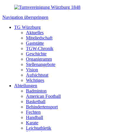
Navigation überspringen
TG Würzburg
Aktuelles
Mitgliedschaft
Gaststätte
TGW-Chronik
Geschichte
Organigramm
Stellenangebote
Vision
Aufsichtsrat
Wichtiges
Abteilungen
Badminton
American Football
Basketball
Behindertensport
Fechten
Handball
Karate
Leichtathletik