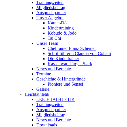
Trainingszeiten
Mitgliedsbeitrag
Ansprechpartner
Unser Angebot
Karate-Dō
Kindertraining
Kobudō & Jōdō
Tai Chi
Unser Team
Cheftrainer Franz Scheiner
Schriftführerin Claudia von Collani
Die Kindertrainer
Kassenwart Jürgen Stark
News und Berichte
Termine
Geschichte & Hintergründe
Pioniere und Sensei
Galerie
Leichtathletik
LEICHTATHLETIK
Trainingszeiten
Ansprechpartner
Mitgliedsbeitrag
News und Berichte
Downloads