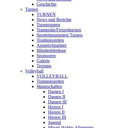
Geschichte
Turnen
TURNEN
News und Berichte
Turngruppen
Trampolin/Freizeitturnen
Sporteignungstest Turnen
Trainingszeiten
Ansprechpartner
Mitgliedsbeitrag
Sponsoren
Galerie
Termine
Volleyball
VOLLEYBALL
Trainingszeiten
Mannschaften
Damen I
Damen II
Damen III
Herren I
Herren II
Herren III
Jugend
Mixed-Hobby Allgemein