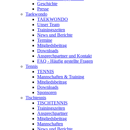
Geschichte
Presse
Taekwondo
TAEKWONDO
Unser Team
Trainingszeiten
News und Berichte
Termine
Mitgliedsbeitrag
Downloads
Ansprechpartner und Kontakt
FAQ - Häufig gestellte Fragen
Tennis
TENNIS
Mannschaften & Training
Mitgliedsbeitrag
Downloads
Sponsoren
Tischtennis
TISCHTENNIS
Trainingszeiten
Ansprechpartner
Mitgliedsbeitrag
Mannschaften
News und Berichte