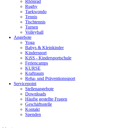
Rhönrad
Rugby
Taekwondo
Tennis
Tischtennis
Turnen
Volleyball
Angebote
Yoga
Babys & Kleinkinder
Kindersport
KiSS - Kindersportschule
Feriencamps
KURSE
Kraftraum
Reha- und Präventionssport
Servicepoint
Stellenangebote
Downloads
Häufig gestellte Fragen
Geschäftsstelle
Kontakt
Spenden