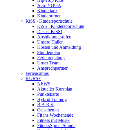
Hip-Hop Kids
Acro YOGA
Kindertanz
Kinderturnen
KiSS - Kindersportschule
KiSS - Kindersportschule
Das ist KiSS!
Ausbildungsstufen
Unsere Hallen
Kosten und Anmeldung
Stundenplan
Ferienregelung
Unser Team
Ansprechpartner
Feriencamps
KURSE
NEWS
Aktueller Kursplan
Punktekarte
Hybrid Training
B.A.R.S.
Calisthenics
Fit ins Wochenende
Fitness mit Musik
FitnessSprechStunde