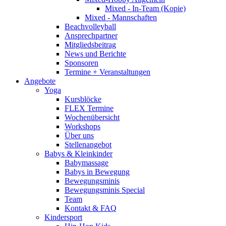
Mixed - In-Team (Kopie)
Mixed - Mannschaften
Beachvolleyball
Ansprechpartner
Mitgliedsbeitrag
News und Berichte
Sponsoren
Termine + Veranstaltungen
Angebote
Yoga
Kursblöcke
FLEX Termine
Wochenübersicht
Workshops
Über uns
Stellenangebot
Babys & Kleinkinder
Babymassage
Babys in Bewegung
Bewegungsminis
Bewegungsminis Special
Team
Kontakt & FAQ
Kindersport