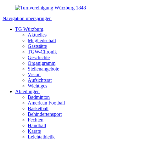
Navigation überspringen
TG Würzburg
Aktuelles
Mitgliedschaft
Gaststätte
TGW-Chronik
Geschichte
Organigramm
Stellenangebote
Vision
Aufsichtsrat
Wichtiges
Abteilungen
Badminton
American Football
Basketball
Behindertensport
Fechten
Handball
Karate
Leichtathletik