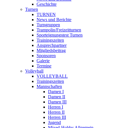
Geschichte
Turnen
TURNEN
News und Berichte
Turngruppen
Trampolin/Freizeitturnen
Sporteignungstest Turnen
Trainingszeiten
Ansprechpartner
Mitgliedsbeitrag
Sponsoren
Galerie
Termine
Volleyball
VOLLEYBALL
Trainingszeiten
Mannschaften
Damen I
Damen II
Damen III
Herren I
Herren II
Herren III
Jugend
Mixed-Hobby Allgemein