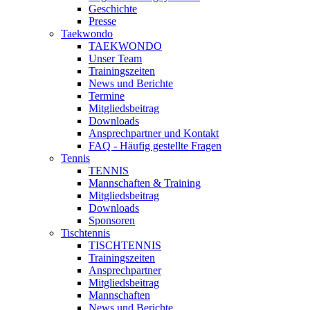
Geschichte
Presse
Taekwondo
TAEKWONDO
Unser Team
Trainingszeiten
News und Berichte
Termine
Mitgliedsbeitrag
Downloads
Ansprechpartner und Kontakt
FAQ - Häufig gestellte Fragen
Tennis
TENNIS
Mannschaften & Training
Mitgliedsbeitrag
Downloads
Sponsoren
Tischtennis
TISCHTENNIS
Trainingszeiten
Ansprechpartner
Mitgliedsbeitrag
Mannschaften
News und Berichte