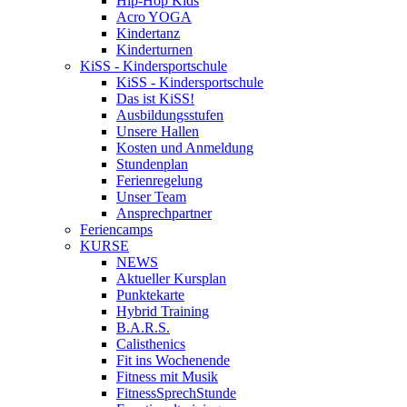
Hip-Hop Kids
Acro YOGA
Kindertanz
Kinderturnen
KiSS - Kindersportschule
KiSS - Kindersportschule
Das ist KiSS!
Ausbildungsstufen
Unsere Hallen
Kosten und Anmeldung
Stundenplan
Ferienregelung
Unser Team
Ansprechpartner
Feriencamps
KURSE
NEWS
Aktueller Kursplan
Punktekarte
Hybrid Training
B.A.R.S.
Calisthenics
Fit ins Wochenende
Fitness mit Musik
FitnessSprechStunde