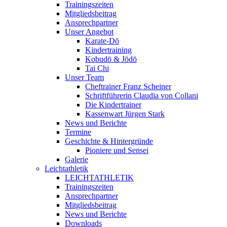
Trainingszeiten
Mitgliedsbeitrag
Ansprechpartner
Unser Angebot
Karate-Dō
Kindertraining
Kobudō & Jōdō
Tai Chi
Unser Team
Cheftrainer Franz Scheiner
Schriftführerin Claudia von Collani
Die Kindertrainer
Kassenwart Jürgen Stark
News und Berichte
Termine
Geschichte & Hintergründe
Pioniere und Sensei
Galerie
Leichtathletik
LEICHTATHLETIK
Trainingszeiten
Ansprechpartner
Mitgliedsbeitrag
News und Berichte
Downloads