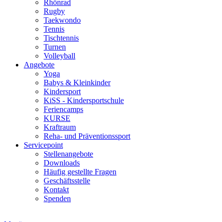
Rhönrad
Rugby
Taekwondo
Tennis
Tischtennis
Turnen
Volleyball
Angebote
Yoga
Babys & Kleinkinder
Kindersport
KiSS - Kindersportschule
Feriencamps
KURSE
Kraftraum
Reha- und Präventionssport
Servicepoint
Stellenangebote
Downloads
Häufig gestellte Fragen
Geschäftsstelle
Kontakt
Spenden