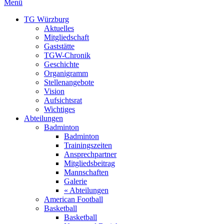
Menü
TG Würzburg
Aktuelles
Mitgliedschaft
Gaststätte
TGW-Chronik
Geschichte
Organigramm
Stellenangebote
Vision
Aufsichtsrat
Wichtiges
Abteilungen
Badminton
Badminton
Trainingszeiten
Ansprechpartner
Mitgliedsbeitrag
Mannschaften
Galerie
« Abteilungen
American Football
Basketball
Basketball