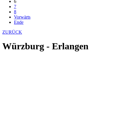
6
7
8
Vorwärts
Ende
ZURÜCK
Würzburg - Erlangen