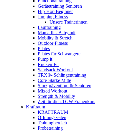
Functionaltraining
Gerätetraining Senioren
Hip-Hop Beginner
Jumping Fitness
Unsere Trainerinnen
Lauftraining
Mama fit - Baby mit
Mobility & Stretch
Outdoor-Fitness
Pilates
Pilates für Schwangere
Pump it!
Rücken-Fit
Sandsack Workout
TRX®- Schlingentraining
Core-Starke Mitte
Sturzprävention für Senioren
Mixed Workout
Strength & Mobility
Zeit für dich-TGW Frauenkurs
Kraftraum
KRAFTRAUM
Öffnungszeiten
Trainingbereich
Probetraining