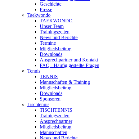
Geschichte
Presse
Taekwondo
TAEKWONDO
Unser Team
Trainingszeiten
News und Berichte
Termine
Mitgliedsbeitrag
Downloads
Ansprechpartner und Kontakt
FAQ - Häufig gestellte Fragen
Tennis
TENNIS
Mannschaften & Training
Mitgliedsbeitrag
Downloads
Sponsoren
Tischtennis
TISCHTENNIS
Trainingszeiten
Ansprechpartner
Mitgliedsbeitrag
Mannschaften
News und Berichte