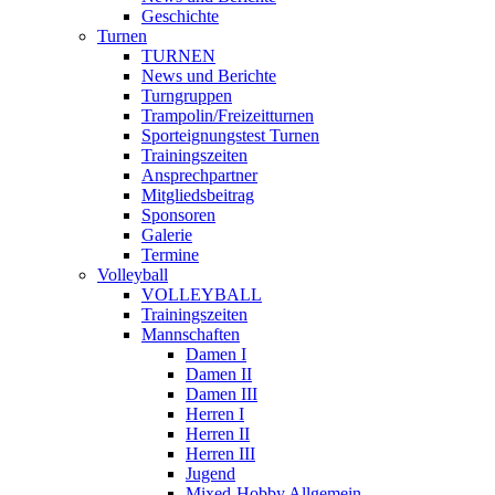
Geschichte
Turnen
TURNEN
News und Berichte
Turngruppen
Trampolin/Freizeitturnen
Sporteignungstest Turnen
Trainingszeiten
Ansprechpartner
Mitgliedsbeitrag
Sponsoren
Galerie
Termine
Volleyball
VOLLEYBALL
Trainingszeiten
Mannschaften
Damen I
Damen II
Damen III
Herren I
Herren II
Herren III
Jugend
Mixed-Hobby Allgemein