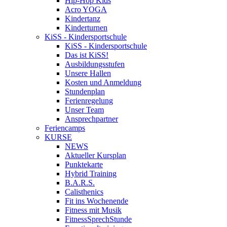
Hip-Hop Kids
Acro YOGA
Kindertanz
Kinderturnen
KiSS - Kindersportschule
KiSS - Kindersportschule
Das ist KiSS!
Ausbildungsstufen
Unsere Hallen
Kosten und Anmeldung
Stundenplan
Ferienregelung
Unser Team
Ansprechpartner
Feriencamps
KURSE
NEWS
Aktueller Kursplan
Punktekarte
Hybrid Training
B.A.R.S.
Calisthenics
Fit ins Wochenende
Fitness mit Musik
FitnessSprechStunde