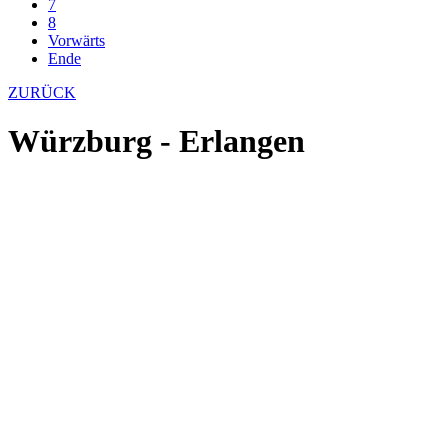
7
8
Vorwärts
Ende
ZURÜCK
Würzburg - Erlangen