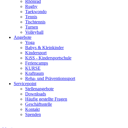
Rhönrad
Rugby
Taekwondo
Tennis
Tischtennis
Turnen
Volleyball
Angebote
Yoga
Babys & Kleinkinder
Kindersport
KiSS - Kindersportschule
Feriencamps
KURSE
Kraftraum
Reha- und Präventionssport
Servicepoint
Stellenangebote
Downloads
Häufig gestellte Fragen
Geschäftsstelle
Kontakt
Spenden