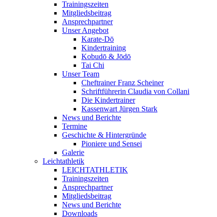
Trainingszeiten
Mitgliedsbeitrag
Ansprechpartner
Unser Angebot
Karate-Dō
Kindertraining
Kobudō & Jōdō
Tai Chi
Unser Team
Cheftrainer Franz Scheiner
Schriftführerin Claudia von Collani
Die Kindertrainer
Kassenwart Jürgen Stark
News und Berichte
Termine
Geschichte & Hintergründe
Pioniere und Sensei
Galerie
Leichtathletik
LEICHTATHLETIK
Trainingszeiten
Ansprechpartner
Mitgliedsbeitrag
News und Berichte
Downloads