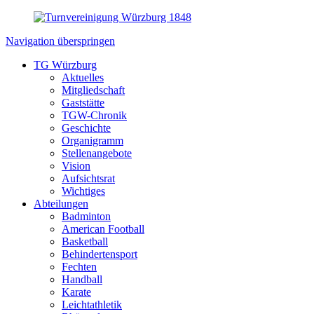
Navigation überspringen
TG Würzburg
Aktuelles
Mitgliedschaft
Gaststätte
TGW-Chronik
Geschichte
Organigramm
Stellenangebote
Vision
Aufsichtsrat
Wichtiges
Abteilungen
Badminton
American Football
Basketball
Behindertensport
Fechten
Handball
Karate
Leichtathletik