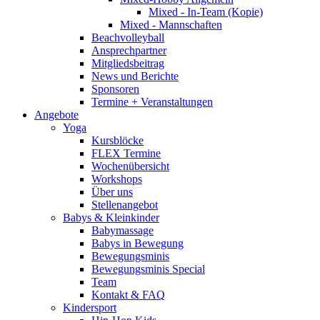
Mixed - In-Team (Kopie)
Mixed - Mannschaften
Beachvolleyball
Ansprechpartner
Mitgliedsbeitrag
News und Berichte
Sponsoren
Termine + Veranstaltungen
Angebote
Yoga
Kursblöcke
FLEX Termine
Wochenübersicht
Workshops
Über uns
Stellenangebot
Babys & Kleinkinder
Babymassage
Babys in Bewegung
Bewegungsminis
Bewegungsminis Special
Team
Kontakt & FAQ
Kindersport