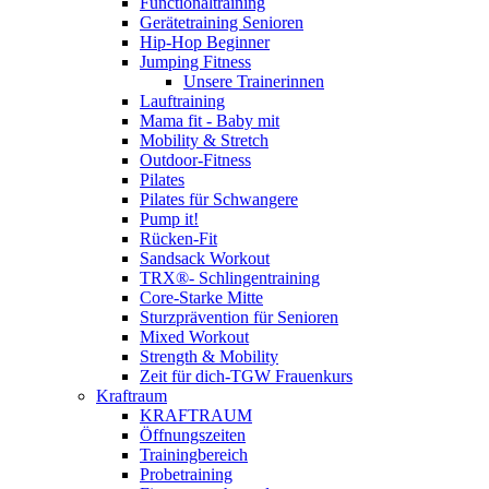
Functionaltraining
Gerätetraining Senioren
Hip-Hop Beginner
Jumping Fitness
Unsere Trainerinnen
Lauftraining
Mama fit - Baby mit
Mobility & Stretch
Outdoor-Fitness
Pilates
Pilates für Schwangere
Pump it!
Rücken-Fit
Sandsack Workout
TRX®- Schlingentraining
Core-Starke Mitte
Sturzprävention für Senioren
Mixed Workout
Strength & Mobility
Zeit für dich-TGW Frauenkurs
Kraftraum
KRAFTRAUM
Öffnungszeiten
Trainingbereich
Probetraining