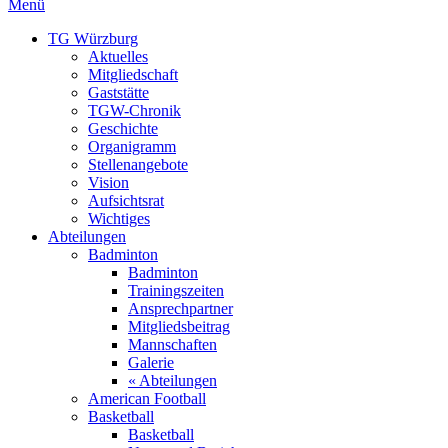
Menü
TG Würzburg
Aktuelles
Mitgliedschaft
Gaststätte
TGW-Chronik
Geschichte
Organigramm
Stellenangebote
Vision
Aufsichtsrat
Wichtiges
Abteilungen
Badminton
Badminton
Trainingszeiten
Ansprechpartner
Mitgliedsbeitrag
Mannschaften
Galerie
« Abteilungen
American Football
Basketball
Basketball