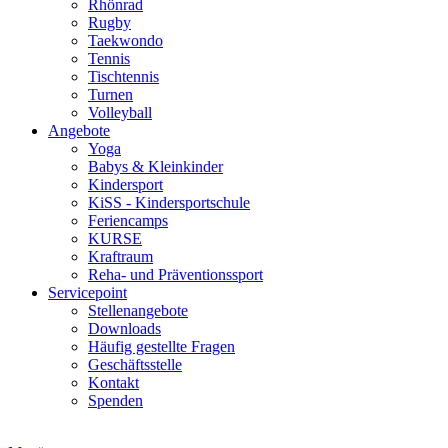
Rhönrad
Rugby
Taekwondo
Tennis
Tischtennis
Turnen
Volleyball
Angebote
Yoga
Babys & Kleinkinder
Kindersport
KiSS - Kindersportschule
Feriencamps
KURSE
Kraftraum
Reha- und Präventionssport
Servicepoint
Stellenangebote
Downloads
Häufig gestellte Fragen
Geschäftsstelle
Kontakt
Spenden