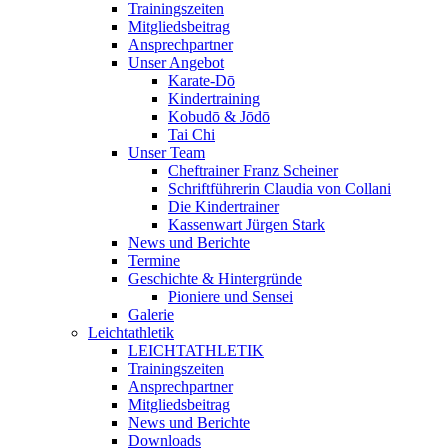
Trainingszeiten
Mitgliedsbeitrag
Ansprechpartner
Unser Angebot
Karate-Dō
Kindertraining
Kobudō & Jōdō
Tai Chi
Unser Team
Cheftrainer Franz Scheiner
Schriftführerin Claudia von Collani
Die Kindertrainer
Kassenwart Jürgen Stark
News und Berichte
Termine
Geschichte & Hintergründe
Pioniere und Sensei
Galerie
Leichtathletik
LEICHTATHLETIK
Trainingszeiten
Ansprechpartner
Mitgliedsbeitrag
News und Berichte
Downloads