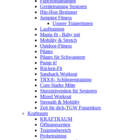
Functionaltraining
Gerätetraining Senioren
Hip-Hop Beginner
Jumping Fitness
Unsere Trainerinnen
Lauftraining
Mama fit - Baby mit
Mobility & Stretch
Outdoor-Fitness
Pilates
Pilates für Schwangere
Pump it!
Rücken-Fit
Sandsack Workout
TRX®- Schlingentraining
Core-Starke Mitte
Sturzprävention für Senioren
Mixed Workout
Strength & Mobility
Zeit für dich-TGW Frauenkurs
Kraftraum
KRAFTRAUM
Öffnungszeiten
Trainingbereich
Probetraining