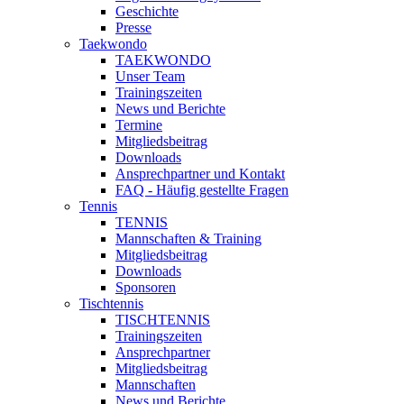
Geschichte
Presse
Taekwondo
TAEKWONDO
Unser Team
Trainingszeiten
News und Berichte
Termine
Mitgliedsbeitrag
Downloads
Ansprechpartner und Kontakt
FAQ - Häufig gestellte Fragen
Tennis
TENNIS
Mannschaften & Training
Mitgliedsbeitrag
Downloads
Sponsoren
Tischtennis
TISCHTENNIS
Trainingszeiten
Ansprechpartner
Mitgliedsbeitrag
Mannschaften
News und Berichte