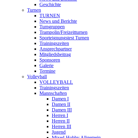
Geschichte
Turnen
TURNEN
News und Berichte
Turngruppen
Trampolin/Freizeitturnen
Sporteignungstest Turnen
Trainingszeiten
Ansprechpartner
Mitgliedsbeitrag
Sponsoren
Galerie
Termine
Volleyball
VOLLEYBALL
Trainingszeiten
Mannschaften
Damen I
Damen II
Damen III
Herren I
Herren II
Herren III
Jugend
Mixed-Hobby Allgemein