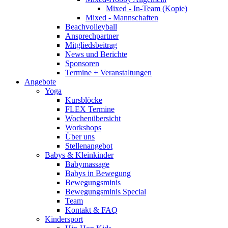
Mixed - In-Team (Kopie)
Mixed - Mannschaften
Beachvolleyball
Ansprechpartner
Mitgliedsbeitrag
News und Berichte
Sponsoren
Termine + Veranstaltungen
Angebote
Yoga
Kursblöcke
FLEX Termine
Wochenübersicht
Workshops
Über uns
Stellenangebot
Babys & Kleinkinder
Babymassage
Babys in Bewegung
Bewegungsminis
Bewegungsminis Special
Team
Kontakt & FAQ
Kindersport