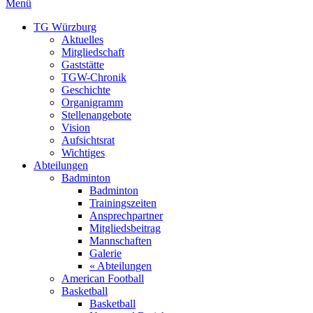
Menü
TG Würzburg
Aktuelles
Mitgliedschaft
Gaststätte
TGW-Chronik
Geschichte
Organigramm
Stellenangebote
Vision
Aufsichtsrat
Wichtiges
Abteilungen
Badminton
Badminton
Trainingszeiten
Ansprechpartner
Mitgliedsbeitrag
Mannschaften
Galerie
« Abteilungen
American Football
Basketball
Basketball