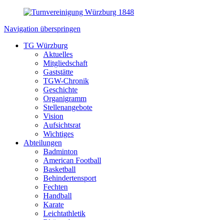
Navigation überspringen
TG Würzburg
Aktuelles
Mitgliedschaft
Gaststätte
TGW-Chronik
Geschichte
Organigramm
Stellenangebote
Vision
Aufsichtsrat
Wichtiges
Abteilungen
Badminton
American Football
Basketball
Behindertensport
Fechten
Handball
Karate
Leichtathletik