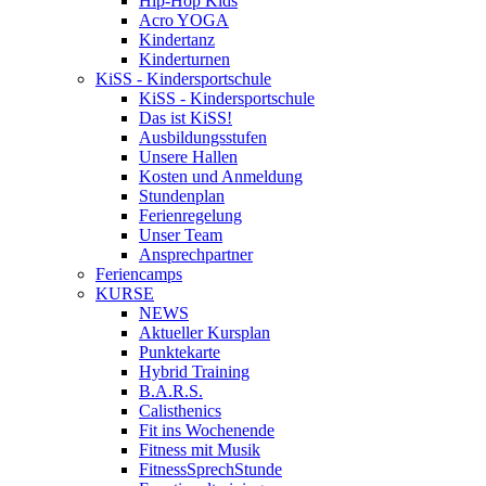
Hip-Hop Kids
Acro YOGA
Kindertanz
Kinderturnen
KiSS - Kindersportschule
KiSS - Kindersportschule
Das ist KiSS!
Ausbildungsstufen
Unsere Hallen
Kosten und Anmeldung
Stundenplan
Ferienregelung
Unser Team
Ansprechpartner
Feriencamps
KURSE
NEWS
Aktueller Kursplan
Punktekarte
Hybrid Training
B.A.R.S.
Calisthenics
Fit ins Wochenende
Fitness mit Musik
FitnessSprechStunde