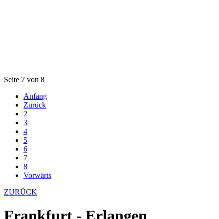
Seite 7 von 8
Anfang
Zurück
2
3
4
5
6
7
8
Vorwärts
ZURÜCK
Frankfurt - Erlangen