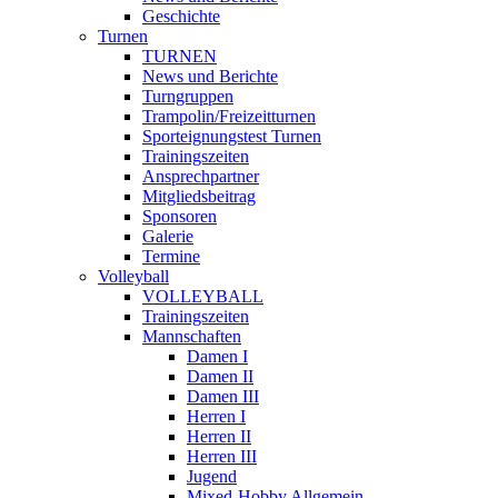
Geschichte
Turnen
TURNEN
News und Berichte
Turngruppen
Trampolin/Freizeitturnen
Sporteignungstest Turnen
Trainingszeiten
Ansprechpartner
Mitgliedsbeitrag
Sponsoren
Galerie
Termine
Volleyball
VOLLEYBALL
Trainingszeiten
Mannschaften
Damen I
Damen II
Damen III
Herren I
Herren II
Herren III
Jugend
Mixed-Hobby Allgemein