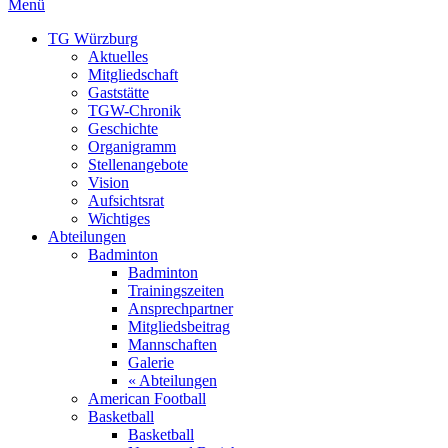
Menü
TG Würzburg
Aktuelles
Mitgliedschaft
Gaststätte
TGW-Chronik
Geschichte
Organigramm
Stellenangebote
Vision
Aufsichtsrat
Wichtiges
Abteilungen
Badminton
Badminton
Trainingszeiten
Ansprechpartner
Mitgliedsbeitrag
Mannschaften
Galerie
« Abteilungen
American Football
Basketball
Basketball