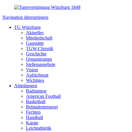
Navigation überspringen
TG Würzburg
Aktuelles
Mitgliedschaft
Gaststätte
TGW-Chronik
Geschichte
Organigramm
Stellenangebote
Vision
Aufsichtsrat
Wichtiges
Abteilungen
Badminton
American Football
Basketball
Behindertensport
Fechten
Handball
Karate
Leichtathletik