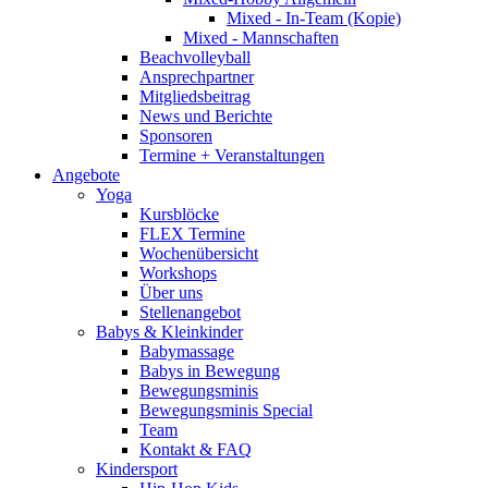
Mixed - In-Team (Kopie)
Mixed - Mannschaften
Beachvolleyball
Ansprechpartner
Mitgliedsbeitrag
News und Berichte
Sponsoren
Termine + Veranstaltungen
Angebote
Yoga
Kursblöcke
FLEX Termine
Wochenübersicht
Workshops
Über uns
Stellenangebot
Babys & Kleinkinder
Babymassage
Babys in Bewegung
Bewegungsminis
Bewegungsminis Special
Team
Kontakt & FAQ
Kindersport