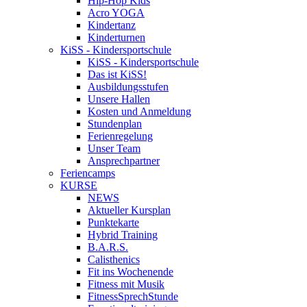
Hip-Hop Kids
Acro YOGA
Kindertanz
Kinderturnen
KiSS - Kindersportschule
KiSS - Kindersportschule
Das ist KiSS!
Ausbildungsstufen
Unsere Hallen
Kosten und Anmeldung
Stundenplan
Ferienregelung
Unser Team
Ansprechpartner
Feriencamps
KURSE
NEWS
Aktueller Kursplan
Punktekarte
Hybrid Training
B.A.R.S.
Calisthenics
Fit ins Wochenende
Fitness mit Musik
FitnessSprechStunde