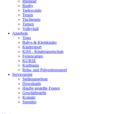
Rhönrad
Rugby
Taekwondo
Tennis
Tischtennis
Turnen
Volleyball
Angebote
Yoga
Babys & Kleinkinder
Kindersport
KiSS - Kindersportschule
Feriencamps
KURSE
Kraftraum
Reha- und Präventionssport
Servicepoint
Stellenangebote
Downloads
Häufig gestellte Fragen
Geschäftsstelle
Kontakt
Spenden