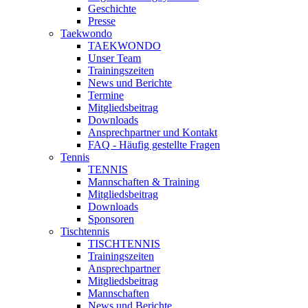
Geschichte
Presse
Taekwondo
TAEKWONDO
Unser Team
Trainingszeiten
News und Berichte
Termine
Mitgliedsbeitrag
Downloads
Ansprechpartner und Kontakt
FAQ - Häufig gestellte Fragen
Tennis
TENNIS
Mannschaften & Training
Mitgliedsbeitrag
Downloads
Sponsoren
Tischtennis
TISCHTENNIS
Trainingszeiten
Ansprechpartner
Mitgliedsbeitrag
Mannschaften
News und Berichte