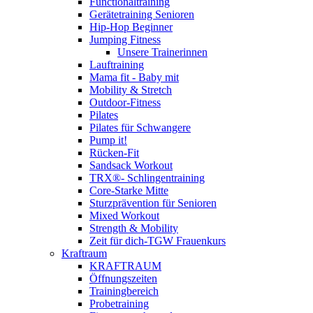
Functionaltraining
Gerätetraining Senioren
Hip-Hop Beginner
Jumping Fitness
Unsere Trainerinnen
Lauftraining
Mama fit - Baby mit
Mobility & Stretch
Outdoor-Fitness
Pilates
Pilates für Schwangere
Pump it!
Rücken-Fit
Sandsack Workout
TRX®- Schlingentraining
Core-Starke Mitte
Sturzprävention für Senioren
Mixed Workout
Strength & Mobility
Zeit für dich-TGW Frauenkurs
Kraftraum
KRAFTRAUM
Öffnungszeiten
Trainingbereich
Probetraining