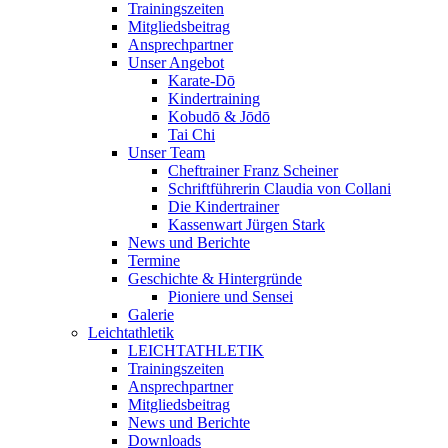
Trainingszeiten
Mitgliedsbeitrag
Ansprechpartner
Unser Angebot
Karate-Dō
Kindertraining
Kobudō & Jōdō
Tai Chi
Unser Team
Cheftrainer Franz Scheiner
Schriftführerin Claudia von Collani
Die Kindertrainer
Kassenwart Jürgen Stark
News und Berichte
Termine
Geschichte & Hintergründe
Pioniere und Sensei
Galerie
Leichtathletik
LEICHTATHLETIK
Trainingszeiten
Ansprechpartner
Mitgliedsbeitrag
News und Berichte
Downloads