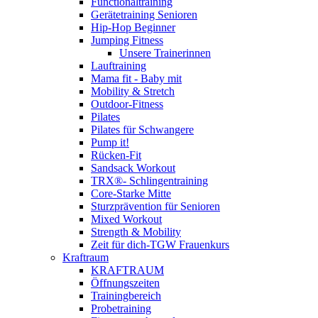
Functionaltraining
Gerätetraining Senioren
Hip-Hop Beginner
Jumping Fitness
Unsere Trainerinnen
Lauftraining
Mama fit - Baby mit
Mobility & Stretch
Outdoor-Fitness
Pilates
Pilates für Schwangere
Pump it!
Rücken-Fit
Sandsack Workout
TRX®- Schlingentraining
Core-Starke Mitte
Sturzprävention für Senioren
Mixed Workout
Strength & Mobility
Zeit für dich-TGW Frauenkurs
Kraftraum
KRAFTRAUM
Öffnungszeiten
Trainingbereich
Probetraining