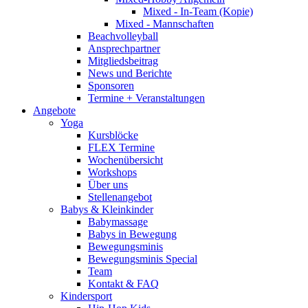
Mixed - In-Team (Kopie)
Mixed - Mannschaften
Beachvolleyball
Ansprechpartner
Mitgliedsbeitrag
News und Berichte
Sponsoren
Termine + Veranstaltungen
Angebote
Yoga
Kursblöcke
FLEX Termine
Wochenübersicht
Workshops
Über uns
Stellenangebot
Babys & Kleinkinder
Babymassage
Babys in Bewegung
Bewegungsminis
Bewegungsminis Special
Team
Kontakt & FAQ
Kindersport