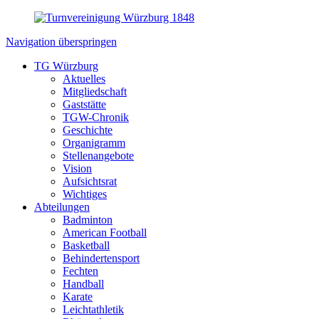
Navigation überspringen
TG Würzburg
Aktuelles
Mitgliedschaft
Gaststätte
TGW-Chronik
Geschichte
Organigramm
Stellenangebote
Vision
Aufsichtsrat
Wichtiges
Abteilungen
Badminton
American Football
Basketball
Behindertensport
Fechten
Handball
Karate
Leichtathletik