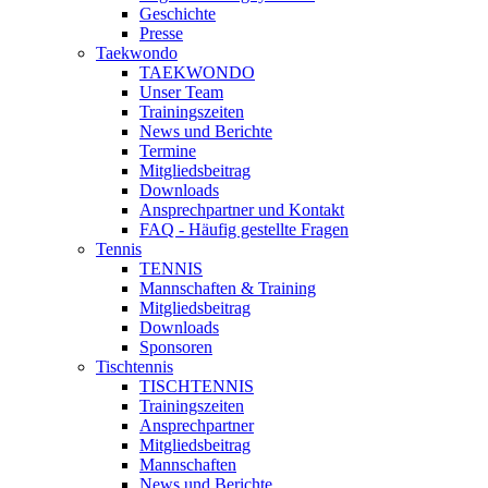
Geschichte
Presse
Taekwondo
TAEKWONDO
Unser Team
Trainingszeiten
News und Berichte
Termine
Mitgliedsbeitrag
Downloads
Ansprechpartner und Kontakt
FAQ - Häufig gestellte Fragen
Tennis
TENNIS
Mannschaften & Training
Mitgliedsbeitrag
Downloads
Sponsoren
Tischtennis
TISCHTENNIS
Trainingszeiten
Ansprechpartner
Mitgliedsbeitrag
Mannschaften
News und Berichte