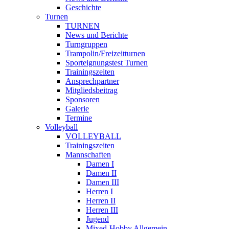
Geschichte
Turnen
TURNEN
News und Berichte
Turngruppen
Trampolin/Freizeitturnen
Sporteignungstest Turnen
Trainingszeiten
Ansprechpartner
Mitgliedsbeitrag
Sponsoren
Galerie
Termine
Volleyball
VOLLEYBALL
Trainingszeiten
Mannschaften
Damen I
Damen II
Damen III
Herren I
Herren II
Herren III
Jugend
Mixed-Hobby Allgemein