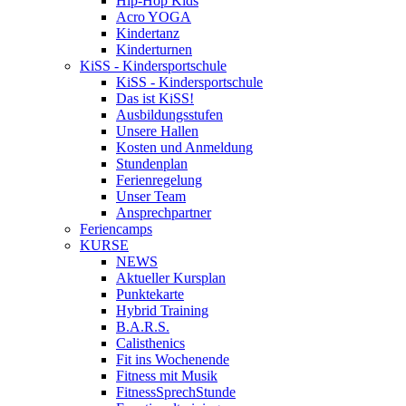
Hip-Hop Kids
Acro YOGA
Kindertanz
Kinderturnen
KiSS - Kindersportschule
KiSS - Kindersportschule
Das ist KiSS!
Ausbildungsstufen
Unsere Hallen
Kosten und Anmeldung
Stundenplan
Ferienregelung
Unser Team
Ansprechpartner
Feriencamps
KURSE
NEWS
Aktueller Kursplan
Punktekarte
Hybrid Training
B.A.R.S.
Calisthenics
Fit ins Wochenende
Fitness mit Musik
FitnessSprechStunde