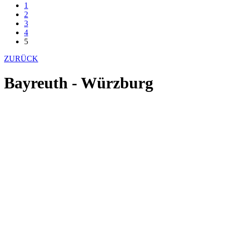
1
2
3
4
5
ZURÜCK
Bayreuth - Würzburg