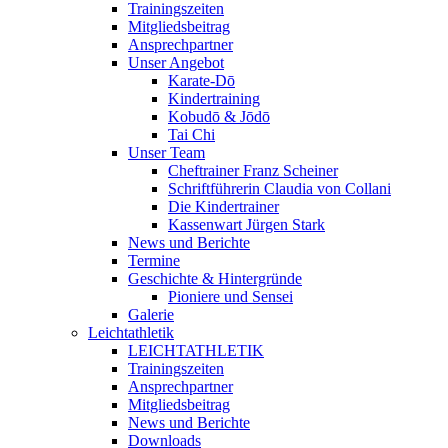
Trainingszeiten
Mitgliedsbeitrag
Ansprechpartner
Unser Angebot
Karate-Dō
Kindertraining
Kobudō & Jōdō
Tai Chi
Unser Team
Cheftrainer Franz Scheiner
Schriftführerin Claudia von Collani
Die Kindertrainer
Kassenwart Jürgen Stark
News und Berichte
Termine
Geschichte & Hintergründe
Pioniere und Sensei
Galerie
Leichtathletik
LEICHTATHLETIK
Trainingszeiten
Ansprechpartner
Mitgliedsbeitrag
News und Berichte
Downloads