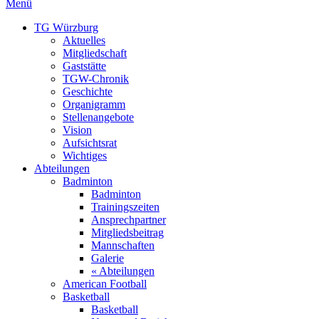
Menü
TG Würzburg
Aktuelles
Mitgliedschaft
Gaststätte
TGW-Chronik
Geschichte
Organigramm
Stellenangebote
Vision
Aufsichtsrat
Wichtiges
Abteilungen
Badminton
Badminton
Trainingszeiten
Ansprechpartner
Mitgliedsbeitrag
Mannschaften
Galerie
« Abteilungen
American Football
Basketball
Basketball