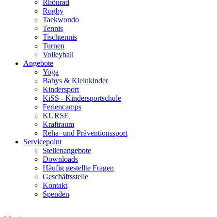
Rhönrad
Rugby
Taekwondo
Tennis
Tischtennis
Turnen
Volleyball
Angebote
Yoga
Babys & Kleinkinder
Kindersport
KiSS - Kindersportschule
Feriencamps
KURSE
Kraftraum
Reha- und Präventionssport
Servicepoint
Stellenangebote
Downloads
Häufig gestellte Fragen
Geschäftsstelle
Kontakt
Spenden