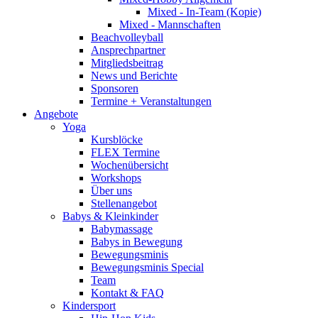
Mixed - In-Team (Kopie)
Mixed - Mannschaften
Beachvolleyball
Ansprechpartner
Mitgliedsbeitrag
News und Berichte
Sponsoren
Termine + Veranstaltungen
Angebote
Yoga
Kursblöcke
FLEX Termine
Wochenübersicht
Workshops
Über uns
Stellenangebot
Babys & Kleinkinder
Babymassage
Babys in Bewegung
Bewegungsminis
Bewegungsminis Special
Team
Kontakt & FAQ
Kindersport