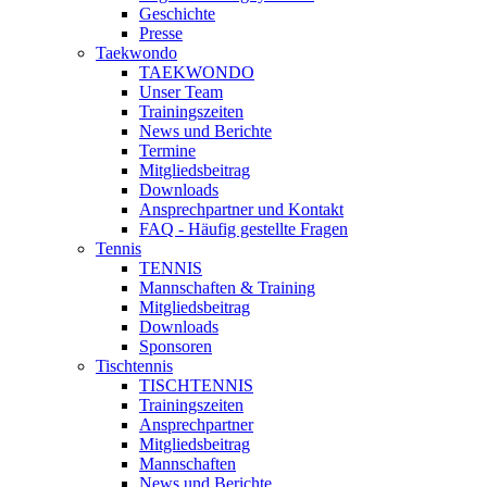
Geschichte
Presse
Taekwondo
TAEKWONDO
Unser Team
Trainingszeiten
News und Berichte
Termine
Mitgliedsbeitrag
Downloads
Ansprechpartner und Kontakt
FAQ - Häufig gestellte Fragen
Tennis
TENNIS
Mannschaften & Training
Mitgliedsbeitrag
Downloads
Sponsoren
Tischtennis
TISCHTENNIS
Trainingszeiten
Ansprechpartner
Mitgliedsbeitrag
Mannschaften
News und Berichte