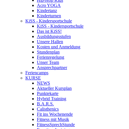
Hip-Hop Kids
Acro YOGA
Kindertanz
Kinderturnen
KiSS - Kindersportschule
KiSS - Kindersportschule
Das ist KiSS!
Ausbildungsstufen
Unsere Hallen
Kosten und Anmeldung
Stundenplan
Ferienregelung
Unser Team
Ansprechpartner
Feriencamps
KURSE
NEWS
Aktueller Kursplan
Punktekarte
Hybrid Training
B.A.R.S.
Calisthenics
Fit ins Wochenende
Fitness mit Musik
FitnessSprechStunde