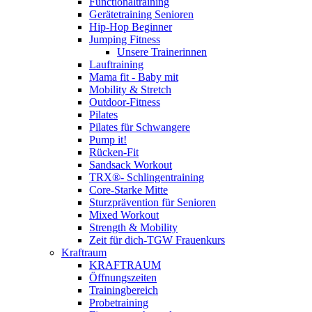
Functionaltraining
Gerätetraining Senioren
Hip-Hop Beginner
Jumping Fitness
Unsere Trainerinnen
Lauftraining
Mama fit - Baby mit
Mobility & Stretch
Outdoor-Fitness
Pilates
Pilates für Schwangere
Pump it!
Rücken-Fit
Sandsack Workout
TRX®- Schlingentraining
Core-Starke Mitte
Sturzprävention für Senioren
Mixed Workout
Strength & Mobility
Zeit für dich-TGW Frauenkurs
Kraftraum
KRAFTRAUM
Öffnungszeiten
Trainingbereich
Probetraining