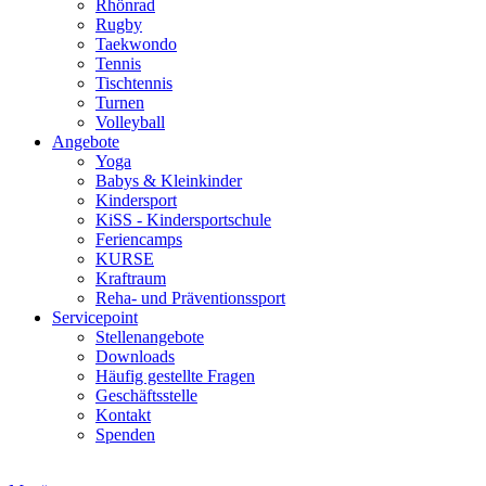
Rhönrad
Rugby
Taekwondo
Tennis
Tischtennis
Turnen
Volleyball
Angebote
Yoga
Babys & Kleinkinder
Kindersport
KiSS - Kindersportschule
Feriencamps
KURSE
Kraftraum
Reha- und Präventionssport
Servicepoint
Stellenangebote
Downloads
Häufig gestellte Fragen
Geschäftsstelle
Kontakt
Spenden