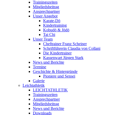
Trainingszeiten
Mitgliedsbeitrag
Ansprechpartner
Unser Angebot
Karate-Dō
Kindertraining
Kobudō & Jōdō
Tai Chi
Unser Team
Cheftrainer Franz Scheiner
Schriftführerin Claudia von Collani
Die Kindertrainer
Kassenwart Jürgen Stark
News und Berichte
Termine
Geschichte & Hintergründe
Pioniere und Sensei
Galerie
Leichtathletik
LEICHTATHLETIK
Trainingszeiten
Ansprechpartner
Mitgliedsbeitrag
News und Berichte
Downloads