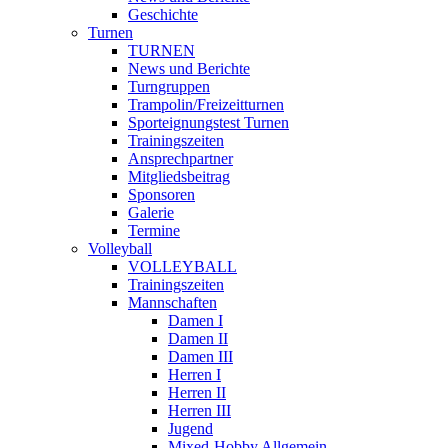
Geschichte
Turnen
TURNEN
News und Berichte
Turngruppen
Trampolin/Freizeitturnen
Sporteignungstest Turnen
Trainingszeiten
Ansprechpartner
Mitgliedsbeitrag
Sponsoren
Galerie
Termine
Volleyball
VOLLEYBALL
Trainingszeiten
Mannschaften
Damen I
Damen II
Damen III
Herren I
Herren II
Herren III
Jugend
Mixed-Hobby Allgemein