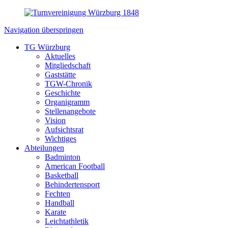
Navigation überspringen
TG Würzburg
Aktuelles
Mitgliedschaft
Gaststätte
TGW-Chronik
Geschichte
Organigramm
Stellenangebote
Vision
Aufsichtsrat
Wichtiges
Abteilungen
Badminton
American Football
Basketball
Behindertensport
Fechten
Handball
Karate
Leichtathletik