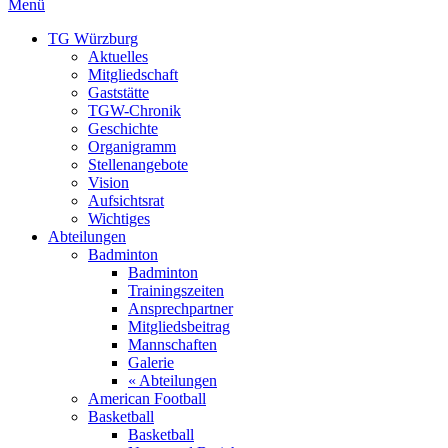
Menü
TG Würzburg
Aktuelles
Mitgliedschaft
Gaststätte
TGW-Chronik
Geschichte
Organigramm
Stellenangebote
Vision
Aufsichtsrat
Wichtiges
Abteilungen
Badminton
Badminton
Trainingszeiten
Ansprechpartner
Mitgliedsbeitrag
Mannschaften
Galerie
« Abteilungen
American Football
Basketball
Basketball