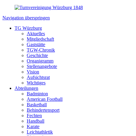
Navigation überspringen
TG Würzburg
Aktuelles
Mitgliedschaft
Gaststätte
TGW-Chronik
Geschichte
Organigramm
Stellenangebote
Vision
Aufsichtsrat
Wichtiges
Abteilungen
Badminton
American Football
Basketball
Behindertensport
Fechten
Handball
Karate
Leichtathletik