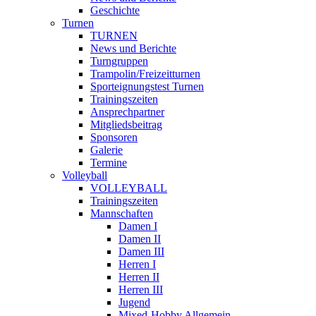
Geschichte
Turnen
TURNEN
News und Berichte
Turngruppen
Trampolin/Freizeitturnen
Sporteignungstest Turnen
Trainingszeiten
Ansprechpartner
Mitgliedsbeitrag
Sponsoren
Galerie
Termine
Volleyball
VOLLEYBALL
Trainingszeiten
Mannschaften
Damen I
Damen II
Damen III
Herren I
Herren II
Herren III
Jugend
Mixed-Hobby Allgemein