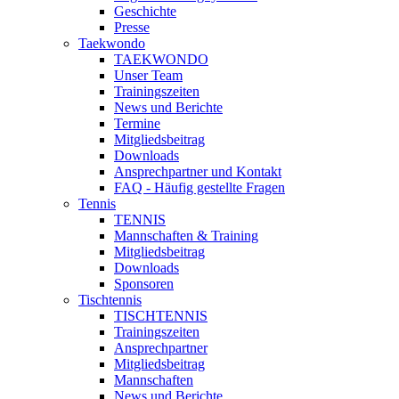
Geschichte
Presse
Taekwondo
TAEKWONDO
Unser Team
Trainingszeiten
News und Berichte
Termine
Mitgliedsbeitrag
Downloads
Ansprechpartner und Kontakt
FAQ - Häufig gestellte Fragen
Tennis
TENNIS
Mannschaften & Training
Mitgliedsbeitrag
Downloads
Sponsoren
Tischtennis
TISCHTENNIS
Trainingszeiten
Ansprechpartner
Mitgliedsbeitrag
Mannschaften
News und Berichte