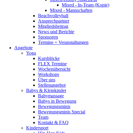
Mixed - In-Team (Kopie)
Mixed - Mannschaften
Beachvolleyball
Ansprechpartner
Mitgliedsbeitrag
News und Berichte
Sponsoren
Termine + Veranstaltungen
Angebote
Yoga
Kursblöcke
FLEX Termine
Wochenübersicht
Workshops
Über uns
Stellenangebot
Babys & Kleinkinder
Babymassage
Babys in Bewegung
Bewegungsminis
Bewegungsminis Special
Team
Kontakt & FAQ
Kindersport