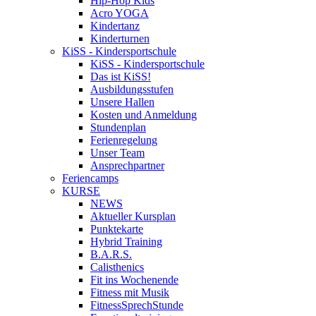
Hip-Hop Kids
Acro YOGA
Kindertanz
Kinderturnen
KiSS - Kindersportschule
KiSS - Kindersportschule
Das ist KiSS!
Ausbildungsstufen
Unsere Hallen
Kosten und Anmeldung
Stundenplan
Ferienregelung
Unser Team
Ansprechpartner
Feriencamps
KURSE
NEWS
Aktueller Kursplan
Punktekarte
Hybrid Training
B.A.R.S.
Calisthenics
Fit ins Wochenende
Fitness mit Musik
FitnessSprechStunde