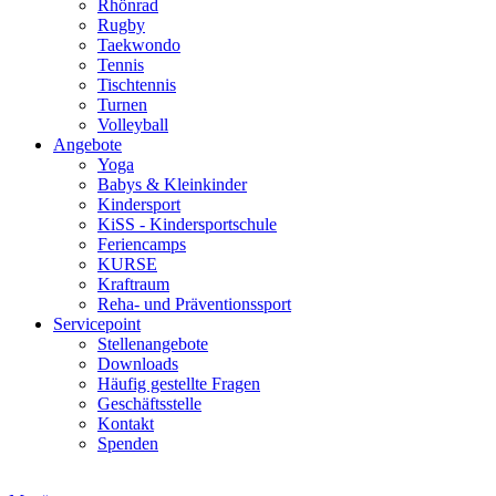
Rhönrad
Rugby
Taekwondo
Tennis
Tischtennis
Turnen
Volleyball
Angebote
Yoga
Babys & Kleinkinder
Kindersport
KiSS - Kindersportschule
Feriencamps
KURSE
Kraftraum
Reha- und Präventionssport
Servicepoint
Stellenangebote
Downloads
Häufig gestellte Fragen
Geschäftsstelle
Kontakt
Spenden