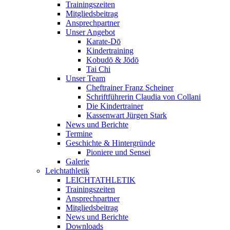
Trainingszeiten
Mitgliedsbeitrag
Ansprechpartner
Unser Angebot
Karate-Dō
Kindertraining
Kobudō & Jōdō
Tai Chi
Unser Team
Cheftrainer Franz Scheiner
Schriftführerin Claudia von Collani
Die Kindertrainer
Kassenwart Jürgen Stark
News und Berichte
Termine
Geschichte & Hintergründe
Pioniere und Sensei
Galerie
Leichtathletik
LEICHTATHLETIK
Trainingszeiten
Ansprechpartner
Mitgliedsbeitrag
News und Berichte
Downloads