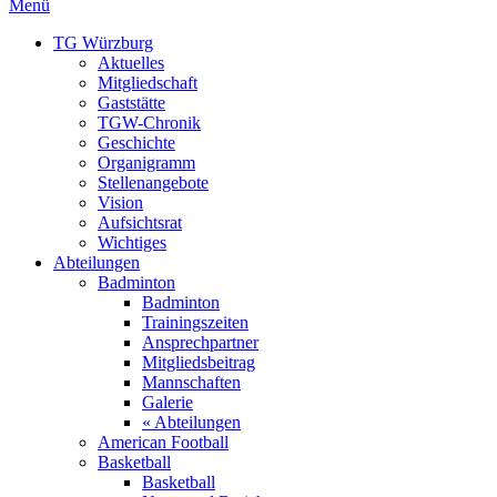
Menü
TG Würzburg
Aktuelles
Mitgliedschaft
Gaststätte
TGW-Chronik
Geschichte
Organigramm
Stellenangebote
Vision
Aufsichtsrat
Wichtiges
Abteilungen
Badminton
Badminton
Trainingszeiten
Ansprechpartner
Mitgliedsbeitrag
Mannschaften
Galerie
« Abteilungen
American Football
Basketball
Basketball