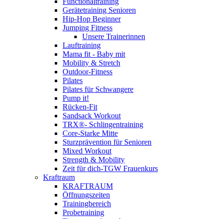
Functionaltraining
Gerätetraining Senioren
Hip-Hop Beginner
Jumping Fitness
Unsere Trainerinnen
Lauftraining
Mama fit - Baby mit
Mobility & Stretch
Outdoor-Fitness
Pilates
Pilates für Schwangere
Pump it!
Rücken-Fit
Sandsack Workout
TRX®- Schlingentraining
Core-Starke Mitte
Sturzprävention für Senioren
Mixed Workout
Strength & Mobility
Zeit für dich-TGW Frauenkurs
Kraftraum
KRAFTRAUM
Öffnungszeiten
Trainingbereich
Probetraining