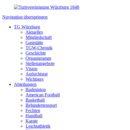
Navigation überspringen
TG Würzburg
Aktuelles
Mitgliedschaft
Gaststätte
TGW-Chronik
Geschichte
Organigramm
Stellenangebote
Vision
Aufsichtsrat
Wichtiges
Abteilungen
Badminton
American Football
Basketball
Behindertensport
Fechten
Handball
Karate
Leichtathletik