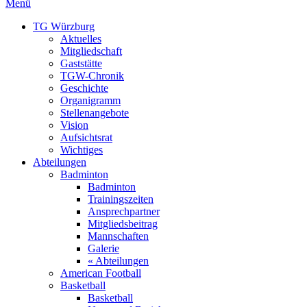
Menü
TG Würzburg
Aktuelles
Mitgliedschaft
Gaststätte
TGW-Chronik
Geschichte
Organigramm
Stellenangebote
Vision
Aufsichtsrat
Wichtiges
Abteilungen
Badminton
Badminton
Trainingszeiten
Ansprechpartner
Mitgliedsbeitrag
Mannschaften
Galerie
« Abteilungen
American Football
Basketball
Basketball