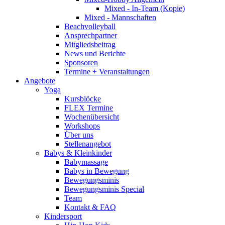
Mixed - In-Team (Kopie)
Mixed - Mannschaften
Beachvolleyball
Ansprechpartner
Mitgliedsbeitrag
News und Berichte
Sponsoren
Termine + Veranstaltungen
Angebote
Yoga
Kursblöcke
FLEX Termine
Wochenübersicht
Workshops
Über uns
Stellenangebot
Babys & Kleinkinder
Babymassage
Babys in Bewegung
Bewegungsminis
Bewegungsminis Special
Team
Kontakt & FAQ
Kindersport