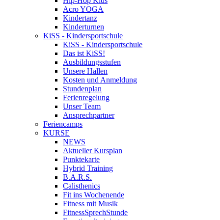
Hip-Hop Kids
Acro YOGA
Kindertanz
Kinderturnen
KiSS - Kindersportschule
KiSS - Kindersportschule
Das ist KiSS!
Ausbildungsstufen
Unsere Hallen
Kosten und Anmeldung
Stundenplan
Ferienregelung
Unser Team
Ansprechpartner
Feriencamps
KURSE
NEWS
Aktueller Kursplan
Punktekarte
Hybrid Training
B.A.R.S.
Calisthenics
Fit ins Wochenende
Fitness mit Musik
FitnessSprechStunde