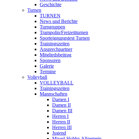
Geschichte
Turnen
TURNEN
News und Berichte
Turngruppen
Trampolin/Freizeitturnen
Sporteignungstest Turnen
Trainingszeiten
Ansprechpartner
Mitgliedsbeitrag
Sponsoren
Galerie
Termine
Volleyball
VOLLEYBALL
Trainingszeiten
Mannschaften
Damen I
Damen II
Damen III
Herren I
Herren II
Herren III
Jugend
Mixed-Hobby Allgemein