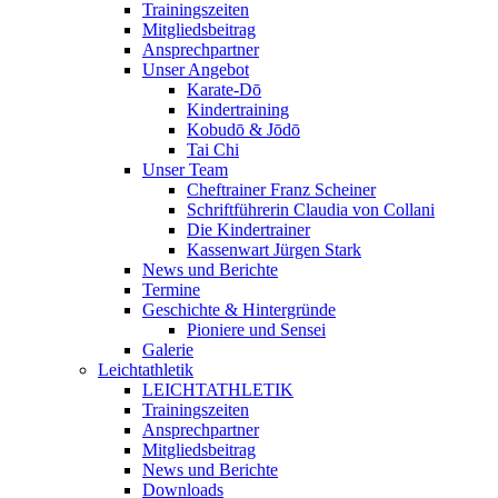
Trainingszeiten
Mitgliedsbeitrag
Ansprechpartner
Unser Angebot
Karate-Dō
Kindertraining
Kobudō & Jōdō
Tai Chi
Unser Team
Cheftrainer Franz Scheiner
Schriftführerin Claudia von Collani
Die Kindertrainer
Kassenwart Jürgen Stark
News und Berichte
Termine
Geschichte & Hintergründe
Pioniere und Sensei
Galerie
Leichtathletik
LEICHTATHLETIK
Trainingszeiten
Ansprechpartner
Mitgliedsbeitrag
News und Berichte
Downloads