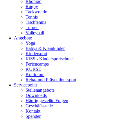
Rhönrad
Rugby
Taekwondo
Tennis
Tischtennis
Turnen
Volleyball
Angebote
Yoga
Babys & Kleinkinder
Kindersport
KiSS - Kindersportschule
Feriencamps
KURSE
Kraftraum
Reha- und Präventionssport
Servicepoint
Stellenangebote
Downloads
Häufig gestellte Fragen
Geschäftsstelle
Kontakt
Spenden