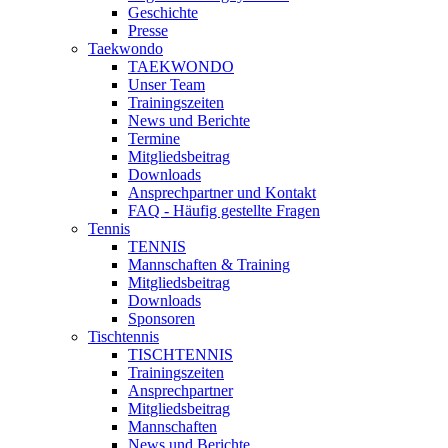
Geschichte
Presse
Taekwondo
TAEKWONDO
Unser Team
Trainingszeiten
News und Berichte
Termine
Mitgliedsbeitrag
Downloads
Ansprechpartner und Kontakt
FAQ - Häufig gestellte Fragen
Tennis
TENNIS
Mannschaften & Training
Mitgliedsbeitrag
Downloads
Sponsoren
Tischtennis
TISCHTENNIS
Trainingszeiten
Ansprechpartner
Mitgliedsbeitrag
Mannschaften
News und Berichte