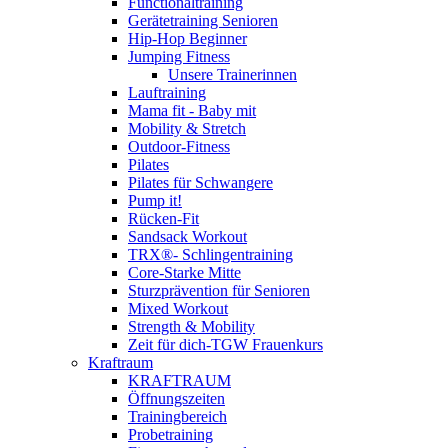
Functionaltraining
Gerätetraining Senioren
Hip-Hop Beginner
Jumping Fitness
Unsere Trainerinnen
Lauftraining
Mama fit - Baby mit
Mobility & Stretch
Outdoor-Fitness
Pilates
Pilates für Schwangere
Pump it!
Rücken-Fit
Sandsack Workout
TRX®- Schlingentraining
Core-Starke Mitte
Sturzprävention für Senioren
Mixed Workout
Strength & Mobility
Zeit für dich-TGW Frauenkurs
Kraftraum
KRAFTRAUM
Öffnungszeiten
Trainingbereich
Probetraining