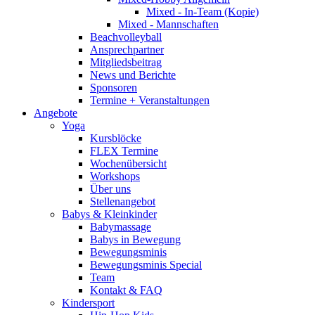
Mixed - In-Team (Kopie)
Mixed - Mannschaften
Beachvolleyball
Ansprechpartner
Mitgliedsbeitrag
News und Berichte
Sponsoren
Termine + Veranstaltungen
Angebote
Yoga
Kursblöcke
FLEX Termine
Wochenübersicht
Workshops
Über uns
Stellenangebot
Babys & Kleinkinder
Babymassage
Babys in Bewegung
Bewegungsminis
Bewegungsminis Special
Team
Kontakt & FAQ
Kindersport