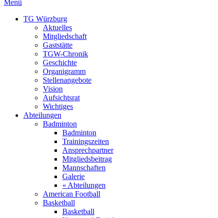
Menü
TG Würzburg
Aktuelles
Mitgliedschaft
Gaststätte
TGW-Chronik
Geschichte
Organigramm
Stellenangebote
Vision
Aufsichtsrat
Wichtiges
Abteilungen
Badminton
Badminton
Trainingszeiten
Ansprechpartner
Mitgliedsbeitrag
Mannschaften
Galerie
« Abteilungen
American Football
Basketball
Basketball