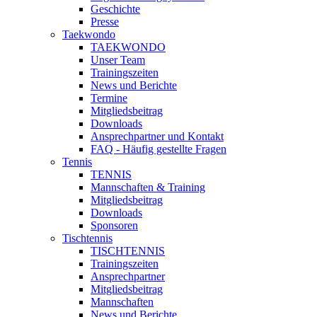
Geschichte
Presse
Taekwondo
TAEKWONDO
Unser Team
Trainingszeiten
News und Berichte
Termine
Mitgliedsbeitrag
Downloads
Ansprechpartner und Kontakt
FAQ - Häufig gestellte Fragen
Tennis
TENNIS
Mannschaften & Training
Mitgliedsbeitrag
Downloads
Sponsoren
Tischtennis
TISCHTENNIS
Trainingszeiten
Ansprechpartner
Mitgliedsbeitrag
Mannschaften
News und Berichte