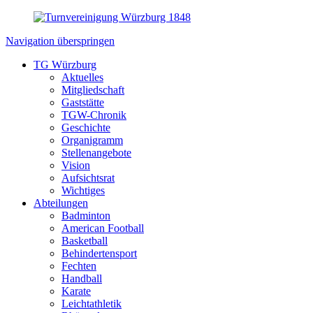
Navigation überspringen
TG Würzburg
Aktuelles
Mitgliedschaft
Gaststätte
TGW-Chronik
Geschichte
Organigramm
Stellenangebote
Vision
Aufsichtsrat
Wichtiges
Abteilungen
Badminton
American Football
Basketball
Behindertensport
Fechten
Handball
Karate
Leichtathletik