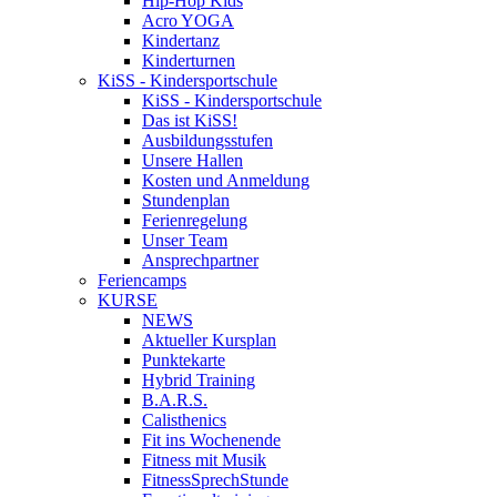
Hip-Hop Kids
Acro YOGA
Kindertanz
Kinderturnen
KiSS - Kindersportschule
KiSS - Kindersportschule
Das ist KiSS!
Ausbildungsstufen
Unsere Hallen
Kosten und Anmeldung
Stundenplan
Ferienregelung
Unser Team
Ansprechpartner
Feriencamps
KURSE
NEWS
Aktueller Kursplan
Punktekarte
Hybrid Training
B.A.R.S.
Calisthenics
Fit ins Wochenende
Fitness mit Musik
FitnessSprechStunde