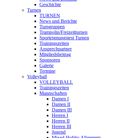
Geschichte
Turnen
TURNEN
News und Berichte
Turngruppen
Trampolin/Freizeitturnen
Sporteignungstest Turnen
Trainingszeiten
Ansprechpartner
Mitgliedsbeitrag
Sponsoren
Galerie
Termine
Volleyball
VOLLEYBALL
Trainingszeiten
Mannschaften
Damen I
Damen II
Damen III
Herren I
Herren II
Herren III
Jugend
Mixed-Hobby Allgemein