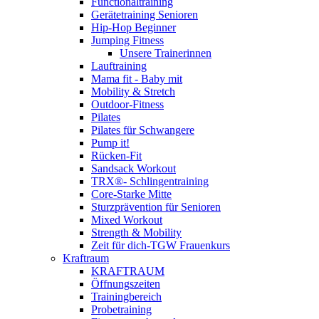
Functionaltraining
Gerätetraining Senioren
Hip-Hop Beginner
Jumping Fitness
Unsere Trainerinnen
Lauftraining
Mama fit - Baby mit
Mobility & Stretch
Outdoor-Fitness
Pilates
Pilates für Schwangere
Pump it!
Rücken-Fit
Sandsack Workout
TRX®- Schlingentraining
Core-Starke Mitte
Sturzprävention für Senioren
Mixed Workout
Strength & Mobility
Zeit für dich-TGW Frauenkurs
Kraftraum
KRAFTRAUM
Öffnungszeiten
Trainingbereich
Probetraining