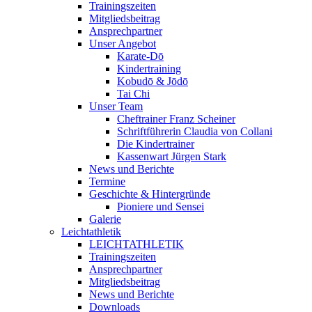
Trainingszeiten
Mitgliedsbeitrag
Ansprechpartner
Unser Angebot
Karate-Dō
Kindertraining
Kobudō & Jōdō
Tai Chi
Unser Team
Cheftrainer Franz Scheiner
Schriftführerin Claudia von Collani
Die Kindertrainer
Kassenwart Jürgen Stark
News und Berichte
Termine
Geschichte & Hintergründe
Pioniere und Sensei
Galerie
Leichtathletik
LEICHTATHLETIK
Trainingszeiten
Ansprechpartner
Mitgliedsbeitrag
News und Berichte
Downloads