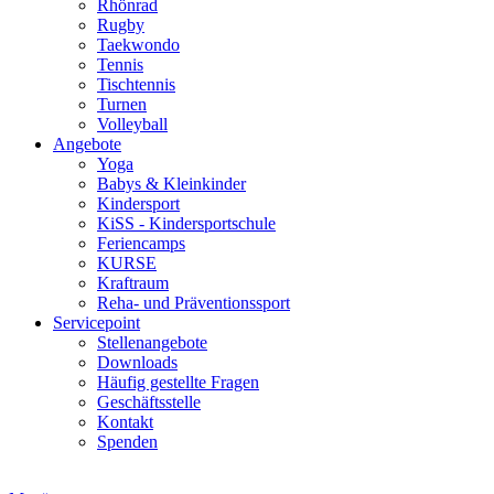
Rhönrad
Rugby
Taekwondo
Tennis
Tischtennis
Turnen
Volleyball
Angebote
Yoga
Babys & Kleinkinder
Kindersport
KiSS - Kindersportschule
Feriencamps
KURSE
Kraftraum
Reha- und Präventionssport
Servicepoint
Stellenangebote
Downloads
Häufig gestellte Fragen
Geschäftsstelle
Kontakt
Spenden