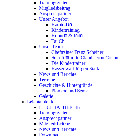
Trainingszeiten
Mitgliedsbeitrag
Ansprechpartner
Unser Angebot
Karate-Dō
Kindertraining
Kobudō & Jōdō
Tai Chi
Unser Team
Cheftrainer Franz Scheiner
Schriftführerin Claudia von Collani
Die Kindertrainer
Kassenwart Jürgen Stark
News und Berichte
Termine
Geschichte & Hintergründe
Pioniere und Sensei
Galerie
Leichtathletik
LEICHTATHLETIK
Trainingszeiten
Ansprechpartner
Mitgliedsbeitrag
News und Berichte
Downloads