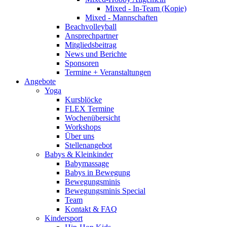
Mixed - In-Team (Kopie)
Mixed - Mannschaften
Beachvolleyball
Ansprechpartner
Mitgliedsbeitrag
News und Berichte
Sponsoren
Termine + Veranstaltungen
Angebote
Yoga
Kursblöcke
FLEX Termine
Wochenübersicht
Workshops
Über uns
Stellenangebot
Babys & Kleinkinder
Babymassage
Babys in Bewegung
Bewegungsminis
Bewegungsminis Special
Team
Kontakt & FAQ
Kindersport