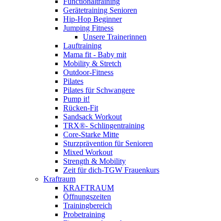
Functionaltraining
Gerätetraining Senioren
Hip-Hop Beginner
Jumping Fitness
Unsere Trainerinnen
Lauftraining
Mama fit - Baby mit
Mobility & Stretch
Outdoor-Fitness
Pilates
Pilates für Schwangere
Pump it!
Rücken-Fit
Sandsack Workout
TRX®- Schlingentraining
Core-Starke Mitte
Sturzprävention für Senioren
Mixed Workout
Strength & Mobility
Zeit für dich-TGW Frauenkurs
Kraftraum
KRAFTRAUM
Öffnungszeiten
Trainingbereich
Probetraining