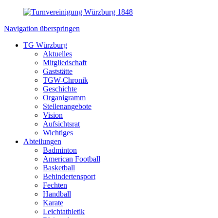
Navigation überspringen
TG Würzburg
Aktuelles
Mitgliedschaft
Gaststätte
TGW-Chronik
Geschichte
Organigramm
Stellenangebote
Vision
Aufsichtsrat
Wichtiges
Abteilungen
Badminton
American Football
Basketball
Behindertensport
Fechten
Handball
Karate
Leichtathletik