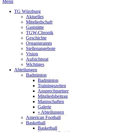
Menü
TG Würzburg
Aktuelles
Mitgliedschaft
Gaststätte
TGW-Chronik
Geschichte
Organigramm
Stellenangebote
Vision
Aufsichtsrat
Wichtiges
Abteilungen
Badminton
Badminton
Trainingszeiten
Ansprechpartner
Mitgliedsbeitrag
Mannschaften
Galerie
« Abteilungen
American Football
Basketball
Basketball