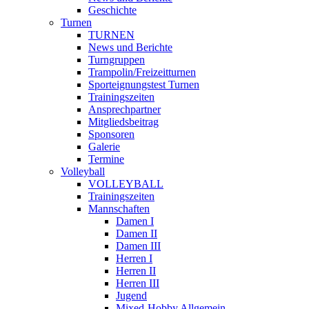
Geschichte
Turnen
TURNEN
News und Berichte
Turngruppen
Trampolin/Freizeitturnen
Sporteignungstest Turnen
Trainingszeiten
Ansprechpartner
Mitgliedsbeitrag
Sponsoren
Galerie
Termine
Volleyball
VOLLEYBALL
Trainingszeiten
Mannschaften
Damen I
Damen II
Damen III
Herren I
Herren II
Herren III
Jugend
Mixed-Hobby Allgemein