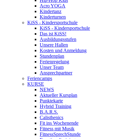
Hip-Hop Kids
Acro YOGA
Kindertanz
Kinderturnen
KiSS - Kindersportschule
KiSS - Kindersportschule
Das ist KiSS!
Ausbildungsstufen
Unsere Hallen
Kosten und Anmeldung
Stundenplan
Ferienregelung
Unser Team
Ansprechpartner
Feriencamps
KURSE
NEWS
Aktueller Kursplan
Punktekarte
Hybrid Training
B.A.R.S.
Calisthenics
Fit ins Wochenende
Fitness mit Musik
FitnessSprechStunde