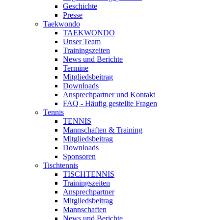
Geschichte
Presse
Taekwondo
TAEKWONDO
Unser Team
Trainingszeiten
News und Berichte
Termine
Mitgliedsbeitrag
Downloads
Ansprechpartner und Kontakt
FAQ - Häufig gestellte Fragen
Tennis
TENNIS
Mannschaften & Training
Mitgliedsbeitrag
Downloads
Sponsoren
Tischtennis
TISCHTENNIS
Trainingszeiten
Ansprechpartner
Mitgliedsbeitrag
Mannschaften
News und Berichte